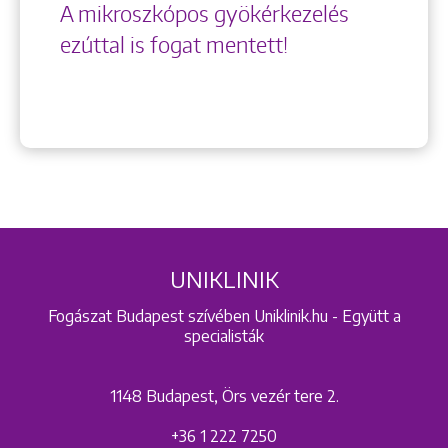
A mikroszkópos gyökérkezelés
ezúttal is fogat mentett!
UNIKLINIK
Fogászat Budapest szívében Uniklinik.hu - Együtt a
specialisták
1148 Budapest, Örs vezér tere 2.
+36 1 222 7250