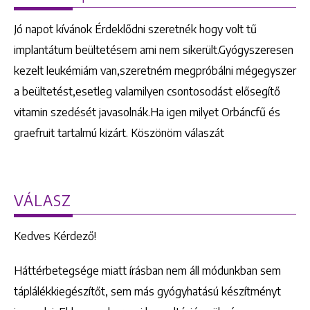
Jó napot kívánok Érdeklődni szeretnék hogy volt tű
implantátum beültetésem ami nem sikerült.Gyógyszeresen
kezelt leukémiám van,szeretném megpróbálni mégegyszer
a beültetést,esetleg valamilyen csontosodást elősegítő
vitamin szedését javasolnák.Ha igen milyet Orbáncfű és
graefruit tartalmú kizárt. Köszönöm válaszát
VÁLASZ
Kedves Kérdező!
Háttérbetegsége miatt írásban nem áll módunkban sem
táplálékkiegészítőt, sem más gyógyhatású készítményt