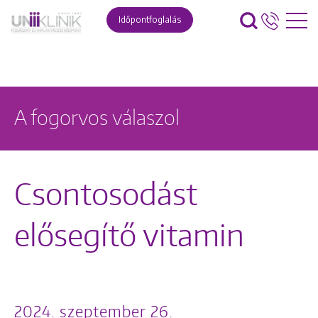
Időpontfoglalás
A fogorvos válaszol
Csontosodást
elősegítő vitamin
2024. szeptember 26.