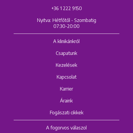
+36 1 222 9150
Nyitva: Hétfőtől - Szombatig
07:30-20:00
A klinikánkról
Csapatunk
Kezelések
Kapcsolat
Karrier
Áraink
Fogászati cikkek
A fogorvos válaszol