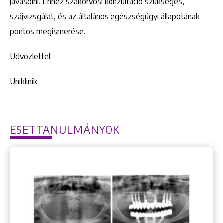
javasolni. Ehhez szakorvosi konzultáció szükséges,
szájvizsgálat, és az általános egészségügyi állapotának
pontos megismerése.
Üdvözlettel:
Uniklinik
ESETTANULMÁNYOK