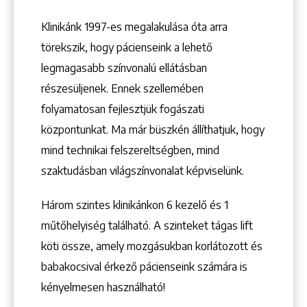
Klinikánk 1997-­es megalakulása óta arra
Keresés
törekszik, hogy pácienseink a lehető
legmagasabb színvonalú ellátásban
részesüljenek. Ennek szellemében
folyamatosan fejlesztjük fogászati
központunkat. Ma már büszkén állíthatjuk, hogy
mind technikai felszereltségben, mind
+36 1 222 9150
+36 1 222 7250
szaktudásban világszínvonalat képviselünk.
1148 Budapest, Örs vezér tere 2.
Három szintes klinikánkon 6 kezelő ­és 1
műtőhelyiség található. A szinteket tágas lift
köti össze, amely mozgásukban korlátozott és
babakocsival érkező pácienseink számára is
kényelmesen használható!