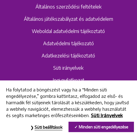
Általános szerződési feltételek
Általános játékszabályzat és adatvédelem
Weboldal adatvédelmi tájékoztató
Adatvédelmi tájékozató
Adatkezelési tájékoztató
Süti irányelvek
Jogi nyilatkozat
Ha folytatod a böngészést vagy ha a “Minden süti
Hangrögzítéshez kapcsolódó adatvédelmi
engedélyezése,” gombra kattintasz, elfogadod az első- és
szabályzat és tájékoztató
harmadik fél sütijeinek tárolását a készülékeden, hogy javítsd
a webhely navigációt, elemezhessük a webhely használatát
és segíts marketinges erőfeszítéseinkben.
Süti Irányelvek
All rights reserved © 2022 Uniklinik Dental and Implant Center
Minden süti engedélyezése
Süti beállítások
Uniklinik Fogászati és Implantációs Központ