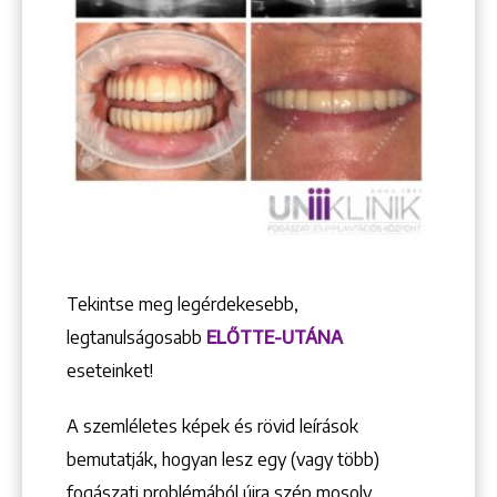
Tekintse meg legérdekesebb,
legtanulságosabb
ELŐTTE-UTÁNA
eseteinket!
A szemléletes képek és rövid leírások
bemutatják, hogyan lesz egy (vagy több)
fogászati problémából újra szép mosoly.