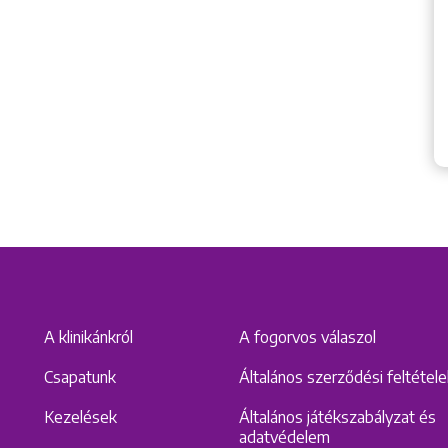
A klinikánkról
A fogorvos válaszol
Csapatunk
Általános szerződési feltétel
Kezelések
Általános játékszabályzat és
adatvédelem