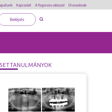
apatunk
Kapcsolat
A fogorvos válaszol
Orvosoknak
Belépés
ESETTANULMÁNYOK