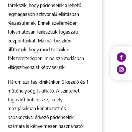
törekszik, hogy pácienseink a lehető
legmagasabb színvonalú ellátásban
részesüljenek. Ennek szellemében
folyamatosan fejlesztjük fogászati
központunkat. Ma már büszkén
állíthatjuk, hogy mind technikai
felszereltségben, mind szaktudásban
világszínvonalat képviselünk.
Három szintes klinikánkon 6 kezelő ­és 1
műtőhelyiség található. A szinteket
tágas lift köti össze, amely
mozgásukban korlátozott és
babakocsival érkező pácienseink
számára is kényelmesen használható!