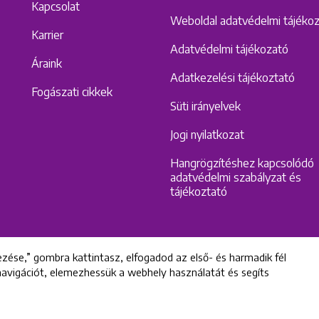
Kapcsolat
Weboldal adatvédelmi tájéko
Karrier
Adatvédelmi tájékozató
Áraink
Adatkezelési tájékoztató
Fogászati cikkek
Süti irányelvek
Jogi nyilatkozat
Hangrögzítéshez kapcsolódó
adatvédelmi szabályzat és
tájékoztató
zése,” gombra kattintasz, elfogadod az első- és harmadik fél
 navigációt, elemezhessük a webhely használatát és segíts
All rights reserved © 2022 Uniklinik Dental and Implant Center
Uniklinik Fogászati és Implantációs Központ