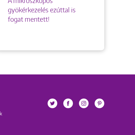
A mikroszkópos
gyökérkezelés ezúttal is
fogat mentett!
ek