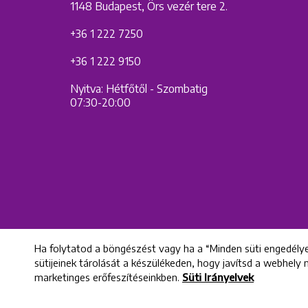
1148 Budapest, Örs vezér tere 2.
+36 1 222 7250
+36 1 222 9150
Nyitva: Hétfőtől - Szombatig
07:30-20:00
Ha folytatod a böngészést vagy ha a “Minden süti engedélye
sütijeinek tárolását a készülékeden, hogy javítsd a webhely
marketinges erőfeszítéseinkben.
Süti Irányelvek