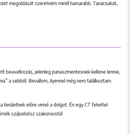
elyzet megoldását szeretném minél hamarabb. Tanácsukat,
tt beavatkozás, jelenleg panaszmentesnek kellene lennie,
nia” a sebből. Bevallom, ilyennel még nem találkoztam.
területnek előre vinné a dolgot. Én egy CT felvétel
rnék szájsebész szakorvostól.