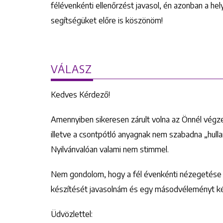
félévenkénti ellenőrzést javasol, én azonban a h
segítségüket előre is köszönöm!
VÁLASZ
Kedves Kérdező!
Amennyiben sikeresen zárult volna az Önnél végze
illetve a csontpótló anyagnak nem szabadna „hulla
Nyilvánvalóan valami nem stimmel.
Nem gondolom, hogy a fél évenkénti nézegetése a 
készítését javasolnám és egy másodvéleményt ké
Üdvözlettel: