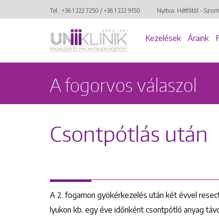
Tel.:
+36 1 222 7250
/
+36 1 222 9150
Nyitva: Hétfőtől - Szo
Kezelések
Áraink
A fogorvos válaszol
Csontpótlás után
A 2. fogamon gyökérkezelés után két évvel resecti
lyukon kb. egy éve időnként csontpótló anyag távo