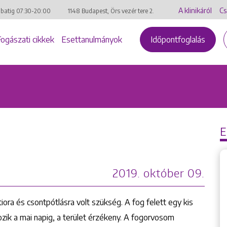
A klinikáról
Cs
mbatig
07:30-20:00
1148 Budapest, Örs vezér tere 2.
Fogászati cikkek
Esettanulmányok
Időpontfoglalás
2019. október 09.
ora és csontpótlásra volt szükség. A fog felett egy kis
zik a mai napig, a terület érzékeny. A fogorvosom