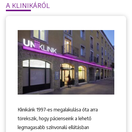
Keresés
A KLINIKÁRÓL
+36 1 222 9150
+36 1 222 7250
1148 Budapest, Örs vezér tere 2.
Klinikánk 1997-­es megalakulása óta arra
törekszik, hogy pácienseink a lehető
legmagasabb színvonalú ellátásban