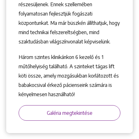
részesüljenek. Ennek szellemében
folyamatosan fejlesztjük fogászati
központunkat. Ma már büszkén állíthatjuk, hogy
mind technikai felszereltségben, mind
szaktudásban világszínvonalat képviselünk.
Három szintes klinikánkon 6 kezelő ­és 1
műtőhelyiség található. A szinteket tágas lift
köti össze, amely mozgásukban korlátozott és
babakocsival érkező pácienseink számára is
kényelmesen használható!
Galéria megtekintése