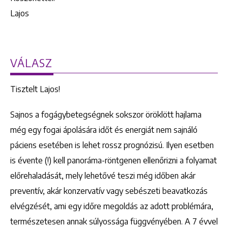
Lajos
VÁLASZ
Tisztelt Lajos!
Sajnos a fogágybetegségnek sokszor öröklött hajlama
még egy fogai ápolására időt és energiát nem sajnáló
páciens esetében is lehet rossz prognózisú. Ilyen esetben
is évente (!) kell panoráma-röntgenen ellenőrizni a folyamat
előrehaladását, mely lehetővé teszi még időben akár
preventív, akár konzervatív vagy sebészeti beavatkozás
elvégzését, ami egy időre megoldás az adott problémára,
természetesen annak súlyossága függvényében. A 7 évvel