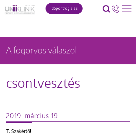
Időpontfoglalás
A fogorvos válaszol
csontvesztés
2019. március 19.
T. Szakértő!