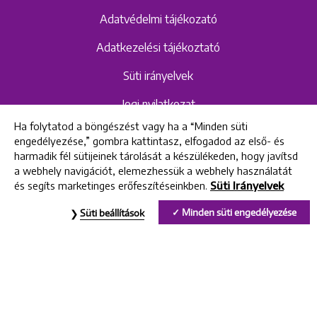
Adatvédelmi tájékozató
Adatkezelési tájékoztató
Süti irányelvek
Jogi nyilatkozat
Ha folytatod a böngészést vagy ha a “Minden süti
Hangrögzítéshez kapcsolódó adatvédelmi
engedélyezése,” gombra kattintasz, elfogadod az első- és
szabályzat és tájékoztató
harmadik fél sütijeinek tárolását a készülékeden, hogy javítsd
a webhely navigációt, elemezhessük a webhely használatát
és segíts marketinges erőfeszítéseinkben.
Süti Irányelvek
All rights reserved © 2022 Uniklinik Dental and Implant Center
Minden süti engedélyezése
Süti beállítások
Uniklinik Fogászati és Implantációs Központ