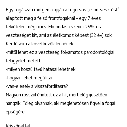
Egy fogászati röntgen alapján a fogorvos „csontvesztést”
állapított meg a felső frontfogaknál – egy 7 éves
felvételen még nincs. Elmondása szerint 25%-os
veszteséget lát, ami az életkorhoz képest (32 év) sok.
Kérdéseim a következők lennének:
-mitől lehet ez a veszteség folyamatos parodontológiai
felügyelet mellett
-milyen hoszú távú hatásai lehetnek
-hogyan lehet megállítani
-van-e esély a visszafordításra?
Nagyon rosszul érintett ez a hír, mert elég ijesztően
hangzik. Főleg olyannak, aki meglehetősen figyel a fogai
épségére.
Köszönettel: