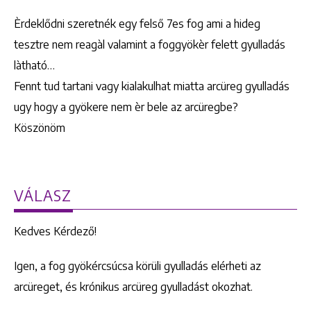
Èrdeklődni szeretnék egy felső 7es fog ami a hideg
tesztre nem reagàl valamint a foggyökèr felett gyulladás
làtható…
Fennt tud tartani vagy kialakulhat miatta arcüreg gyulladás
ugy hogy a gyökere nem èr bele az arcüregbe?
Köszönöm
VÁLASZ
Kedves Kérdező!
Igen, a fog gyökércsúcsa körüli gyulladás elérheti az
arcüreget, és krónikus arcüreg gyulladást okozhat.