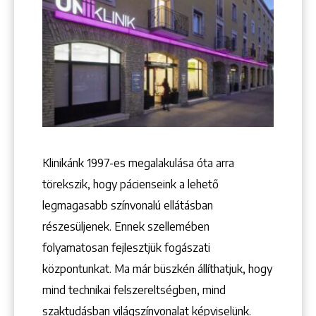
Keresés
Klinikánk 1997-­es megalakulása óta arra
törekszik, hogy pácienseink a lehető
legmagasabb színvonalú ellátásban
részesüljenek. Ennek szellemében
+36 1 222 9150
+36 1 222 7250
folyamatosan fejlesztjük fogászati
1148 Budapest, Örs vezér tere 2.
központunkat. Ma már büszkén állíthatjuk, hogy
mind technikai felszereltségben, mind
szaktudásban világszínvonalat képviselünk.