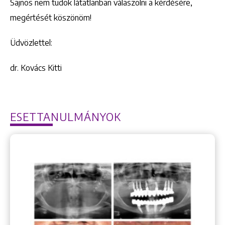
Sajnos nem tudok látatlanban válaszolni a kérdésére,
megértését köszönöm!
Üdvözlettel:
dr. Kovács Kitti
ESETTANULMÁNYOK