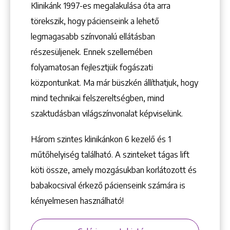
Klinikánk 1997-­es megalakulása óta arra
törekszik, hogy pácienseink a lehető
Keresés
legmagasabb színvonalú ellátásban
részesüljenek. Ennek szellemében
folyamatosan fejlesztjük fogászati
központunkat. Ma már büszkén állíthatjuk, hogy
mind technikai felszereltségben, mind
+36 1 222 9150
szaktudásban világszínvonalat képviselünk.
+36 1 222 7250
1148 Budapest, Örs vezér tere 2.
Három szintes klinikánkon 6 kezelő ­és 1
műtőhelyiség található. A szinteket tágas lift
köti össze, amely mozgásukban korlátozott és
babakocsival érkező pácienseink számára is
kényelmesen használható!