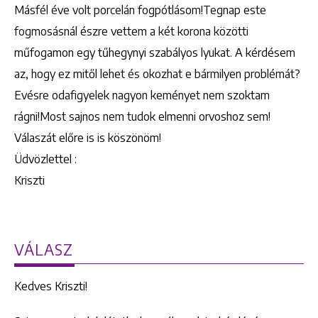
Másfél éve volt porcelán fogpótlásom!Tegnap este
fogmosásnál észre vettem a két korona közötti
műfogamon egy tűhegynyi szabályos lyukat. A kérdésem
az, hogy ez mitől lehet és okozhat e bármilyen problémát?
Evésre odafigyelek nagyon keményet nem szoktam
rágni!Most sajnos nem tudok elmenni orvoshoz sem!
Válaszát előre is is köszönöm!
Üdvözlettel :
Kriszti
VÁLASZ
Kedves Kriszti!