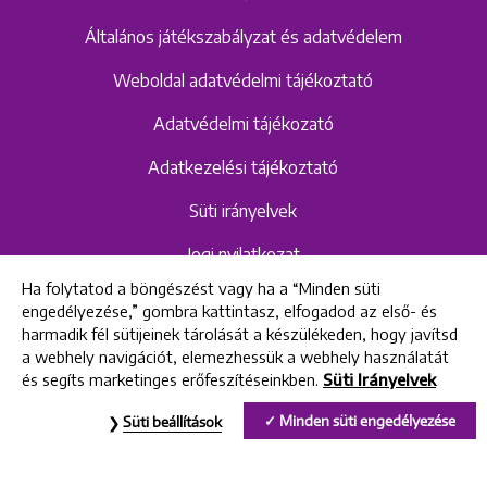
Általános játékszabályzat és adatvédelem
Weboldal adatvédelmi tájékoztató
Adatvédelmi tájékozató
Adatkezelési tájékoztató
Süti irányelvek
Jogi nyilatkozat
Ha folytatod a böngészést vagy ha a “Minden süti
Hangrögzítéshez kapcsolódó adatvédelmi
engedélyezése,” gombra kattintasz, elfogadod az első- és
szabályzat és tájékoztató
harmadik fél sütijeinek tárolását a készülékeden, hogy javítsd
a webhely navigációt, elemezhessük a webhely használatát
és segíts marketinges erőfeszítéseinkben.
Süti Irányelvek
All rights reserved © 2022 Uniklinik Dental and Implant Center
Minden süti engedélyezése
Süti beállítások
Uniklinik Fogászati és Implantációs Központ