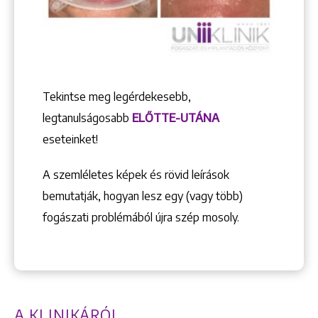
Tekintse meg legérdekesebb,
legtanulságosabb
ELŐTTE-UTÁNA
eseteinket!
A szemléletes képek és rövid leírások
bemutatják, hogyan lesz egy (vagy több)
fogászati problémából újra szép mosoly.
A KLINIKÁRÓL