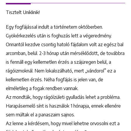
Tisztelt Uniklinik!
Egy fogfájással indult a történetem októberben.
Gyökérkezelés után is foghuzás lett a végeredmény.
Onnantól kezdve csontig hatoló fájdalom volt az egész bal
arcomban, belül. 2-3 hónap után mérséklődött, de továbbra
is fennáll egy kellemetlen érzés a szájüregen belül, a
rágóizmoknál. Nem lokalozálható, mert „vándorol” ez a
kellemetlen érzés. Néha fogfájás is jelen van, de
elméletileg a fogak rendben vannak.
Az mondták, hogy rágóízületi gyulladás lehet a probléma.
Harapásemelő sínt is használok 1 hónapja, ennek ellenére
sem múltak el a panaszaim sajnos.
Az lenne a kérdésem, hogy mivel lehetne orvosolni ezt a