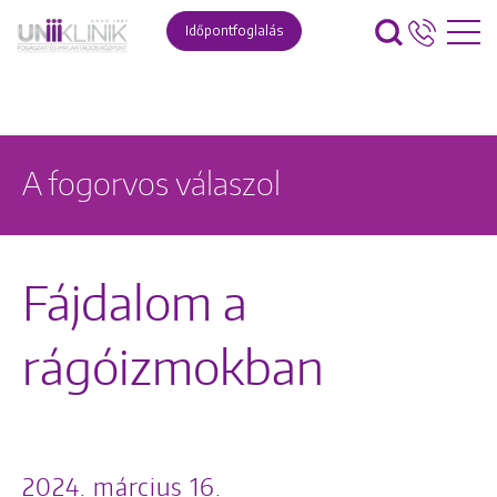
Időpontfoglalás
A fogorvos válaszol
Fájdalom a
rágóizmokban
2024. március 16.