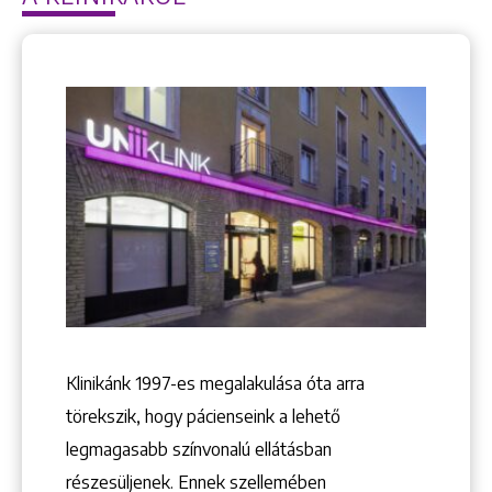
Keresés
Klinikánk 1997-­es megalakulása óta arra
törekszik, hogy pácienseink a lehető
+36 1 222 9150
+36 1 222 7250
legmagasabb színvonalú ellátásban
1148 Budapest, Örs vezér tere 2.
részesüljenek. Ennek szellemében