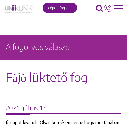
Időpontfoglalás
A fogorvos válaszol
Fàjò lüktető fog
2021. július 13.
Jò napot kívànok! Olyan kérdésem lenne hogy mostanàban