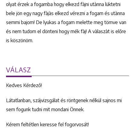
olyat érzek a fogamba hogy elkezd fàjni utànna lüktetni
bele jön egy nagy fàjàs elkezd vérezni a fogam és utànna
semmi bajom! De lyukas a fogam melette meg tömve van
és nem tudom el dönteni hogy mék fàj! A vàlaszàt is előre
is köszönöm.
VÁLASZ
Kedves Kérdező!
Látatlanban, szájvizsgálat és röntgenek nélkül sajnos mi
sem fogunk tudni mit mondani Önnek.
Kérem feltétlen keresse fel fogorvosát!