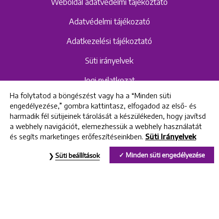
Weboldal adatvédelmi tájékoztató
Adatvédelmi tájékozató
Adatkezelési tájékoztató
Süti irányelvek
Jogi nyilatkozat
Ha folytatod a böngészést vagy ha a “Minden süti
Hangrögzítéshez kapcsolódó adatvédelmi
engedélyezése,” gombra kattintasz, elfogadod az első- és
szabályzat és tájékoztató
harmadik fél sütijeinek tárolását a készülékeden, hogy javítsd
a webhely navigációt, elemezhessük a webhely használatát
és segíts marketinges erőfeszítéseinkben.
Süti Irányelvek
All rights reserved © 2022 Uniklinik Dental and Implant Center
Minden süti engedélyezése
Süti beállítások
Uniklinik Fogászati és Implantációs Központ