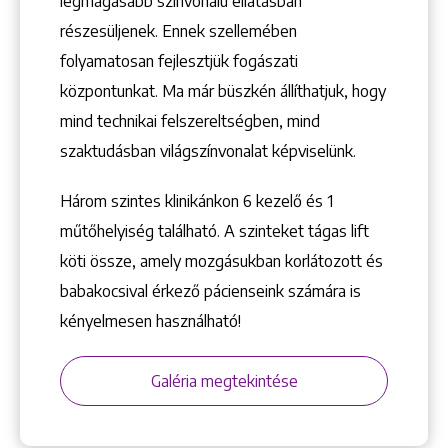
legmagasabb színvonalú ellátásban
Keresés
részesüljenek. Ennek szellemében
folyamatosan fejlesztjük fogászati
központunkat. Ma már büszkén állíthatjuk, hogy
mind technikai felszereltségben, mind
szaktudásban világszínvonalat képviselünk.
+36 1 222 9150
+36 1 222 7250
Három szintes klinikánkon 6 kezelő ­és 1
1148 Budapest, Örs vezér tere 2.
műtőhelyiség található. A szinteket tágas lift
köti össze, amely mozgásukban korlátozott és
babakocsival érkező pácienseink számára is
kényelmesen használható!
Galéria megtekintése