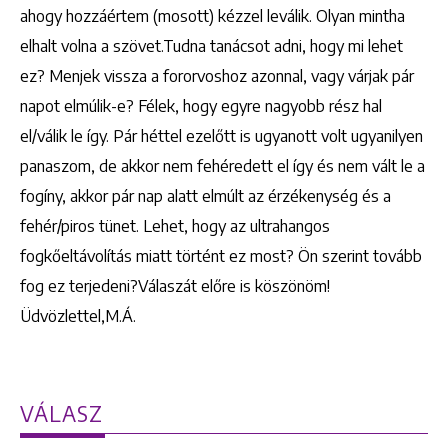
ahogy hozzáértem (mosott) kézzel leválik. Olyan mintha
elhalt volna a szövet.Tudna tanácsot adni, hogy mi lehet
ez? Menjek vissza a fororvoshoz azonnal, vagy várjak pár
napot elmúlik-e? Félek, hogy egyre nagyobb rész hal
el/válik le így. Pár héttel ezelőtt is ugyanott volt ugyanilyen
panaszom, de akkor nem fehéredett el így és nem vált le a
fogíny, akkor pár nap alatt elmúlt az érzékenység és a
fehér/piros tünet. Lehet, hogy az ultrahangos
fogkőeltávolítás miatt történt ez most? Ön szerint tovább
fog ez terjedeni?Válaszát előre is köszönöm!
Üdvözlettel,M.Á.
VÁLASZ