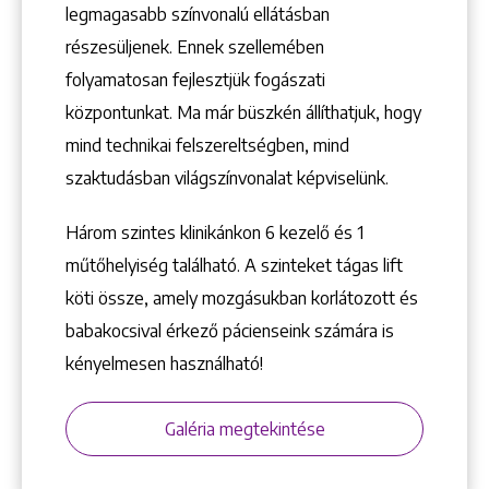
1148 Budapest, Örs vezér tere 2.
legmagasabb színvonalú ellátásban
részesüljenek. Ennek szellemében
folyamatosan fejlesztjük fogászati
központunkat. Ma már büszkén állíthatjuk, hogy
mind technikai felszereltségben, mind
szaktudásban világszínvonalat képviselünk.
Három szintes klinikánkon 6 kezelő ­és 1
műtőhelyiség található. A szinteket tágas lift
köti össze, amely mozgásukban korlátozott és
babakocsival érkező pácienseink számára is
kényelmesen használható!
Galéria megtekintése