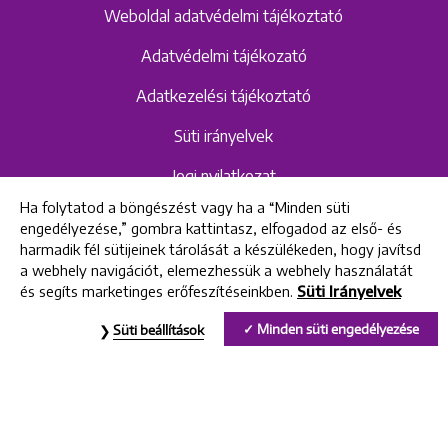
Weboldal adatvédelmi tájékoztató
Adatvédelmi tájékozató
Adatkezelési tájékoztató
Süti irányelvek
Jogi nyilatkozat
Ha folytatod a böngészést vagy ha a “Minden süti
Hangrögzítéshez kapcsolódó adatvédelmi
engedélyezése,” gombra kattintasz, elfogadod az első- és
szabályzat és tájékoztató
harmadik fél sütijeinek tárolását a készülékeden, hogy javítsd
a webhely navigációt, elemezhessük a webhely használatát
és segíts marketinges erőfeszítéseinkben.
Süti Irányelvek
All rights reserved © 2022 Uniklinik Dental and Implant Center
Minden süti engedélyezése
Süti beállítások
Uniklinik Fogászati és Implantációs Központ