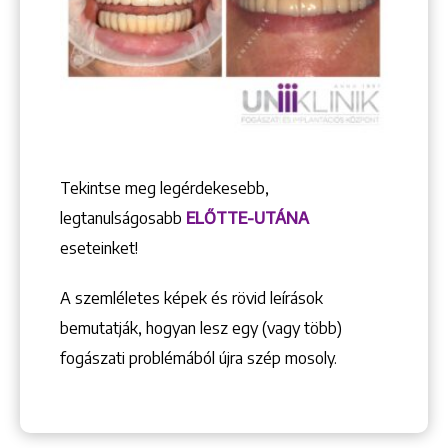
Tekintse meg legérdekesebb,
legtanulságosabb
ELŐTTE-UTÁNA
eseteinket!
A szemléletes képek és rövid leírások
bemutatják, hogyan lesz egy (vagy több)
fogászati problémából újra szép mosoly.