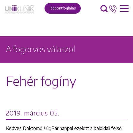
Időpontfoglalás
A fogorvos válaszol
Fehér fogíny
2019. március 05.
Kedves Doktornő / úr,Pár nappal ezelőtt a baloldali felső