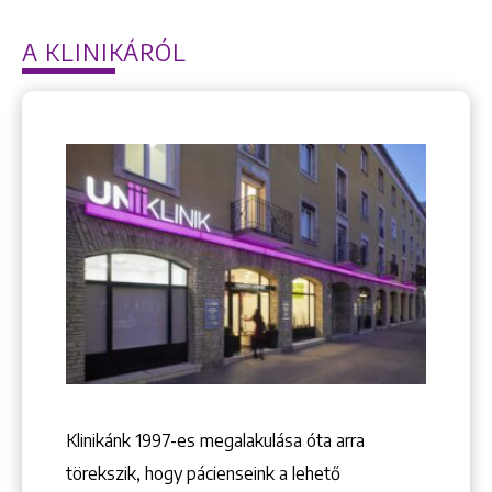
A KLINIKÁRÓL
Keresés
Klinikánk 1997-­es megalakulása óta arra
+36 1 222 9150
+36 1 222 7250
törekszik, hogy pácienseink a lehető