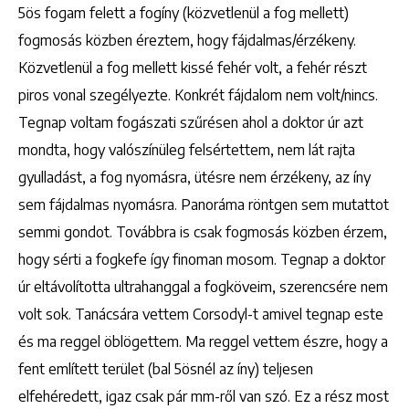
5ös fogam felett a fogíny (közvetlenül a fog mellett)
fogmosás közben éreztem, hogy fájdalmas/érzékeny.
Közvetlenül a fog mellett kissé fehér volt, a fehér részt
piros vonal szegélyezte. Konkrét fájdalom nem volt/nincs.
Tegnap voltam fogászati szűrésen ahol a doktor úr azt
mondta, hogy valószínüleg felsértettem, nem lát rajta
gyulladást, a fog nyomásra, ütésre nem érzékeny, az íny
sem fájdalmas nyomásra. Panoráma röntgen sem mutattot
semmi gondot. Továbbra is csak fogmosás közben érzem,
hogy sérti a fogkefe így finoman mosom. Tegnap a doktor
úr eltávolította ultrahanggal a fogköveim, szerencsére nem
volt sok. Tanácsára vettem Corsodyl-t amivel tegnap este
és ma reggel öblögettem. Ma reggel vettem észre, hogy a
fent említett terület (bal 5ösnél az íny) teljesen
elfehéredett, igaz csak pár mm-ről van szó. Ez a rész most