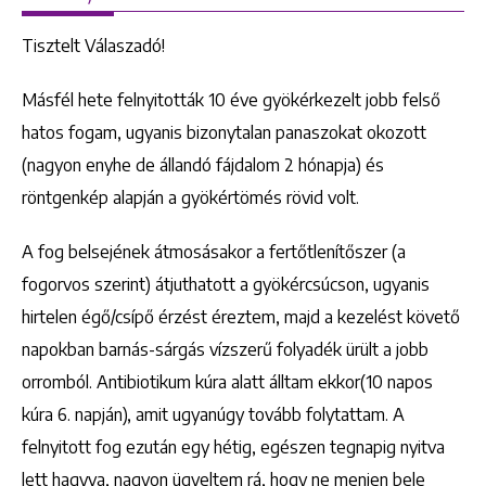
Tisztelt Válaszadó!
Másfél hete felnyitották 10 éve gyökérkezelt jobb felső
hatos fogam, ugyanis bizonytalan panaszokat okozott
(nagyon enyhe de állandó fájdalom 2 hónapja) és
röntgenkép alapján a gyökértömés rövid volt.
A fog belsejének átmosásakor a fertőtlenítőszer (a
fogorvos szerint) átjuthatott a gyökércsúcson, ugyanis
hirtelen égő/csípő érzést éreztem, majd a kezelést követő
napokban barnás-sárgás vízszerű folyadék ürült a jobb
orromból. Antibiotikum kúra alatt álltam ekkor(10 napos
kúra 6. napján), amit ugyanúgy tovább folytattam. A
felnyitott fog ezután egy hétig, egészen tegnapig nyitva
lett hagyva, nagyon ügyeltem rá, hogy ne menjen bele