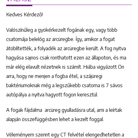
Kedves Kérdező!
Valószínűleg a gyökérkezelt fogának egy, vagy több
csatornája belelóg az arcüregbe. Így, amikor a fogat
átöblítették, a folyadék az arcüregbe került. A fog nyitva
hagyása sajnos csak ronthatott ezen az állapoton, és ma
már elég elavult nézetnek is számít. Hiába vigyázott Ön
arra, hogy ne menjen a fogba étel, a szájüregi
baktériumoknak még a legszűkebb csatorna is 7 sávos
autópálya a nyitva hagyott fogon keresztül.
A fogak fájdalma arcüreg gyulladásra utal, ami a leírtak
alapján összefüggésben lehet a kezelt foggal.
Véleményem szerint egy CT felvétel elengedhetetlen a