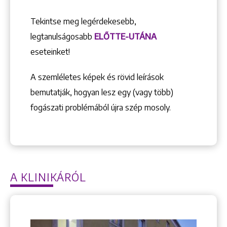
Tekintse meg legérdekesebb,
legtanulságosabb
ELŐTTE-UTÁNA
eseteinket!
+36 1 222 9150
+36 1 222 7250
A szemléletes képek és rövid leírások
1148 Budapest, Örs vezér tere 2.
bemutatják, hogyan lesz egy (vagy több)
fogászati problémából újra szép mosoly.
A KLINIKÁRÓL