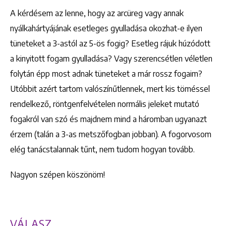
A kérdésem az lenne, hogy az arcüreg vagy annak
nyálkahártyájának esetleges gyulladása okozhat-e ilyen
tüneteket a 3-astól az 5-ös fogig? Esetleg rájuk húzódott
a kinyitott fogam gyulladása? Vagy szerencsétlen véletlen
folytán épp most adnak tüneteket a már rossz fogaim?
Utóbbit azért tartom valószínűtlennek, mert kis töméssel
rendelkező, röntgenfelvételen normális jeleket mutató
fogakról van szó és majdnem mind a háromban ugyanazt
érzem (talán a 3-as metszőfogban jobban). A fogorvosom
elég tanácstalannak tűnt, nem tudom hogyan tovább.
Nagyon szépen köszönöm!
VÁLASZ