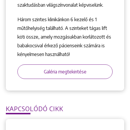
szaktudásban világszínvonalat képviselünk.
Három szintes klinikánkon 6 kezelő ­és 1
műtőhelyiség található. A szinteket tágas lift
köti össze, amely mozgásukban korlátozott és
babakocsival érkező pácienseink számára is
kényelmesen használható!
Galéria megtekintése
KAPCSOLÓDÓ CIKK