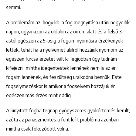
semmi.
A problémám az, hogy kb. a fog megnyitása utáni negyedik
napon, ugyanazon az oldalon az orrom alatt és a felső 3-
astól egészen az 5-ösig a fogaim nyomásra érzékenyek
lettek, tehát ha a nyelvemet alulról hozzájuk nyomom az
egészen furcsa érzetet vált ki: legjobban úgy tudnám
kifejezni, mintha idegentestek lennének nem is az én
fogaim lennének, és feszültség uralkodna bennük. Este
fogselymezéskor is amikor a fogselyem hozzájuk ér
egészen más érzés mint eddig.
A kinyitott fogba tegnap gyógyszeres gyökértömés került,
azóta az panaszmentes a fent leírt probléma azonban
mintha csak fokozódott volna.