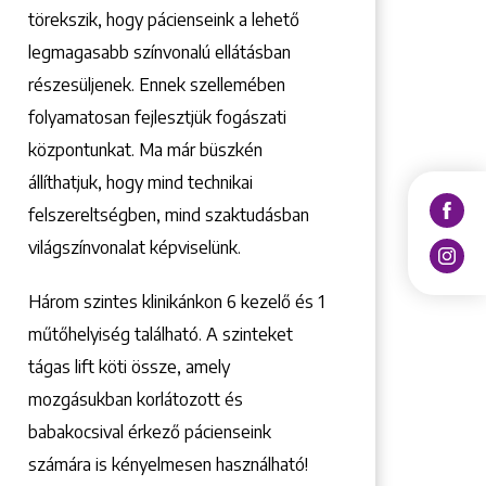
törekszik, hogy pácienseink a lehető
legmagasabb színvonalú ellátásban
részesüljenek. Ennek szellemében
folyamatosan fejlesztjük fogászati
központunkat. Ma már büszkén
állíthatjuk, hogy mind technikai
felszereltségben, mind szaktudásban
világszínvonalat képviselünk.
Három szintes klinikánkon 6 kezelő ­és 1
műtőhelyiség található. A szinteket
tágas lift köti össze, amely
mozgásukban korlátozott és
babakocsival érkező pácienseink
számára is kényelmesen használható!