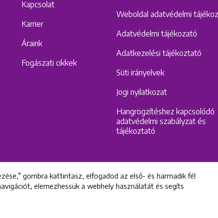
Kapcsolat
Weboldal adatvédelmi tájéko
Karrier
Adatvédelmi tájékozató
Áraink
Adatkezelési tájékoztató
Fogászati cikkek
Süti irányelvek
Jogi nyilatkozat
Hangrögzítéshez kapcsolódó
adatvédelmi szabályzat és
tájékoztató
zése,” gombra kattintasz, elfogadod az első- és harmadik fél
 navigációt, elemezhessük a webhely használatát és segíts
All rights reserved © 2022 Uniklinik Dental and Implant Center
Uniklinik Fogászati és Implantációs Központ