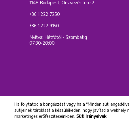
1148 Budapest, Örs vezér tere 2.
+36 1 222 7250
+36 1 222 9150
Nyitva: Hétfőtől - Szombatig
07:30-20:00
Ha folytatod a böngészést vagy ha a “Minden süti engedélye
sütijeinek tárolását a készülékeden, hogy javítsd a webhely
marketinges erőfeszítéseinkben.
Süti Irányelvek