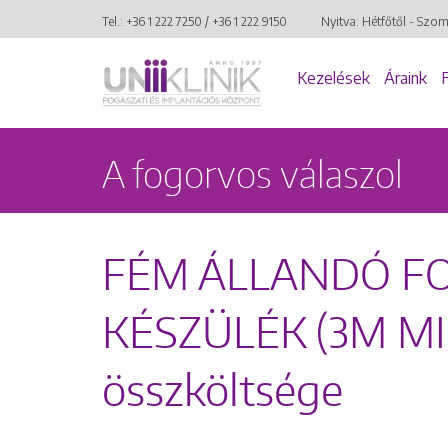
Tel.:
+36 1 222 7250
/
+36 1 222 9150
Nyitva: Hétfőtől - Szo
Kezelések
Áraink
A fogorvos válaszol
FÉM ÁLLANDÓ F
KÉSZÜLÉK (3M MI
összköltsége