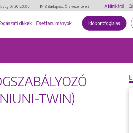
A klinikáról
Cs
mbatig
07:30-20:00
1148 Budapest, Örs vezér tere 2.
Fogászati cikkek
Esettanulmányok
Időpontfoglalás
OGSZABÁLYOZÓ
NIUNI-TWIN)