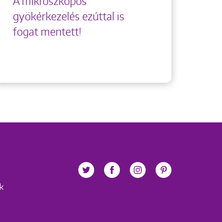
A mikroszkópos
gyökérkezelés ezúttal is
fogat mentett!
ek