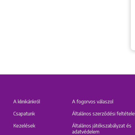
A klinikánkról
A fogorvos válaszol
Csapatunk
Általános szerződési feltétel
Kezelések
Általános játékszabályzat és
adatvédelem