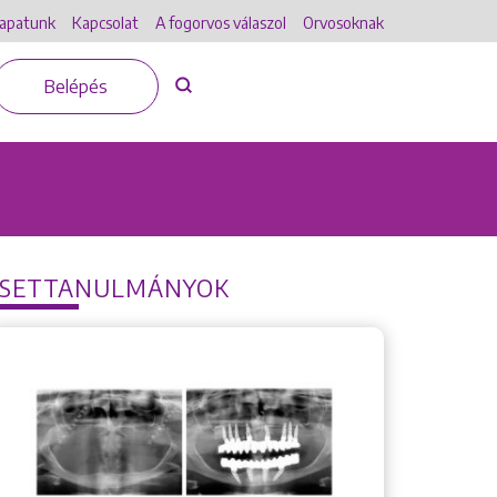
apatunk
Kapcsolat
A fogorvos válaszol
Orvosoknak
Belépés
ESETTANULMÁNYOK