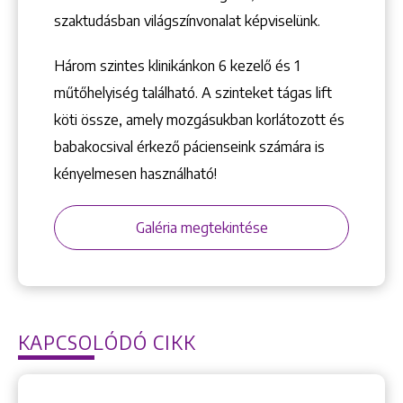
szaktudásban világszínvonalat képviselünk.
Három szintes klinikánkon 6 kezelő ­és 1
műtőhelyiség található. A szinteket tágas lift
köti össze, amely mozgásukban korlátozott és
babakocsival érkező pácienseink számára is
kényelmesen használható!
Galéria megtekintése
KAPCSOLÓDÓ CIKK