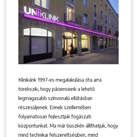
Keresés
Klinikánk 1997-­es megalakulása óta arra
törekszik, hogy pácienseink a lehető
legmagasabb színvonalú ellátásban
+36 1 222 9150
részesüljenek. Ennek szellemében
+36 1 222 7250
folyamatosan fejlesztjük fogászati
1148 Budapest, Örs vezér tere 2.
központunkat. Ma már büszkén állíthatjuk, hogy
mind technikai felszereltségben, mind