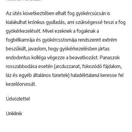
Az ütés következtében elhalt fog gyökércsúcsán is
kialakulhat krónikus gyulladás, ami szükségessé teszi a fog
gyökérkezelését. Mivel ezeknek a fogaknak a
fogbélkamrája és gyökércsstornája rendszerint extrém
beszűkült, javaslom, hogy gyökérkezelésben jártas
endodontus kolléga végezze a beavatkozást. Panaszok
rosszabbodása esetén (arcduzzanat, fokozódó fájdalom,
láz és egyéb általános tünetek) haladéktalanul keresse fel
kezelőorvosát.
Üdvözlettel
Uniklinik