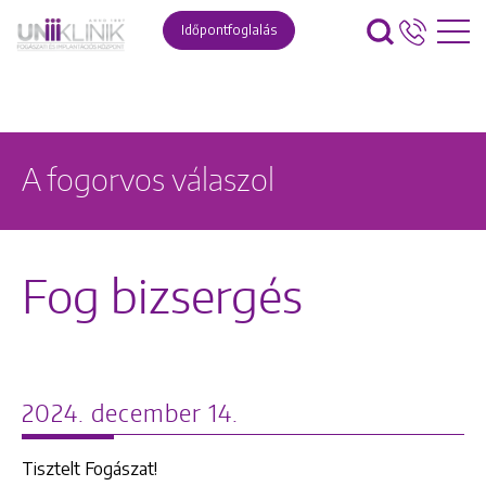
Időpontfoglalás
A fogorvos válaszol
Fog bizsergés
2024. december 14.
Tisztelt Fogászat!