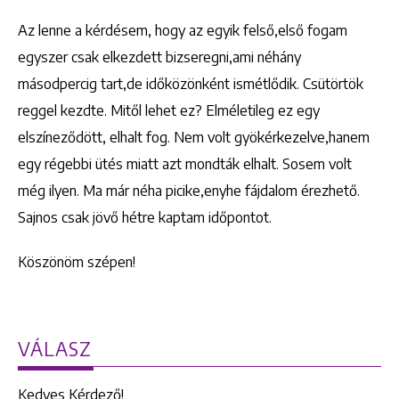
Az lenne a kérdésem, hogy az egyik felső,első fogam
egyszer csak elkezdett bizseregni,ami néhány
másodpercig tart,de időközönként ismétlődik. Csütörtök
reggel kezdte. Mitől lehet ez? Elméletileg ez egy
elszíneződött, elhalt fog. Nem volt gyökérkezelve,hanem
egy régebbi ütés miatt azt mondták elhalt. Sosem volt
még ilyen. Ma már néha picike,enyhe fájdalom érezhető.
Sajnos csak jövő hétre kaptam időpontot.
Köszönöm szépen!
VÁLASZ
Kedves Kérdező!