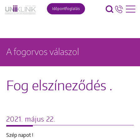
Időpontfoglalás
A fogorvos válaszol
Fog elszíneződés .
2021. május 22.
Szép napot !