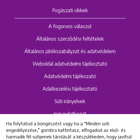
Fogászati cikkek
A fogorvos válaszol
Általános szerződési feltételek
Általános játékszabályzat és adatvédelem
Weboldal adatvédelmi tájékoztató
Adatvédelmi tájékozató
Adatkezelési tájékoztató
Süti irányelvek
Jogi nyilatkozat
Ha folytatod a böngészést vagy ha a “Minden süti
Hangrögzítéshez kapcsolódó adatvédelmi
engedélyezése,” gombra kattintasz, elfogadod az első- és
szabályzat és tájékoztató
harmadik fél sütijeinek tárolását a készülékeden, hogy javítsd