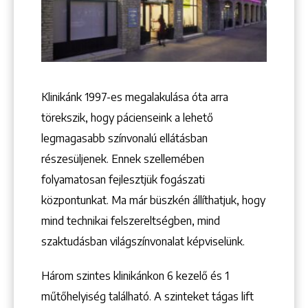
Keresés
Klinikánk 1997-­es megalakulása óta arra
törekszik, hogy pácienseink a lehető
legmagasabb színvonalú ellátásban
részesüljenek. Ennek szellemében
folyamatosan fejlesztjük fogászati
+36 1 222 9150
központunkat. Ma már büszkén állíthatjuk, hogy
+36 1 222 7250
mind technikai felszereltségben, mind
1148 Budapest, Örs vezér tere 2.
szaktudásban világszínvonalat képviselünk.
Három szintes klinikánkon 6 kezelő ­és 1
műtőhelyiség található. A szinteket tágas lift