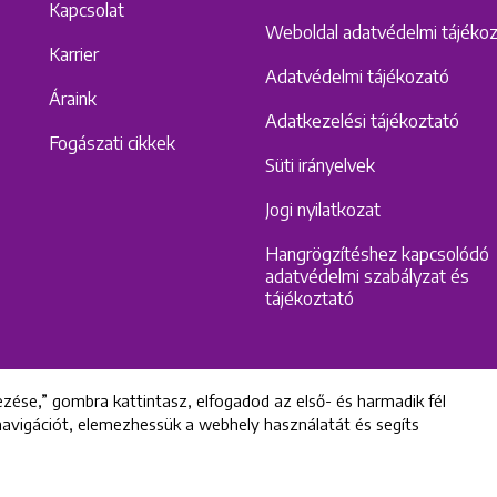
Kapcsolat
Weboldal adatvédelmi tájéko
Karrier
Adatvédelmi tájékozató
Áraink
Adatkezelési tájékoztató
Fogászati cikkek
Süti irányelvek
Jogi nyilatkozat
Hangrögzítéshez kapcsolódó
adatvédelmi szabályzat és
tájékoztató
zése,” gombra kattintasz, elfogadod az első- és harmadik fél
 navigációt, elemezhessük a webhely használatát és segíts
All rights reserved © 2022 Uniklinik Dental and Implant Center
Uniklinik Fogászati és Implantációs Központ