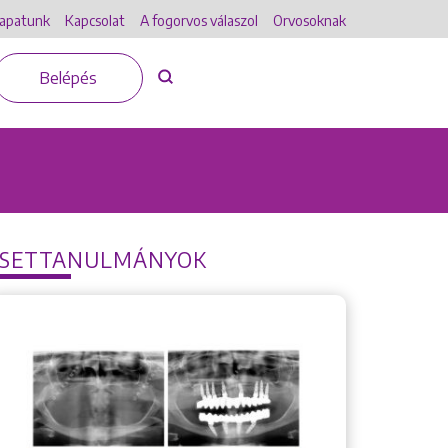
apatunk
Kapcsolat
A fogorvos válaszol
Orvosoknak
Belépés
ESETTANULMÁNYOK