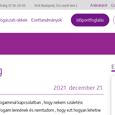
A klinikáról
Cs
mbatig
07:30-20:00
1148 Budapest, Örs vezér tere 2.
Fogászati cikkek
Esettanulmányok
Időpontfoglalás
g
2021. december 21.
ogaimmal kapcsolatban , hogy nekem születési
jfogaim lennének és nemtudom , hogy ezt hogyan lehetne