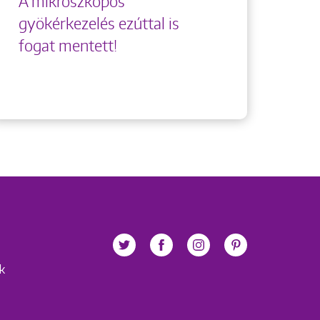
A mikroszkópos
gyökérkezelés ezúttal is
fogat mentett!
ek