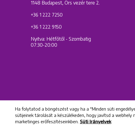
1148 Budapest, Örs vezér tere 2.
+36 1 222 7250
+36 1 222 9150
Nyitva: Hétfőtől - Szombatig
07:30-20:00
Ha folytatod a böngészést vagy ha a “Minden süti engedélye
sütijeinek tárolását a készülékeden, hogy javítsd a webhely
marketinges erőfeszítéseinkben.
Süti Irányelvek