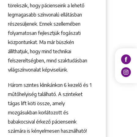
törekszik, hogy pácienseink a lehető
legmagasabb színvonalú ellátásban
részesüljenek. Ennek szellemében
folyamatosan fejlesztjük fogászati
központunkat. Ma már büszkén
állíthatjuk, hogy mind technikai
felszereltségben, mind szaktudásban
világszínvonalat képviselünk.
Három szintes klinikánkon 6 kezelő ­és 1
műtőhelyiség található. A szinteket
tágas lift köti össze, amely
mozgásukban korlátozott és
babakocsival érkező pácienseink
számára is kényelmesen használható!