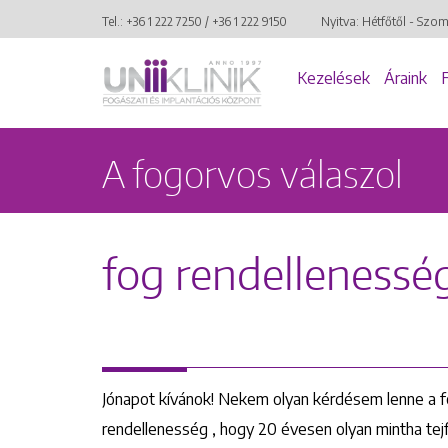
Tel.:
+36 1 222 7250
/
+36 1 222 9150
Nyitva: Hétfőtől - Szo
Kezelések
Áraink
A fogorvos válaszol
fog rendellenessé
Jónapot kívánok! Nekem olyan kérdésem lenne a f
rendellenesség , hogy 20 évesen olyan mintha te