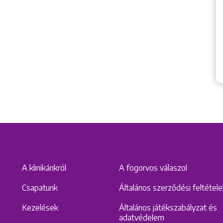
A klinikánkról
A fogorvos válaszol
Csapatunk
Általános szerződési feltétel
Kezelések
Általános játékszabályzat és
adatvédelem