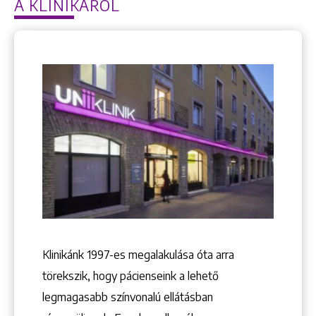
A KLINIKÁRÓL
Keresés
Klinikánk 1997-­es megalakulása óta arra
törekszik, hogy pácienseink a lehető
+36 1 222 9150
+36 1 222 7250
legmagasabb színvonalú ellátásban