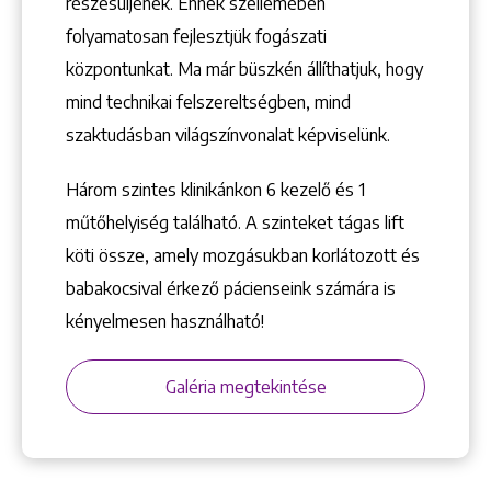
1148 Budapest, Örs vezér tere 2.
részesüljenek. Ennek szellemében
folyamatosan fejlesztjük fogászati
központunkat. Ma már büszkén állíthatjuk, hogy
mind technikai felszereltségben, mind
szaktudásban világszínvonalat képviselünk.
Három szintes klinikánkon 6 kezelő ­és 1
műtőhelyiség található. A szinteket tágas lift
köti össze, amely mozgásukban korlátozott és
babakocsival érkező pácienseink számára is
kényelmesen használható!
Galéria megtekintése