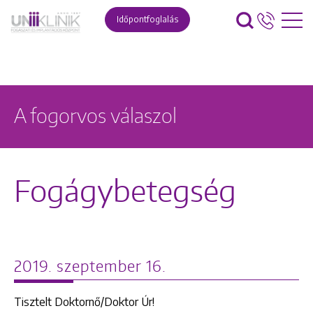
Időpontfoglalás
A fogorvos válaszol
Fogágybetegség
2019. szeptember 16.
Tisztelt Doktornő/Doktor Úr!