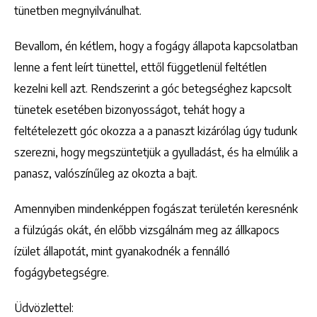
tünetben megnyilvánulhat.
Bevallom, én kétlem, hogy a fogágy állapota kapcsolatban
lenne a fent leírt tünettel, ettől függetlenül feltétlen
kezelni kell azt. Rendszerint a góc betegséghez kapcsolt
tünetek esetében bizonyosságot, tehát hogy a
feltételezett góc okozza a a panaszt kizárólag úgy tudunk
szerezni, hogy megszüntetjük a gyulladást, és ha elmúlik a
panasz, valószínűleg az okozta a bajt.
Amennyiben mindenképpen fogászat területén keresnénk
a fülzúgás okát, én előbb vizsgálnám meg az állkapocs
ízület állapotát, mint gyanakodnék a fennálló
fogágybetegségre.
Üdvözlettel: