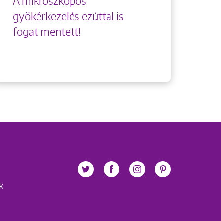
A mikroszkópos
gyökérkezelés ezúttal is
fogat mentett!
ek