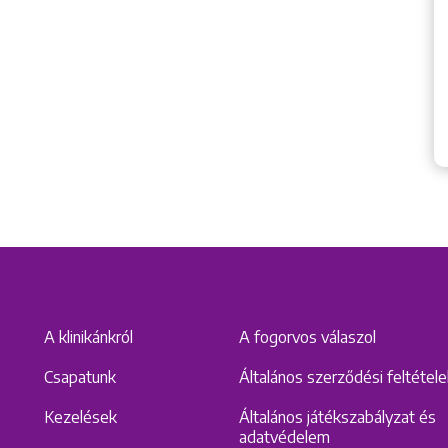
A klinikánkról
A fogorvos válaszol
Csapatunk
Általános szerződési feltétel
Kezelések
Általános játékszabályzat és
adatvédelem