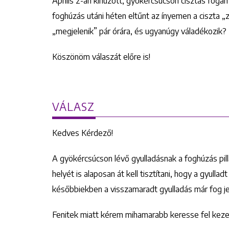
Április 2-án kihúzott, gyökércsúcson cisztás fogam
foghúzás utáni héten eltűnt az ínyemen a ciszta „
„megjelenik” pár órára, és ugyanúgy váladékozik? 
Köszönöm válaszát előre is!
VÁLASZ
Kedves Kérdező!
A gyökércsúcson lévő gyulladásnak a foghúzás pilla
helyét is alaposan át kell tisztítani, hogy a gyul
későbbiekben a visszamaradt gyulladás már fog jelen
Fenitek miatt kérem mihamarabb keresse fel keze