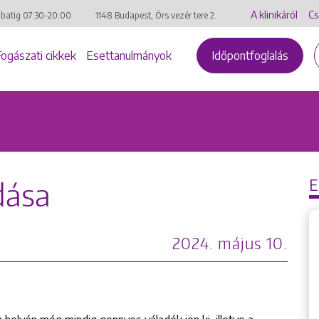
A klinikáról
Cs
mbatig
07:30-20:00
1148 Budapest, Örs vezér tere 2.
Fogászati cikkek
Esettanulmányok
Időpontfoglalás
dása
2024. május 10.