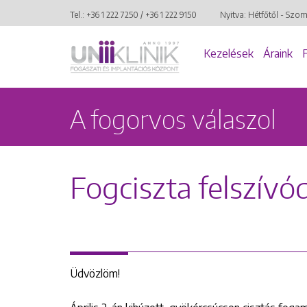
Tel.:
+36 1 222 7250
/
+36 1 222 9150
Nyitva: Hétfőtől - Szo
Kezelések
Áraink
A fogorvos válaszol
Fogciszta felszívó
Üdvözlöm!