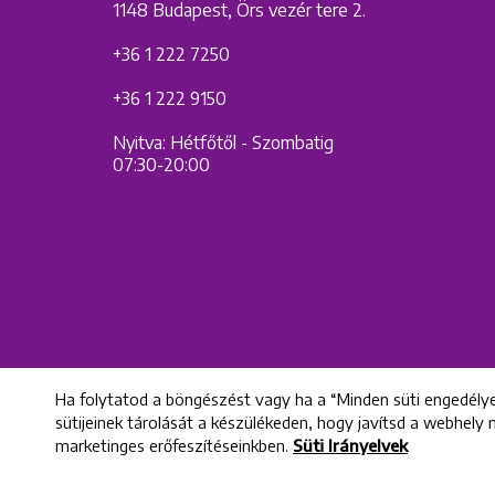
1148 Budapest, Örs vezér tere 2.
+36 1 222 7250
+36 1 222 9150
Nyitva: Hétfőtől - Szombatig
07:30-20:00
Ha folytatod a böngészést vagy ha a “Minden süti engedélye
sütijeinek tárolását a készülékeden, hogy javítsd a webhely
marketinges erőfeszítéseinkben.
Süti Irányelvek