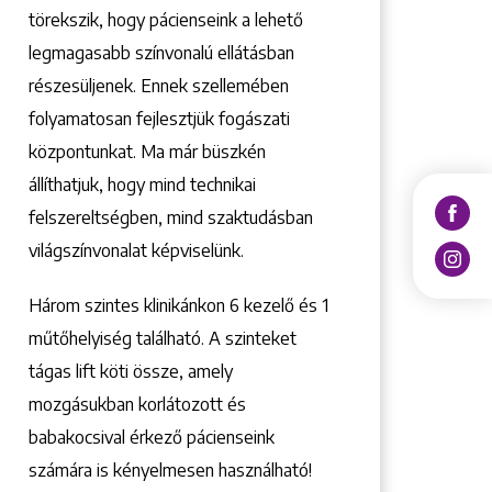
törekszik, hogy pácienseink a lehető
legmagasabb színvonalú ellátásban
részesüljenek. Ennek szellemében
folyamatosan fejlesztjük fogászati
központunkat. Ma már büszkén
állíthatjuk, hogy mind technikai
felszereltségben, mind szaktudásban
világszínvonalat képviselünk.
Három szintes klinikánkon 6 kezelő ­és 1
műtőhelyiség található. A szinteket
tágas lift köti össze, amely
mozgásukban korlátozott és
babakocsival érkező pácienseink
számára is kényelmesen használható!