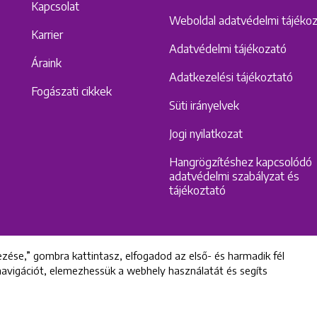
Kapcsolat
Weboldal adatvédelmi tájéko
Karrier
Adatvédelmi tájékozató
Áraink
Adatkezelési tájékoztató
Fogászati cikkek
Süti irányelvek
Jogi nyilatkozat
Hangrögzítéshez kapcsolódó
adatvédelmi szabályzat és
tájékoztató
zése,” gombra kattintasz, elfogadod az első- és harmadik fél
 navigációt, elemezhessük a webhely használatát és segíts
All rights reserved © 2022 Uniklinik Dental and Implant Center
Uniklinik Fogászati és Implantációs Központ