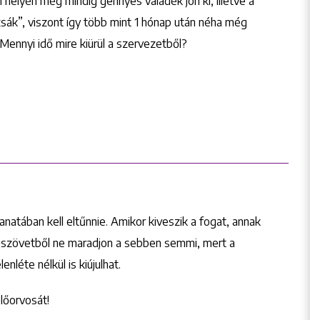
 helyén még mindig gennyes váladék jön ki, illetve a
zsák”, viszont így több mint 1 hónap után néha még
Mennyi idő mire kiürül a szervezetből?
natában kell eltűnnie. Amikor kiveszik a fogat, annak
ladt szövetből ne maradjon a sebben semmi, mert a
léte nélkül is kiújulhat.
lőorvosát!