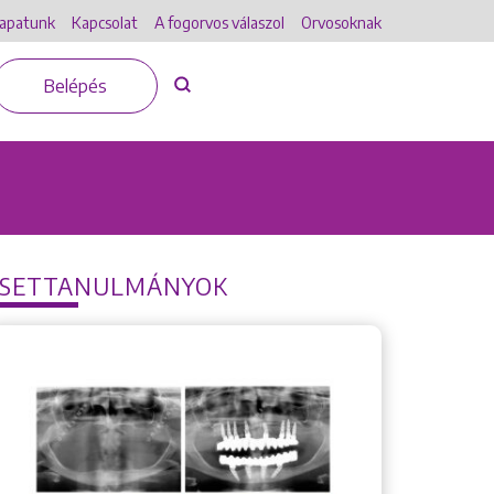
apatunk
Kapcsolat
A fogorvos válaszol
Orvosoknak
Belépés
ESETTANULMÁNYOK