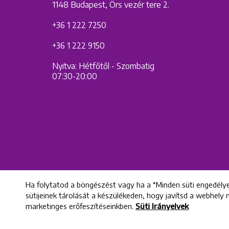
1148 Budapest, Örs vezér tere 2.
+36 1 222 7250
+36 1 222 9150
Nyitva: Hétfőtől - Szombatig
07:30-20:00
Ha folytatod a böngészést vagy ha a “Minden süti engedélye
sütijeinek tárolását a készülékeden, hogy javítsd a webhely
marketinges erőfeszítéseinkben.
Süti Irányelvek