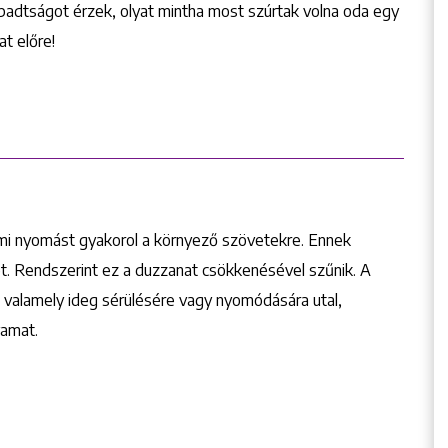
bbadtságot érzek, olyat mintha most szúrtak volna oda egy
t előre!
mi nyomást gyakorol a környező szövetekre. Ennek
t. Rendszerint ez a duzzanat csökkenésével szűnik. A
a valamely ideg sérülésére vagy nyomódására utal,
yamat.