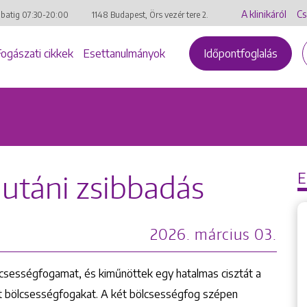
A klinikáról
Cs
mbatig
07:30-20:00
1148 Budapest, Örs vezér tere 2.
Fogászati cikkek
Esettanulmányok
Időpontfoglalás
 utáni zsibbadás
2026. március 03.
bölcsességfogamat, és kiműnöttek egy hatalmas cisztát a
ált bölcsességfogakat. A két bölcsességfog szépen