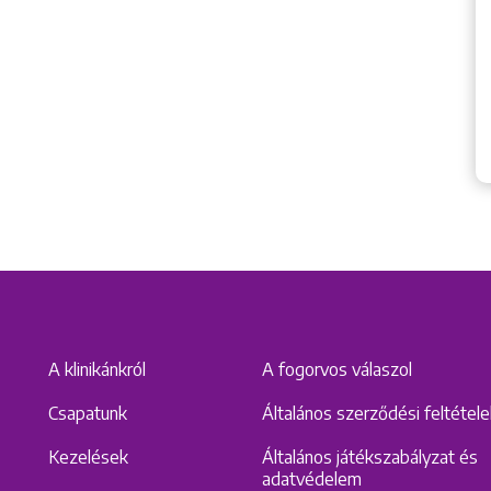
A klinikánkról
A fogorvos válaszol
Csapatunk
Általános szerződési feltétel
Kezelések
Általános játékszabályzat és
adatvédelem