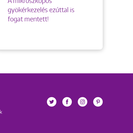
A mikroszkópos
gyökérkezelés ezúttal is
fogat mentett!
ek