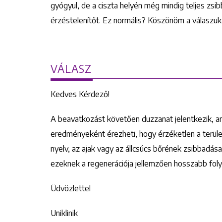
gyógyul, de a ciszta helyén még mindig teljes zsi
érzéstelenítőt. Ez normális? Köszönöm a válaszuka
VÁLASZ
Kedves Kérdező!
A beavatkozást követően duzzanat jelentkezik, a
eredményeként érezheti, hogy érzéketlen a terüle
nyelv, az ajak vagy az állcsúcs bőrének zsibbadás
ezeknek a regenerációja jellemzően hosszabb fol
Üdvözlettel
Uniklinik