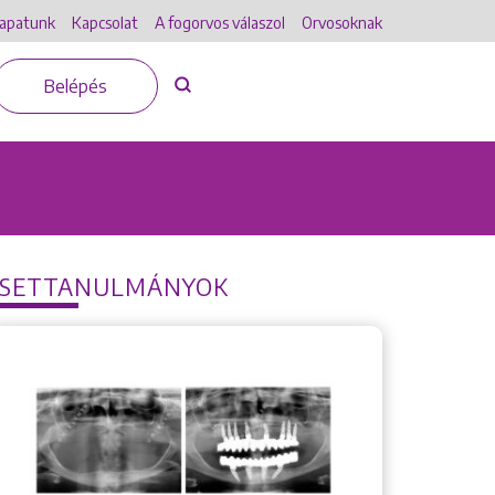
apatunk
Kapcsolat
A fogorvos válaszol
Orvosoknak
Belépés
ESETTANULMÁNYOK