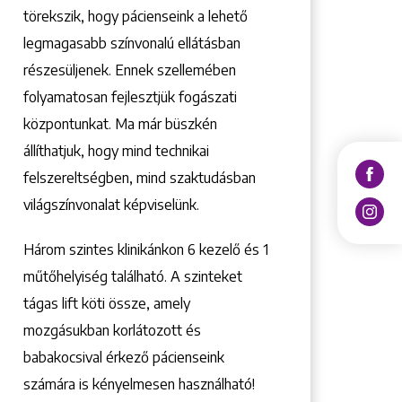
törekszik, hogy pácienseink a lehető
legmagasabb színvonalú ellátásban
részesüljenek. Ennek szellemében
folyamatosan fejlesztjük fogászati
központunkat. Ma már büszkén
állíthatjuk, hogy mind technikai
felszereltségben, mind szaktudásban
világszínvonalat képviselünk.
Három szintes klinikánkon 6 kezelő ­és 1
műtőhelyiség található. A szinteket
tágas lift köti össze, amely
mozgásukban korlátozott és
babakocsival érkező pácienseink
számára is kényelmesen használható!