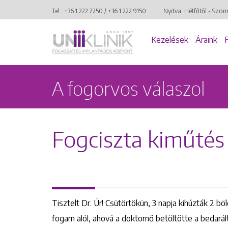
Tel.:
+36 1 222 7250
/
+36 1 222 9150
Nyitva: Hétfőtől - Szo
Kezelések
Áraink
A fogorvos válaszol
Fogciszta kiműtés
Tisztelt Dr. Úr! Csütörtökün, 3 napja kihúzták 2 
fogam alól, ahová a doktornő betöltötte a bedar