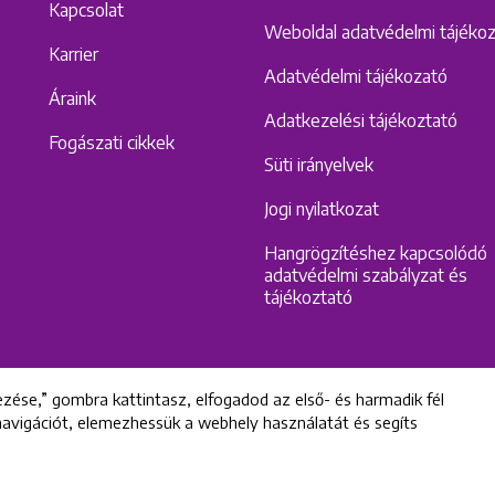
Kapcsolat
Weboldal adatvédelmi tájéko
Karrier
Adatvédelmi tájékozató
Áraink
Adatkezelési tájékoztató
Fogászati cikkek
Süti irányelvek
Jogi nyilatkozat
Hangrögzítéshez kapcsolódó
adatvédelmi szabályzat és
tájékoztató
zése,” gombra kattintasz, elfogadod az első- és harmadik fél
 navigációt, elemezhessük a webhely használatát és segíts
All rights reserved © 2022 Uniklinik Dental and Implant Center
Uniklinik Fogászati és Implantációs Központ