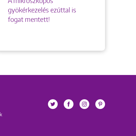
A mikroszkópos
gyökérkezelés ezúttal is
fogat mentett!
ek