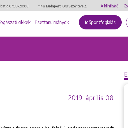
A klinikáról
Cs
mbatig
07:30-20:00
1148 Budapest, Örs vezér tere 2.
Fogászati cikkek
Esettanulmányok
Időpontfoglalás
2019. április 08.