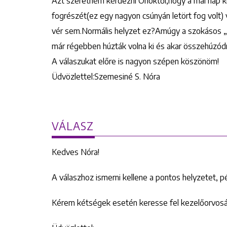
Azt szeretném kérdezni Önöktől,hogy a mai nap k
fogrészét(ez egy nagyon csúnyán letört fog volt)
vér sem.Normális helyzet ez?Amúgy a szokásos „k
már régebben húzták volna ki és akar összehúzódn
A válaszukat előre is nagyon szépen köszönöm!
Üdvözlettel:Szemesiné S. Nóra
VÁLASZ
Kedves Nóra!
A válaszhoz ismerni kellene a pontos helyzetet, pé
Kérem kétségek esetén keresse fel kezelőorvosát