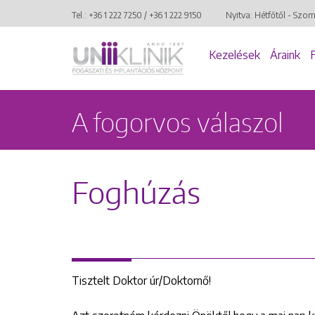
Tel.:
+36 1 222 7250
/
+36 1 222 9150
Nyitva: Hétfőtől - Szo
Kezelések
Áraink
A fogorvos válaszol
Foghúzás
Tisztelt Doktor úr/Doktornő!