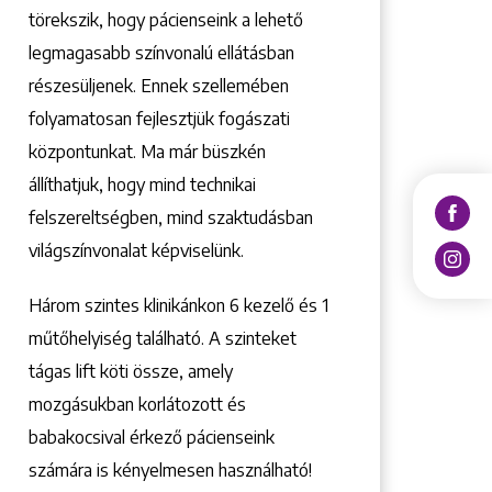
törekszik, hogy pácienseink a lehető
legmagasabb színvonalú ellátásban
részesüljenek. Ennek szellemében
folyamatosan fejlesztjük fogászati
központunkat. Ma már büszkén
állíthatjuk, hogy mind technikai
felszereltségben, mind szaktudásban
világszínvonalat képviselünk.
Három szintes klinikánkon 6 kezelő ­és 1
műtőhelyiség található. A szinteket
tágas lift köti össze, amely
mozgásukban korlátozott és
babakocsival érkező pácienseink
számára is kényelmesen használható!