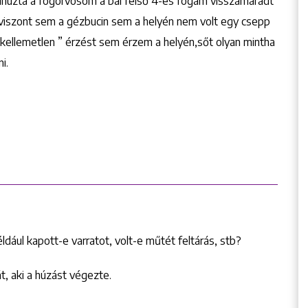
ihúzta a fogorvosom a bal felső 4-es fogam visszamaradt
 viszont sem a gézbucin sem a helyén nem volt egy csepp
ellemetlen ” érzést sem érzem a helyén,sőt olyan mintha
i.
ldául kapott-e varratot, volt-e műtét feltárás, stb?
, aki a húzást végezte.