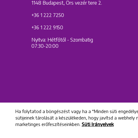
1148 Budapest, Örs vezér tere 2.
+36 1 222 7250
+36 1 222 9150
Nyitva: Hétfőtől - Szombatig
07:30-20:00
Ha folytatod a böngészést vagy ha a “Minden süti engedélye
sütijeinek tárolását a készülékeden, hogy javítsd a webhely
marketinges erőfeszítéseinkben.
Süti Irányelvek