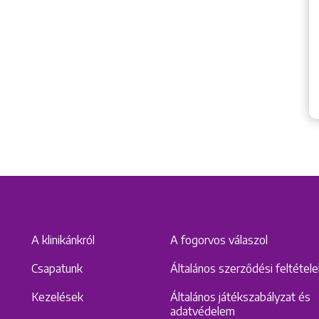
A klinikánkról
A fogorvos válaszol
Csapatunk
Általános szerződési feltétel
Kezelések
Általános játékszabályzat és
adatvédelem