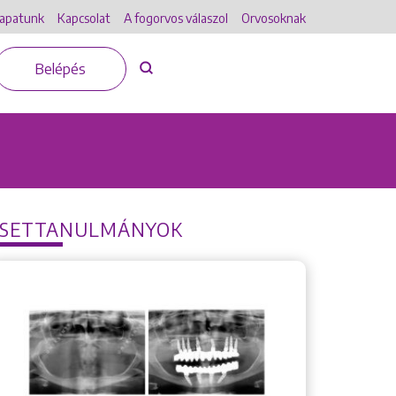
apatunk
Kapcsolat
A fogorvos válaszol
Orvosoknak
Belépés
ESETTANULMÁNYOK