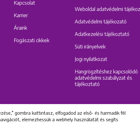
Kapcsolat
Weboldal adatvédelmi tájéko
Karrier
Adatvédelmi tájékozató
Áraink
Adatkezelési tájékoztató
Fogászati cikkek
Süti irányelvek
Jogi nyilatkozat
Hangrögzítéshez kapcsolódó
adatvédelmi szabályzat és
tájékoztató
zése,” gombra kattintasz, elfogadod az első- és harmadik fél
 navigációt, elemezhessük a webhely használatát és segíts
All rights reserved © 2022 Uniklinik Dental and Implant Center
Uniklinik Fogászati és Implantációs Központ