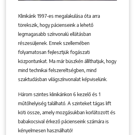
Klinikánk 1997-­es megalakulása óta arra
törekszik, hogy pácienseink a lehető
legmagasabb színvonalú ellátásban
részesüljenek. Ennek szellemében
folyamatosan fejlesztjük fogászati
központunkat. Ma már büszkén állíthatjuk, hogy
mind technikai felszereltségben, mind
szaktudásban világszínvonalat képviselünk.
Három szintes klinikánkon 6 kezelő ­és 1
műtőhelyiség található. A szinteket tágas lift
köti össze, amely mozgásukban korlátozott és
babakocsival érkező pácienseink számára is
kényelmesen használható!