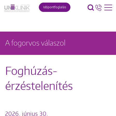
Időpontfoglalás
A fogorvos válaszol
Foghúzás-
érzéstelenítés
2026. június 30.