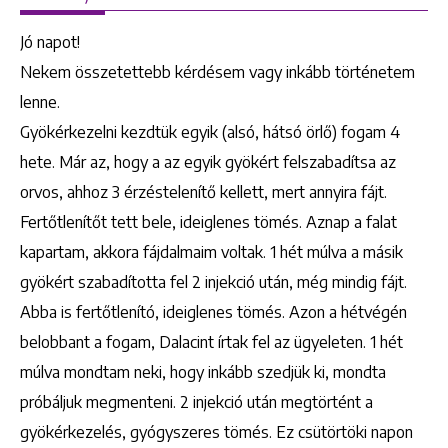
Jó napot!
Nekem összetettebb kérdésem vagy inkább történetem
lenne.
Gyökérkezelni kezdtük egyik (alsó, hátsó örlő) fogam 4
hete. Már az, hogy a az egyik gyökért felszabadítsa az
orvos, ahhoz 3 érzéstelenítő kellett, mert annyira fájt.
Fertőtlenítőt tett bele, ideiglenes tömés. Aznap a falat
kapartam, akkora fájdalmaim voltak. 1 hét múlva a másik
gyökért szabadította fel 2 injekció után, még mindig fájt.
Abba is fertőtlenító, ideiglenes tömés. Azon a hétvégén
belobbant a fogam, Dalacint írtak fel az ügyeleten. 1 hét
múlva mondtam neki, hogy inkább szedjük ki, mondta
próbáljuk megmenteni. 2 injekció után megtörtént a
gyökérkezelés, gyógyszeres tömés. Ez csütörtöki napon