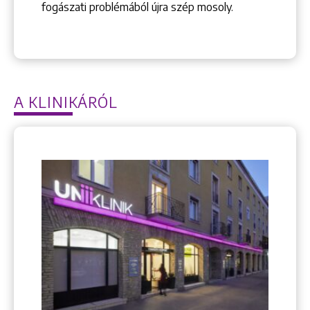
fogászati problémából újra szép mosoly.
Keresés
A KLINIKÁRÓL
+36 1 222 9150
+36 1 222 7250
1148 Budapest, Örs vezér tere 2.