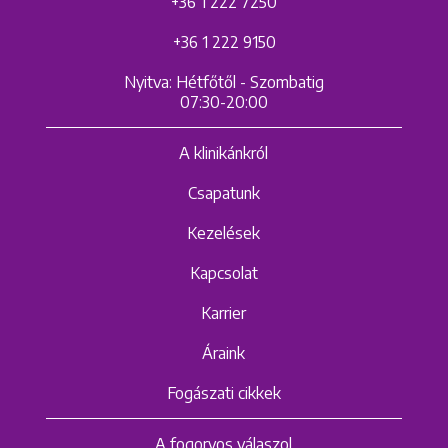
+36 1 222 7250
+36 1 222 9150
Nyitva: Hétfőtől - Szombatig
07:30-20:00
A klinikánkról
Csapatunk
Kezelések
Kapcsolat
Karrier
Áraink
Fogászati cikkek
A fogorvos válaszol