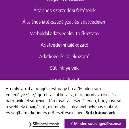
Általános szerződési feltételek
Általános játékszabályzat és adatvédelem
Weboldal adatvédelmi tájékoztató
Adatvédelmi tájékozató
Adatkezelési tájékoztató
Süti irányelvek
Jogi nyilatkozat
Ha folytatod a böngészést vagy ha a “Minden süti
Hangrögzítéshez kapcsolódó adatvédelmi
engedélyezése,” gombra kattintasz, elfogadod az első- és
szabályzat és tájékoztató
harmadik fél sütijeinek tárolását a készülékeden, hogy javítsd
a webhely navigációt, elemezhessük a webhely használatát
és segíts marketinges erőfeszítéseinkben.
Süti Irányelvek
All rights reserved © 2022 Uniklinik Dental and Implant Center
Minden süti engedélyezése
Süti beállítások
Uniklinik Fogászati és Implantációs Központ