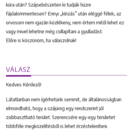
kúra után? Szájsebészeten ki tudják húzni
fájdalommentesen? Ennyi „kínzás” után eléggé félek, az
orvosom nem igazán közlékeny, nem értem mitől lehet ez
vagy mivel lehetne még csillapítani a gyulladást.
Előre is köszönöm, ha válaszolnak!
VÁLASZ
Kedves Kérdező!
Látatlanban nem ígérhetünk semmit, de általánosságban
elmondható, hogy a szájüreg egy rendszerint jól
zsibbasztható terület. Szerencsére egy-egy területet
többféle megközelítésből is lehet érzésteleníteni.