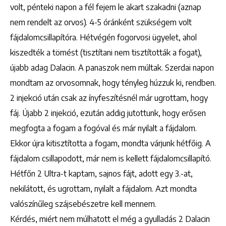
volt, pénteki napon a fél fejem le akart szakadni (aznap
nem rendelt az orvos). 4-5 óránként szükségem volt
fájdalomcsillapítóra. Hétvégén fogorvosi ügyelet, ahol
kiszedték a tömést (tisztítani nem tisztították a fogat),
újabb adag Dalacin. A panaszok nem múltak. Szerdai napon
mondtam az orvosomnak, hogy tényleg húzzuk ki, rendben.
2 injekció után csak az ínyfeszítésnél már ugrottam, hogy
fáj. Újabb 2 injekció, ezután addig jutottunk, hogy erősen
megfogta a fogam a fogóval és már nyilalt a fájdalom.
Ekkor újra kitisztította a fogam, mondta várjunk hétfőig. A
fájdalom csillapodott, már nem is kellett fájdalomcsillapító.
Hétfőn 2 Ultra-t kaptam, sajnos fájt, adott egy 3.-at,
nekilátott, és ugrottam, nyilalt a fájdalom. Azt mondta
valószínűleg szájsebészetre kell mennem.
Kérdés, miért nem múlhatott el még a gyulladás 2 Dalacin