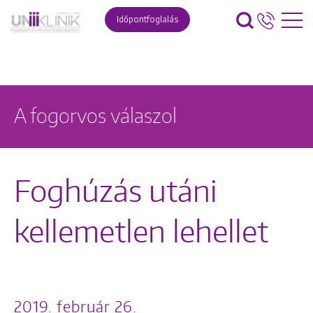
Időpontfoglalás
A fogorvos válaszol
Foghúzás utáni
kellemetlen lehellet
2019. február 26.