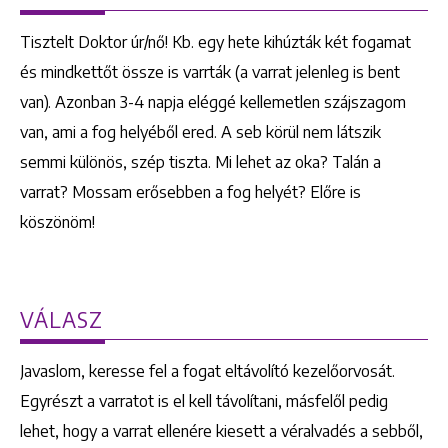
Tisztelt Doktor úr/nő! Kb. egy hete kihúzták két fogamat
és mindkettőt össze is varrták (a varrat jelenleg is bent
van). Azonban 3-4 napja eléggé kellemetlen szájszagom
van, ami a fog helyéből ered. A seb körül nem látszik
semmi különös, szép tiszta. Mi lehet az oka? Talán a
varrat? Mossam erősebben a fog helyét? Előre is
köszönöm!
VÁLASZ
Javaslom, keresse fel a fogat eltávolító kezelőorvosát.
Egyrészt a varratot is el kell távolítani, másfelől pedig
lehet, hogy a varrat ellenére kiesett a véralvadés a sebből,