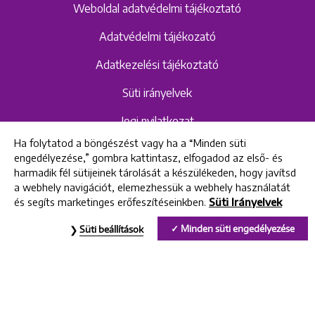
Weboldal adatvédelmi tájékoztató
Adatvédelmi tájékozató
Adatkezelési tájékoztató
Süti irányelvek
Jogi nyilatkozat
Ha folytatod a böngészést vagy ha a “Minden süti
Hangrögzítéshez kapcsolódó adatvédelmi
engedélyezése,” gombra kattintasz, elfogadod az első- és
szabályzat és tájékoztató
harmadik fél sütijeinek tárolását a készülékeden, hogy javítsd
a webhely navigációt, elemezhessük a webhely használatát
és segíts marketinges erőfeszítéseinkben.
Süti Irányelvek
All rights reserved © 2022 Uniklinik Dental and Implant Center
Minden süti engedélyezése
Süti beállítások
Uniklinik Fogászati és Implantációs Központ