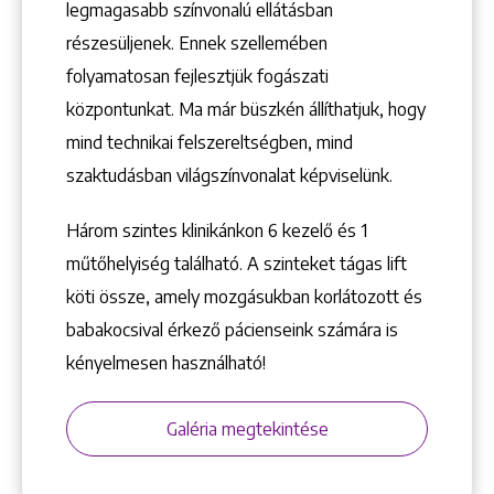
legmagasabb színvonalú ellátásban
Keresés
részesüljenek. Ennek szellemében
folyamatosan fejlesztjük fogászati
központunkat. Ma már büszkén állíthatjuk, hogy
mind technikai felszereltségben, mind
szaktudásban világszínvonalat képviselünk.
+36 1 222 9150
+36 1 222 7250
Három szintes klinikánkon 6 kezelő ­és 1
1148 Budapest, Örs vezér tere 2.
műtőhelyiség található. A szinteket tágas lift
köti össze, amely mozgásukban korlátozott és
babakocsival érkező pácienseink számára is
kényelmesen használható!
Galéria megtekintése