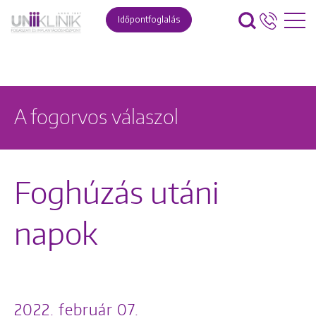
Időpontfoglalás
A fogorvos válaszol
Foghúzás utáni
napok
2022. február 07.