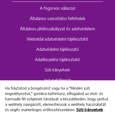
A fogorvos válaszol
Általános szerződési feltételek
Általános játékszabályzat és adatvédelem
Weboldal adatvédelmi tájékoztató
Adatvédelmi tájékozató
Adatkezelési tájékoztató
Süti irányelvek
Jogi nyilatkozat
Ha folytatod a böngészést vagy ha a “Minden süti
Hangrögzítéshez kapcsolódó adatvédelmi
engedélyezése,” gombra kattintasz, elfogadod az első- és
szabályzat és tájékoztató
harmadik fél sütijeinek tárolását a készülékeden, hogy javítsd
a webhely navigációt, elemezhessük a webhely használatát
és segíts marketinges erőfeszítéseinkben.
Süti Irányelvek