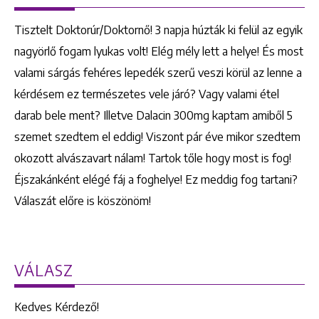
Tisztelt Doktorúr/Doktornő! 3 napja húzták ki felül az egyik
nagyörlő fogam lyukas volt! Elég mély lett a helye! És most
valami sárgás fehéres lepedék szerű veszi körül az lenne a
kérdésem ez természetes vele járó? Vagy valami étel
darab bele ment? Illetve Dalacin 300mg kaptam amiből 5
szemet szedtem el eddig! Viszont pár éve mikor szedtem
okozott alvászavart nálam! Tartok tőle hogy most is fog!
Éjszakánként elégé fáj a foghelye! Ez meddig fog tartani?
Válaszát előre is köszönöm!
VÁLASZ
Kedves Kérdező!