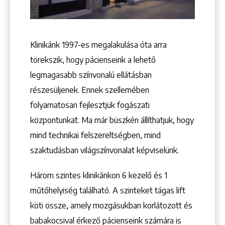
Keresés
Klinikánk 1997-­es megalakulása óta arra
törekszik, hogy pácienseink a lehető
legmagasabb színvonalú ellátásban
részesüljenek. Ennek szellemében
folyamatosan fejlesztjük fogászati
központunkat. Ma már büszkén állíthatjuk, hogy
+36 1 222 9150
mind technikai felszereltségben, mind
+36 1 222 7250
szaktudásban világszínvonalat képviselünk.
1148 Budapest, Örs vezér tere 2.
Három szintes klinikánkon 6 kezelő ­és 1
műtőhelyiség található. A szinteket tágas lift
köti össze, amely mozgásukban korlátozott és
babakocsival érkező pácienseink számára is