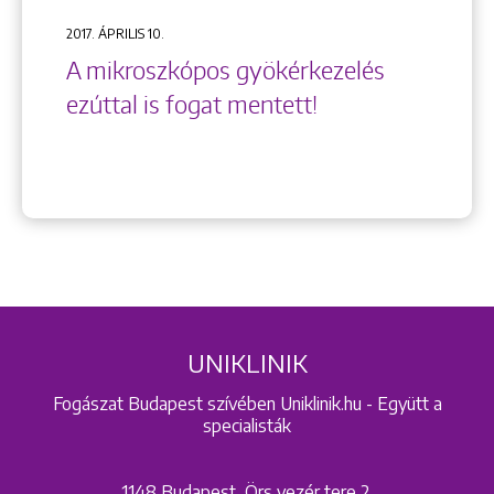
2017. ÁPRILIS 10.
A mikroszkópos gyökérkezelés
ezúttal is fogat mentett!
UNIKLINIK
Fogászat Budapest szívében Uniklinik.hu - Együtt a
specialisták
1148 Budapest, Örs vezér tere 2.