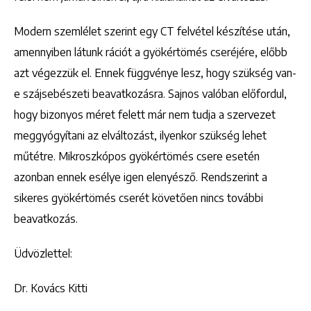
Modern szemlélet szerint egy CT felvétel készítése után,
amennyiben látunk rációt a gyökértömés cseréjére, előbb
azt végezzük el. Ennek függvénye lesz, hogy szükség van-
e szájsebészeti beavatkozásra. Sajnos valóban előfordul,
hogy bizonyos méret felett már nem tudja a szervezet
meggyógyítani az elváltozást, ilyenkor szükség lehet
műtétre. Mikroszkópos gyökértömés csere esetén
azonban ennek esélye igen elenyésző. Rendszerint a
sikeres gyökértömés cserét követően nincs további
beavatkozás.
Üdvözlettel:
Dr. Kovács Kitti