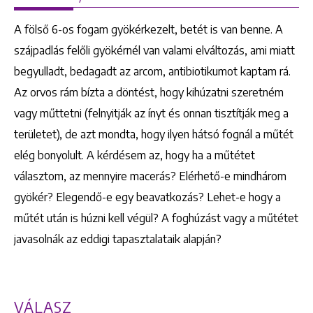
A fölső 6-os fogam gyökérkezelt, betét is van benne. A
szájpadlás felőli gyökérnél van valami elváltozás, ami miatt
begyulladt, bedagadt az arcom, antibiotikumot kaptam rá.
Az orvos rám bízta a döntést, hogy kihúzatni szeretném
vagy műttetni (felnyitják az ínyt és onnan tisztítják meg a
területet), de azt mondta, hogy ilyen hátsó fognál a műtét
elég bonyolult. A kérdésem az, hogy ha a műtétet
választom, az mennyire macerás? Elérhető-e mindhárom
gyökér? Elegendő-e egy beavatkozás? Lehet-e hogy a
műtét után is húzni kell végül? A foghúzást vagy a műtétet
javasolnák az eddigi tapasztalataik alapján?
VÁLASZ