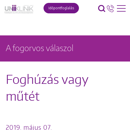
Időpontfoglalás
A fogorvos válaszol
Foghúzás vagy
műtét
2019. május 07.