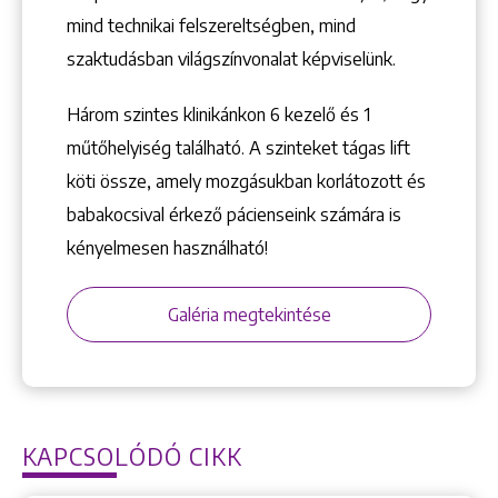
mind technikai felszereltségben, mind
szaktudásban világszínvonalat képviselünk.
Három szintes klinikánkon 6 kezelő ­és 1
műtőhelyiség található. A szinteket tágas lift
köti össze, amely mozgásukban korlátozott és
babakocsival érkező pácienseink számára is
kényelmesen használható!
Galéria megtekintése
KAPCSOLÓDÓ CIKK