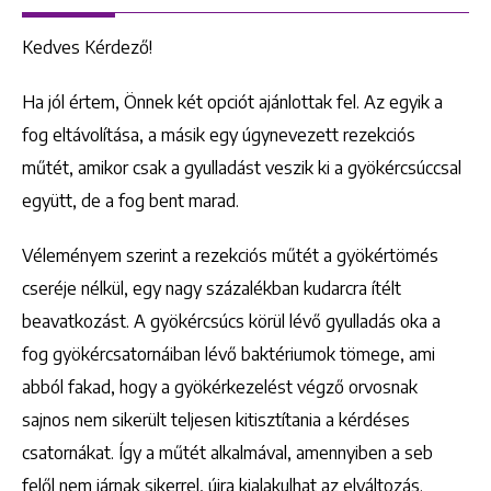
Kedves Kérdező!
Ha jól értem, Önnek két opciót ajánlottak fel. Az egyik a
fog eltávolítása, a másik egy úgynevezett rezekciós
műtét, amikor csak a gyulladást veszik ki a gyökércsúccsal
együtt, de a fog bent marad.
Véleményem szerint a rezekciós műtét a gyökértömés
cseréje nélkül, egy nagy százalékban kudarcra ítélt
beavatkozást. A gyökércsúcs körül lévő gyulladás oka a
fog gyökércsatornáiban lévő baktériumok tömege, ami
abból fakad, hogy a gyökérkezelést végző orvosnak
sajnos nem sikerült teljesen kitisztítania a kérdéses
csatornákat. Így a műtét alkalmával, amennyiben a seb
felől nem járnak sikerrel, újra kialakulhat az elváltozás.