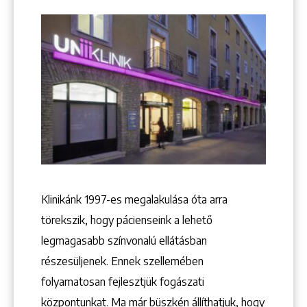
+36 1 222 9150
+36 1 222 7250
1148 Budapest, Örs vezér tere 2.
Klinikánk 1997-­es megalakulása óta arra
törekszik, hogy pácienseink a lehető
legmagasabb színvonalú ellátásban
részesüljenek. Ennek szellemében
folyamatosan fejlesztjük fogászati
központunkat. Ma már büszkén állíthatjuk, hogy