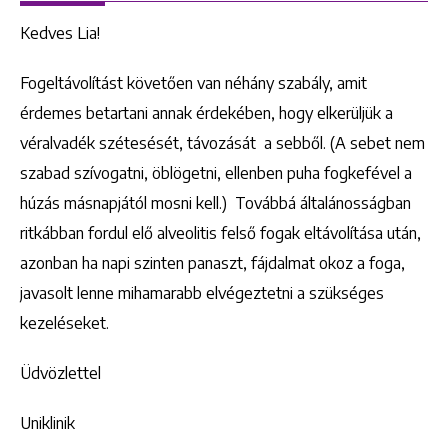
Kedves Lia!
Fogeltávolítást követően van néhány szabály, amit
érdemes betartani annak érdekében, hogy elkerüljük a
véralvadék szétesését, távozását a sebből. (A sebet nem
szabad szívogatni, öblögetni, ellenben puha fogkefével a
húzás másnapjától mosni kell.) Továbbá általánosságban
ritkábban fordul elő alveolitis felső fogak eltávolítása után,
azonban ha napi szinten panaszt, fájdalmat okoz a foga,
javasolt lenne mihamarabb elvégeztetni a szükséges
kezeléseket.
Üdvözlettel
Uniklinik