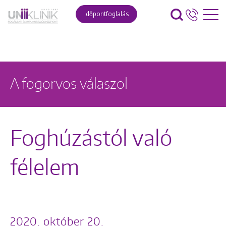
Időpontfoglalás
A fogorvos válaszol
Foghúzástól való
félelem
2020. október 20.