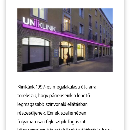
Keresés
Klinikánk 1997-­es megalakulása óta arra
törekszik, hogy pácienseink a lehető
legmagasabb színvonalú ellátásban
+36 1 222 9150
+36 1 222 7250
részesüljenek. Ennek szellemében
1148 Budapest, Örs vezér tere 2.
folyamatosan fejlesztjük fogászati