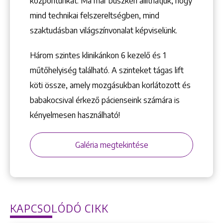
központunkat. Ma már büszkén állíthatjuk, hogy
mind technikai felszereltségben, mind
szaktudásban világszínvonalat képviselünk.
Három szintes klinikánkon 6 kezelő ­és 1
műtőhelyiség található. A szinteket tágas lift
köti össze, amely mozgásukban korlátozott és
babakocsival érkező pácienseink számára is
kényelmesen használható!
Galéria megtekintése
KAPCSOLÓDÓ CIKK