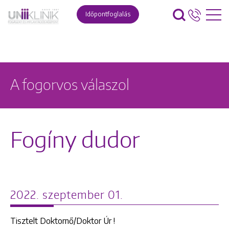
Időpontfoglalás
A fogorvos válaszol
Fogíny dudor
2022. szeptember 01.
Tisztelt Doktornő/Doktor Úr !