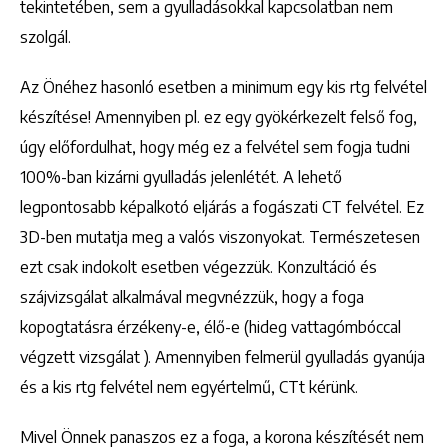
tekintetében, sem a gyulladásokkal kapcsolatban nem
szolgál.
Az Önéhez hasonló esetben a minimum egy kis rtg felvétel
készítése! Amennyiben pl. ez egy gyökérkezelt felső fog,
úgy előfordulhat, hogy még ez a felvétel sem fogja tudni
100%-ban kizárni gyulladás jelenlétét. A lehető
legpontosabb képalkotó eljárás a fogászati CT felvétel. Ez
3D-ben mutatja meg a valós viszonyokat. Természetesen
ezt csak indokolt esetben végezzük. Konzultáció és
szájvizsgálat alkalmával megvnézzük, hogy a foga
kopogtatásra érzékeny-e, élő-e (hideg vattagómbóccal
végzett vizsgálat ). Amennyiben felmerül gyulladás gyanúja
és a kis rtg felvétel nem egyértelmű, CTt kérünk.
Mivel Önnek panaszos ez a foga, a korona készítését nem