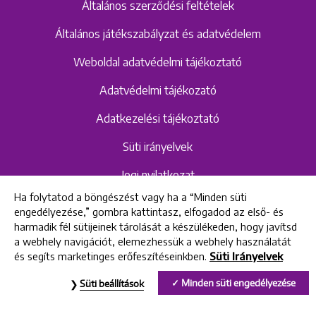
Általános szerződési feltételek
Általános játékszabályzat és adatvédelem
Weboldal adatvédelmi tájékoztató
Adatvédelmi tájékozató
Adatkezelési tájékoztató
Süti irányelvek
Jogi nyilatkozat
Ha folytatod a böngészést vagy ha a “Minden süti
Hangrögzítéshez kapcsolódó adatvédelmi
engedélyezése,” gombra kattintasz, elfogadod az első- és
szabályzat és tájékoztató
harmadik fél sütijeinek tárolását a készülékeden, hogy javítsd
a webhely navigációt, elemezhessük a webhely használatát
és segíts marketinges erőfeszítéseinkben.
Süti Irányelvek
All rights reserved © 2022 Uniklinik Dental and Implant Center
Minden süti engedélyezése
Süti beállítások
Uniklinik Fogászati és Implantációs Központ