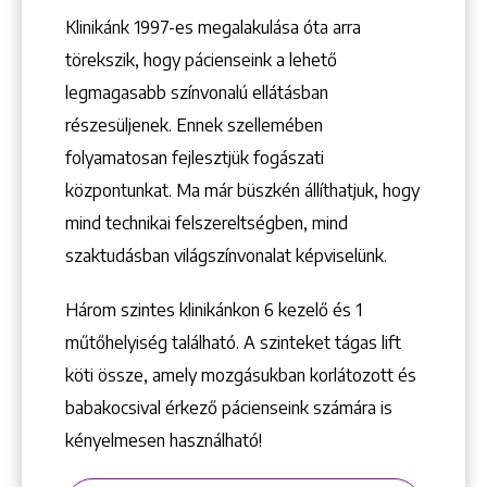
Klinikánk 1997-­es megalakulása óta arra
törekszik, hogy pácienseink a lehető
legmagasabb színvonalú ellátásban
részesüljenek. Ennek szellemében
folyamatosan fejlesztjük fogászati
központunkat. Ma már büszkén állíthatjuk, hogy
mind technikai felszereltségben, mind
szaktudásban világszínvonalat képviselünk.
Három szintes klinikánkon 6 kezelő ­és 1
műtőhelyiség található. A szinteket tágas lift
köti össze, amely mozgásukban korlátozott és
babakocsival érkező pácienseink számára is
kényelmesen használható!