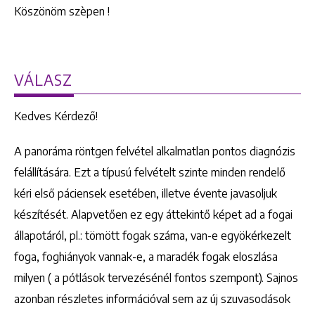
Köszönöm szèpen !
VÁLASZ
Kedves Kérdező!
A panoráma röntgen felvétel alkalmatlan pontos diagnózis
felállítására. Ezt a típusú felvételt szinte minden rendelő
kéri első páciensek esetében, illetve évente javasoljuk
készítését. Alapvetően ez egy áttekintő képet ad a fogai
állapotáról, pl.: tömött fogak száma, van-e egyökérkezelt
foga, foghiányok vannak-e, a maradék fogak eloszlása
milyen ( a pótlások tervezésénél fontos szempont). Sajnos
azonban részletes információval sem az új szuvasodások