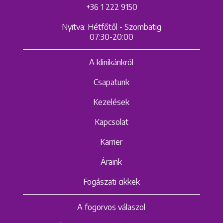
+36 1 222 9150
Nyitva: Hétfőtől - Szombatig
07:30-20:00
A klinikánkról
Csapatunk
Kezelések
Kapcsolat
Karrier
Áraink
Fogászati cikkek
A fogorvos válaszol