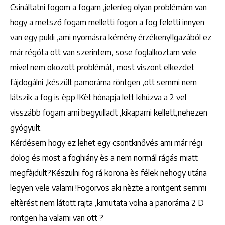
Csináltatni fogom a fogam ,jelenleg olyan problémám van
hogy a metsző fogam melletti fogon a fog feletti innyen
van egy pukli ,ami nyomásra kémény érzékeny!Igazából ez
már régóta ott van szerintem, sose foglalkoztam vele
mivel nem okozott problémát, most viszont elkezdet
fájdogálni ,készült pamoráma röntgen ,ott semmi nem
látszik a fog is èpp !Kèt hónapja lett kihúzva a 2 vel
visszább fogam ami begyulladt ,kikaparni kellett,nehezen
gyógyult.
Kérdésem hogy ez lehet egy csontkinővés ami már régi
dolog és most a foghiány ès a nem normál rágás miatt
megfàjdult?Készülni fog rá korona ès félek nehogy utána
legyen vele valami !Fogorvos aki nèzte a röntgent semmi
eltèrést nem látott rajta ,kimutata volna a panoráma 2 D
röntgen ha valami van ott ?