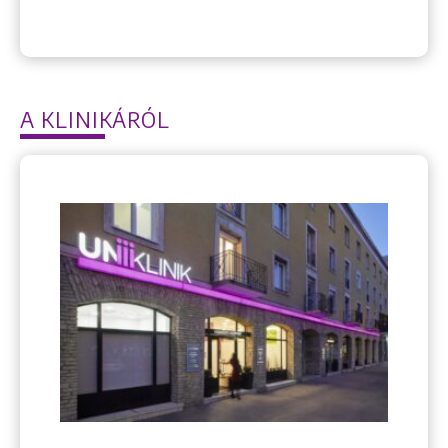
Keresés
A KLINIKÁRÓL
+36 1 222 9150
+36 1 222 7250
1148 Budapest, Örs vezér tere 2.