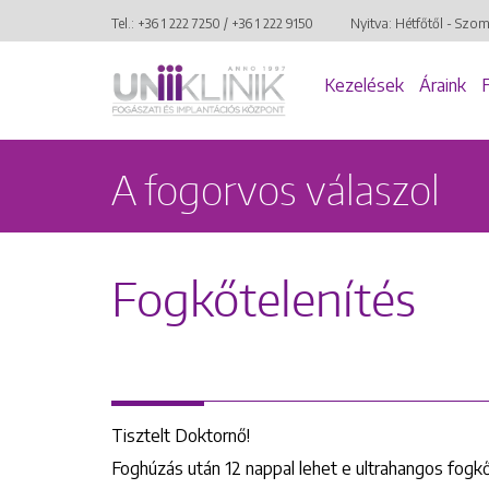
Tel.:
+36 1 222 7250
/
+36 1 222 9150
Nyitva: Hétfőtől - Szo
Kezelések
Áraink
A fogorvos válaszol
Fogkőtelenítés
Tisztelt Doktornő!
Foghúzás után 12 nappal lehet e ultrahangos fogk