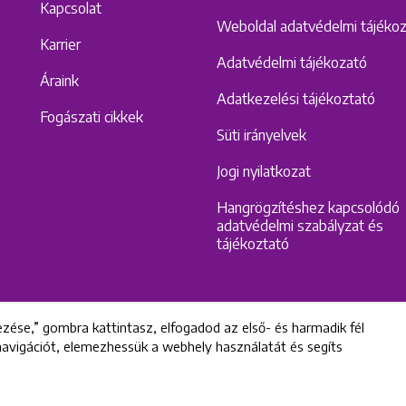
Kapcsolat
Weboldal adatvédelmi tájéko
Karrier
Adatvédelmi tájékozató
Áraink
Adatkezelési tájékoztató
Fogászati cikkek
Süti irányelvek
Jogi nyilatkozat
Hangrögzítéshez kapcsolódó
adatvédelmi szabályzat és
tájékoztató
zése,” gombra kattintasz, elfogadod az első- és harmadik fél
 navigációt, elemezhessük a webhely használatát és segíts
All rights reserved © 2022 Uniklinik Dental and Implant Center
Uniklinik Fogászati és Implantációs Központ