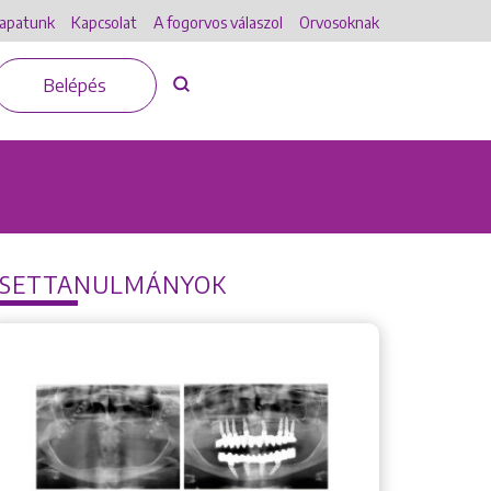
apatunk
Kapcsolat
A fogorvos válaszol
Orvosoknak
Belépés
ESETTANULMÁNYOK