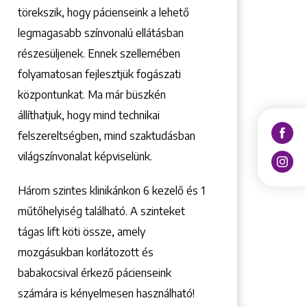
törekszik, hogy pácienseink a lehető
legmagasabb színvonalú ellátásban
részesüljenek. Ennek szellemében
folyamatosan fejlesztjük fogászati
központunkat. Ma már büszkén
állíthatjuk, hogy mind technikai
felszereltségben, mind szaktudásban
világszínvonalat képviselünk.
Három szintes klinikánkon 6 kezelő ­és 1
műtőhelyiség található. A szinteket
tágas lift köti össze, amely
mozgásukban korlátozott és
babakocsival érkező pácienseink
számára is kényelmesen használható!