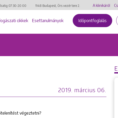
A klinikáról
Cs
mbatig
07:30-20:00
1148 Budapest, Örs vezér tere 2.
Fogászati cikkek
Esettanulmányok
Időpontfoglalás
2019. március 06.
őtelenítést végeztetni?