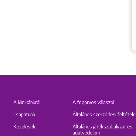
A klinikánkról
A fogorvos válaszol
Csapatunk
Általános szerződési feltétel
Kezelések
Általános játékszabályzat és
adatvédelem