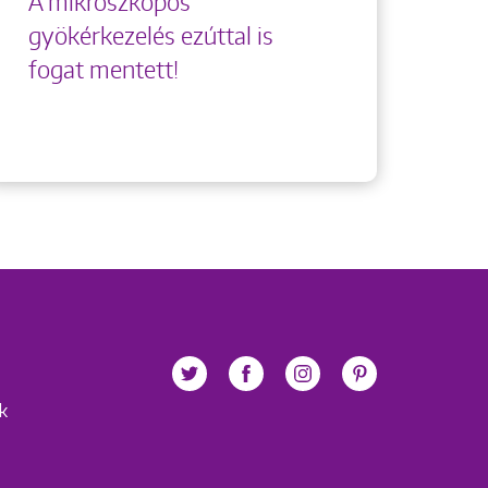
A mikroszkópos
gyökérkezelés ezúttal is
fogat mentett!
ek