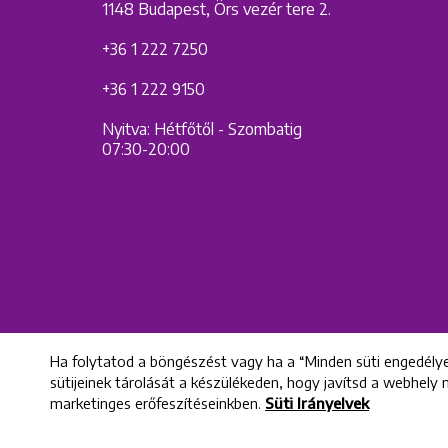
1148 Budapest, Örs vezér tere 2.
+36 1 222 7250
+36 1 222 9150
Nyitva: Hétfőtől - Szombatig
07:30-20:00
Ha folytatod a böngészést vagy ha a “Minden süti engedélye
sütijeinek tárolását a készülékeden, hogy javítsd a webhely
marketinges erőfeszítéseinkben.
Süti Irányelvek