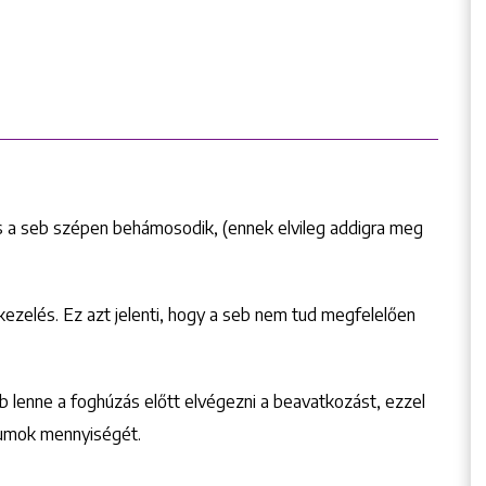
és a seb szépen behámosodik, (ennek elvileg addigra meg
ezelés. Ez azt jelenti, hogy a seb nem tud megfelelően
 lenne a foghúzás előtt elvégezni a beavatkozást, ezzel
iumok mennyiségét.