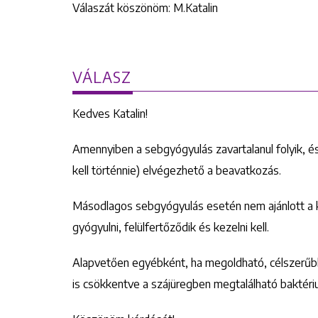
Válaszát köszönöm: M.Katalin
VÁLASZ
Kedves Katalin!
Amennyiben a sebgyógyulás zavartalanul folyik, 
kell történnie) elvégezhető a beavatkozás.
Másodlagos sebgyógyulás esetén nem ajánlott a k
gyógyulni, felülfertőződik és kezelni kell.
Alapvetően egyébként, ha megoldható, célszerűbb
is csökkentve a szájüregben megtalálható baktér