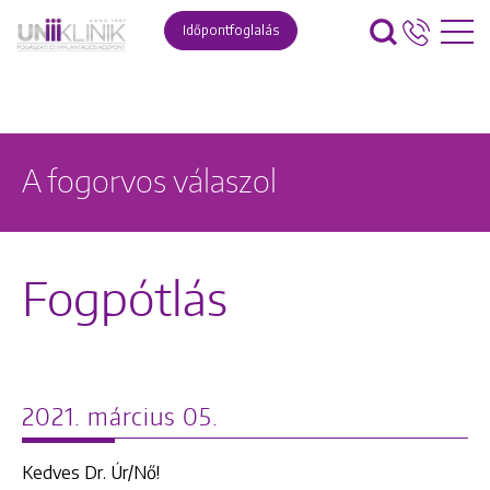
Időpontfoglalás
A fogorvos válaszol
Fogpótlás
2021. március 05.
Kedves Dr. Úr/Nő!