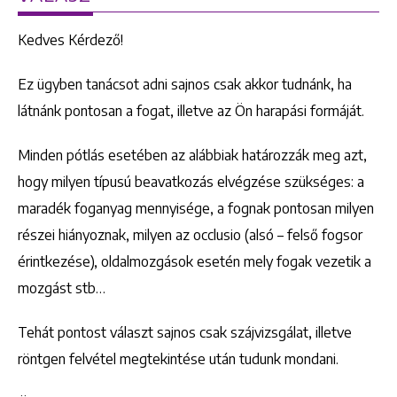
Kedves Kérdező!
Ez ügyben tanácsot adni sajnos csak akkor tudnánk, ha
látnánk pontosan a fogat, illetve az Ön harapási formáját.
Minden pótlás esetében az alábbiak határozzák meg azt,
hogy milyen típusú beavatkozás elvégzése szükséges: a
maradék foganyag mennyisége, a fognak pontosan milyen
részei hiányoznak, milyen az occlusio (alsó – felső fogsor
érintkezése), oldalmozgások esetén mely fogak vezetik a
mozgást stb…
Tehát pontost választ sajnos csak szájvizsgálat, illetve
röntgen felvétel megtekintése után tudunk mondani.