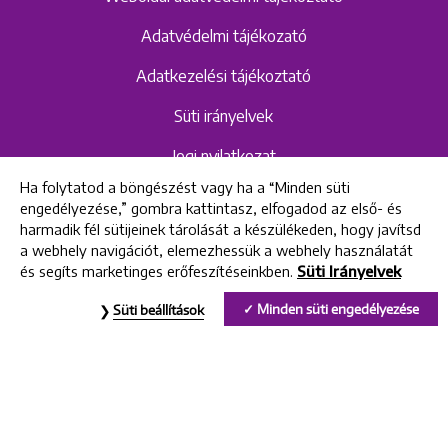
Adatvédelmi tájékozató
Adatkezelési tájékoztató
Süti irányelvek
Jogi nyilatkozat
Ha folytatod a böngészést vagy ha a “Minden süti
Hangrögzítéshez kapcsolódó adatvédelmi
engedélyezése,” gombra kattintasz, elfogadod az első- és
szabályzat és tájékoztató
harmadik fél sütijeinek tárolását a készülékeden, hogy javítsd
a webhely navigációt, elemezhessük a webhely használatát
és segíts marketinges erőfeszítéseinkben.
Süti Irányelvek
All rights reserved © 2022 Uniklinik Dental and Implant Center
Minden süti engedélyezése
Süti beállítások
Uniklinik Fogászati és Implantációs Központ