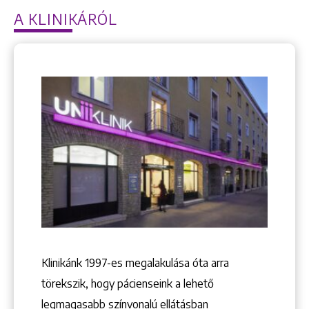
A KLINIKÁRÓL
Keresés
Klinikánk 1997-­es megalakulása óta arra
+36 1 222 9150
törekszik, hogy pácienseink a lehető
+36 1 222 7250
legmagasabb színvonalú ellátásban