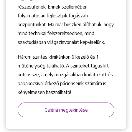
1148 Budapest, Örs vezér tere 2.
részesüljenek. Ennek szellemében
folyamatosan fejlesztjük fogászati
központunkat. Ma már büszkén állíthatjuk, hogy
mind technikai felszereltségben, mind
szaktudásban világszínvonalat képviselünk.
Három szintes klinikánkon 6 kezelő ­és 1
műtőhelyiség található. A szinteket tágas lift
köti össze, amely mozgásukban korlátozott és
babakocsival érkező pácienseink számára is
kényelmesen használható!
Galéria megtekintése