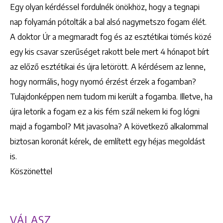
Egy olyan kérdéssel fordulnék önökhöz, hogy a tegnapi
nap folyamán pótolták a bal alsó nagymetszo fogam élét.
A doktor Úr a megmaradt fog és az esztétikai tömés közé
egy kis csavar szerűséget rakott bele mert 4 hónapot bírt
az előző esztétikai és újra letörött. A kérdésem az lenne,
hogy normális, hogy nyomó érzést érzek a fogamban?
Tulajdonképpen nem tudom mi került a fogamba. Illetve, ha
újra letorik a fogam ez a kis fém szál nekem ki fog lógni
majd a fogambol? Mit javasolna? A következő alkalommal
biztosan koronát kérek, de említett egy héjas megoldást
is.
Köszönettel
VÁLASZ