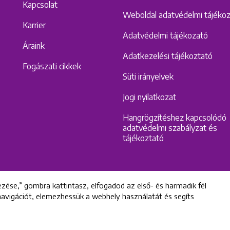
Kapcsolat
Weboldal adatvédelmi tájéko
Karrier
Adatvédelmi tájékozató
Áraink
Adatkezelési tájékoztató
Fogászati cikkek
Süti irányelvek
Jogi nyilatkozat
Hangrögzítéshez kapcsolódó
adatvédelmi szabályzat és
tájékoztató
zése,” gombra kattintasz, elfogadod az első- és harmadik fél
 navigációt, elemezhessük a webhely használatát és segíts
All rights reserved © 2022 Uniklinik Dental and Implant Center
Uniklinik Fogászati és Implantációs Központ