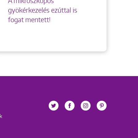
A mikroszkópos
gyökérkezelés ezúttal is
fogat mentett!
ek