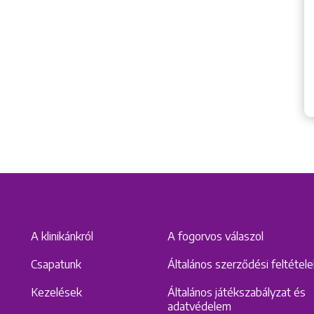
A klinikánkról
A fogorvos válaszol
Csapatunk
Általános szerződési feltétel
Kezelések
Általános játékszabályzat és
adatvédelem