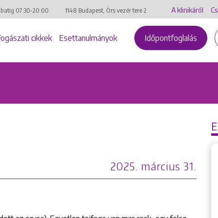
A klinikáról
Cs
mbatig
07:30-20:00
1148 Budapest, Örs vezér tere 2.
Fogászati cikkek
Esettanulmányok
Időpontfoglalás
2025. március 31.