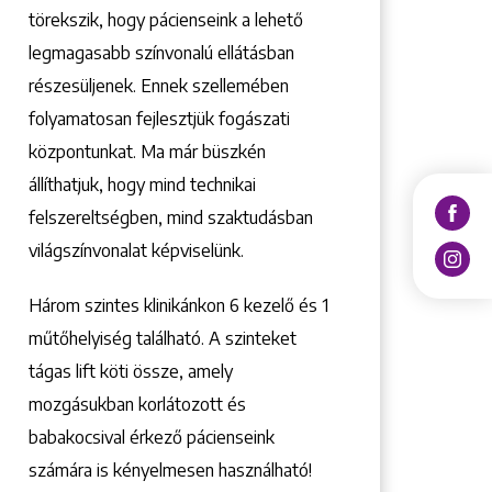
törekszik, hogy pácienseink a lehető
legmagasabb színvonalú ellátásban
részesüljenek. Ennek szellemében
folyamatosan fejlesztjük fogászati
központunkat. Ma már büszkén
állíthatjuk, hogy mind technikai
felszereltségben, mind szaktudásban
világszínvonalat képviselünk.
Három szintes klinikánkon 6 kezelő ­és 1
műtőhelyiség található. A szinteket
tágas lift köti össze, amely
mozgásukban korlátozott és
babakocsival érkező pácienseink
számára is kényelmesen használható!