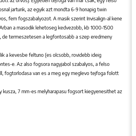
tt az orvos). Egyetlen tejfoga van mar csak, egy felso
osnal jartunk, az egyik azt mondta 6-9 honapig twin
os, fem fogszabalyozot. A masik szerint Invisalign-al kene
t. Arban a masodik lehetoseg kedvezobb, kb 1000-1500
es, de termeszetesen a legfontosabb a szep eredmeny
lik a kevesbe feltuno (es olcsobb, rovidebb ideig
ontes-e. Az also fogsora nagyjabol szabalyos, a felso
l, fogtorlodasa van es a meg egy meglevo tejfoga folott
gy kusza, 7 mm-es melyharapasu fogsort kiegyenesithet az