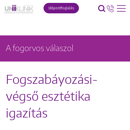
Időpontfoglalás
A fogorvos válaszol
Fogszabáyozási-
végső esztétika
igazítás