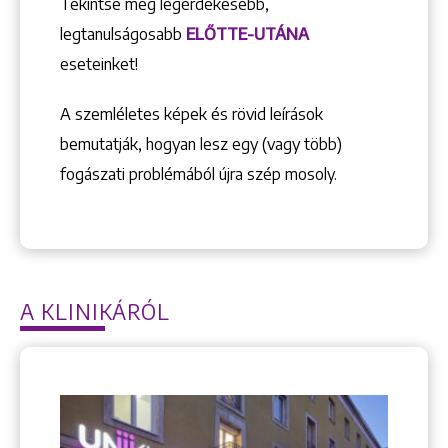
Tekintse meg legérdekesebb,
legtanulságosabb
ELŐTTE-UTÁNA
eseteinket!
A szemléletes képek és rövid leírások
bemutatják, hogyan lesz egy (vagy több)
fogászati problémából újra szép mosoly.
A KLINIKÁRÓL