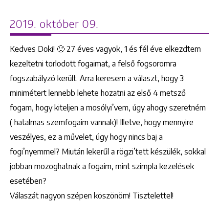
2019. október 09.
Kedves Doki! 🙂 27 éves vagyok, 1 és fél éve elkezdtem
kezeltetni torlodott fogaimat, a felső fogsoromra
fogszabályzó került. Arra keresem a választ, hogy 3
minimétert lennebb lehete hozatni az első 4 metsző
fogam, hogy kiteljen a mosólyi’vem, úgy ahogy szeretném
( hatalmas szemfogaim vannak)! Illetve, hogy mennyire
veszélyes, ez a művelet, úgy hogy nincs baj a
fogi’nyemmel? Miután lekerűl a rögzi’tett készülék, sokkal
jobban mozoghatnak a fogaim, mint szimpla kezelések
esetében?
Válaszát nagyon szépen köszönöm! Tisztelettel!