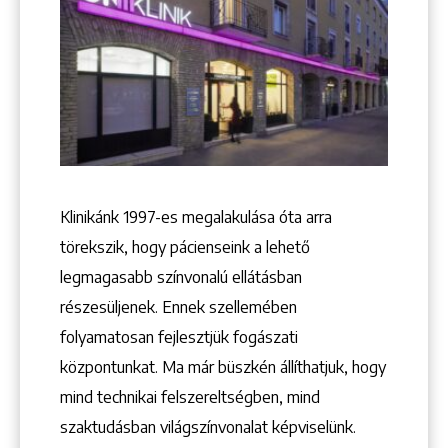
Keresés
Klinikánk 1997-­es megalakulása óta arra
törekszik, hogy pácienseink a lehető
legmagasabb színvonalú ellátásban
részesüljenek. Ennek szellemében
+36 1 222 9150
+36 1 222 7250
folyamatosan fejlesztjük fogászati
1148 Budapest, Örs vezér tere 2.
központunkat. Ma már büszkén állíthatjuk, hogy
mind technikai felszereltségben, mind
szaktudásban világszínvonalat képviselünk.