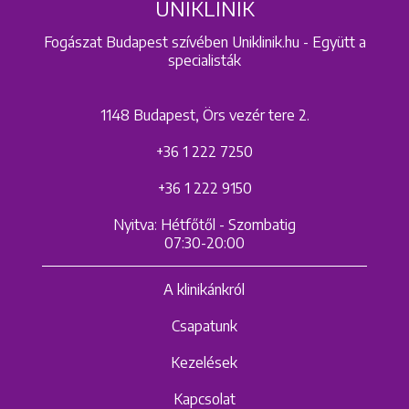
UNIKLINIK
Fogászat Budapest szívében Uniklinik.hu - Együtt a
specialisták
1148 Budapest, Örs vezér tere 2.
+36 1 222 7250
+36 1 222 9150
Nyitva: Hétfőtől - Szombatig
07:30-20:00
A klinikánkról
Csapatunk
Kezelések
Kapcsolat