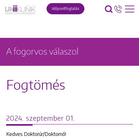
Időpontfoglalás
A fogorvos válaszol
Fogtömés
2024. szeptember 01.
Kedves Doktorúr/Doktornő!