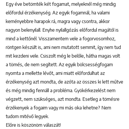
Egy éve betömték két fogamat, melyeknél még mindig
előfordul érzékenység. Az egyik fogamnál, ha valami
keményebbre harapok rá, magra vagy csontra, akkor
nagyon belenyilall. Enyhe nyilallgózás előfordul magától is
mind a kettőnél. Visszamentem vele a fogorvosomhoz,
röntgen készült is, ami nem mutatott semmit, így nem tud
mit kezdeni vele. Csiszolt még le belőle, hátha magas volt
a tömés, de nem segített. Az egyik bölcsességfogam
nyomta a mellette lévőt, ami miatt előfordulhat az
érzékenység azt mondta, de azóta az összes ki lett műtve
és még mindig fennáll a probléma. Gyökérkezelést nem
végzett, nem szükséges, azt mondta. Esetleg a tömésre
érzékenyek a fogaim vagy mi más oka lehetne? Nem
tudom mitévő legyek.
Előre is köszönöm válaszát!