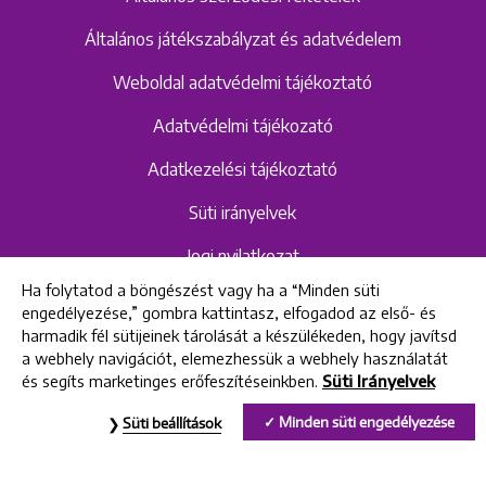
Általános játékszabályzat és adatvédelem
Weboldal adatvédelmi tájékoztató
Adatvédelmi tájékozató
Adatkezelési tájékoztató
Süti irányelvek
Jogi nyilatkozat
Ha folytatod a böngészést vagy ha a “Minden süti
Hangrögzítéshez kapcsolódó adatvédelmi
engedélyezése,” gombra kattintasz, elfogadod az első- és
szabályzat és tájékoztató
harmadik fél sütijeinek tárolását a készülékeden, hogy javítsd
a webhely navigációt, elemezhessük a webhely használatát
és segíts marketinges erőfeszítéseinkben.
Süti Irányelvek
All rights reserved © 2022 Uniklinik Dental and Implant Center
Minden süti engedélyezése
Süti beállítások
Uniklinik Fogászati és Implantációs Központ