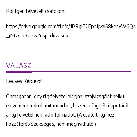
Röntgen felvételt csatolom:
https://drive.google.com/file/d/1PRgiF2Epbfjvai68keayWGQ4
_jNNx-m/view?usp=drivesdk
VÁLASZ
Kedves Kérdező!
Önmagában, egy rtg felvétel alapján, szájvizsgálat nélkül
eleve nem tudunk mit mondani, hiszen a fogbél állapotáról
a rtg felvétel nem ad információt. (A csatolt rtg-hez
hozzáférés szükséges, nem megnyitható.)