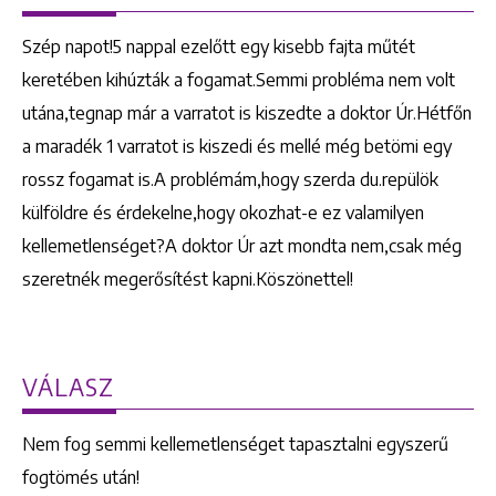
Szép napot!5 nappal ezelőtt egy kisebb fajta műtét
keretében kihúzták a fogamat.Semmi probléma nem volt
utána,tegnap már a varratot is kiszedte a doktor Úr.Hétfőn
a maradék 1 varratot is kiszedi és mellé még betömi egy
rossz fogamat is.A problémám,hogy szerda du.repülök
külföldre és érdekelne,hogy okozhat-e ez valamilyen
kellemetlenséget?A doktor Úr azt mondta nem,csak még
szeretnék megerősítést kapni.Köszönettel!
VÁLASZ
Nem fog semmi kellemetlenséget tapasztalni egyszerű
fogtömés után!