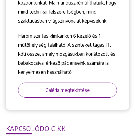
központunkat. Ma már büszkén állíthatjuk, hogy
mind technikai felszereltségben, mind
szaktudásban világszínvonalat képviselünk.
Három szintes klinikánkon 6 kezelő ­és 1
+36 1 222 9150
műtőhelyiség található. A szinteket tágas lift
+36 1 222 7250
köti össze, amely mozgásukban korlátozott és
1148 Budapest, Örs vezér tere 2.
babakocsival érkező pácienseink számára is
kényelmesen használható!
Galéria megtekintése
KAPCSOLÓDÓ CIKK