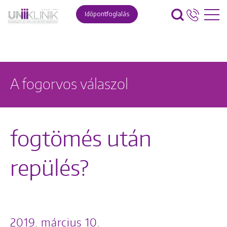
Időpontfoglalás
A fogorvos válaszol
fogtömés után
repülés?
2019. március 10.