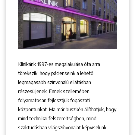
+36 1 222 9150
+36 1 222 7250
1148 Budapest, Örs vezér tere 2.
Klinikánk 1997-­es megalakulása óta arra
törekszik, hogy pácienseink a lehető
legmagasabb színvonalú ellátásban
részesüljenek. Ennek szellemében
folyamatosan fejlesztjük fogászati
központunkat. Ma már büszkén állíthatjuk, hogy
mind technikai felszereltségben, mind
szaktudásban világszínvonalat képviselünk.