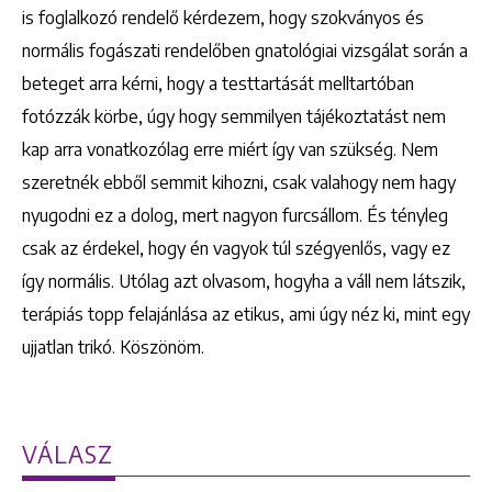
is foglalkozó rendelő kérdezem, hogy szokványos és
normális fogászati rendelőben gnatológiai vizsgálat során a
beteget arra kérni, hogy a testtartását melltartóban
fotózzák körbe, úgy hogy semmilyen tájékoztatást nem
kap arra vonatkozólag erre miért így van szükség. Nem
szeretnék ebből semmit kihozni, csak valahogy nem hagy
nyugodni ez a dolog, mert nagyon furcsállom. És tényleg
csak az érdekel, hogy én vagyok túl szégyenlős, vagy ez
így normális. Utólag azt olvasom, hogyha a váll nem látszik,
terápiás topp felajánlása az etikus, ami úgy néz ki, mint egy
ujjatlan trikó. Köszönöm.
VÁLASZ