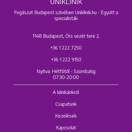
UNIKLINIK
Fogászat Budapest szívében Uniklinik.hu - Együtt a
specialisták
1148 Budapest, Örs vezér tere 2.
+36 1 222 7250
+36 1 222 9150
Nyitva: Hétfőtől - Szombatig
07:30-20:00
A klinikánkról
Csapatunk
Kezelések
Kapcsolat