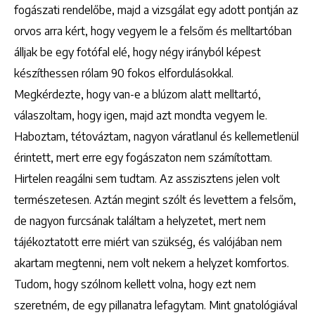
fogászati rendelőbe, majd a vizsgálat egy adott pontján az
orvos arra kért, hogy vegyem le a felsőm és melltartóban
álljak be egy fotófal elé, hogy négy irányból képest
készíthessen rólam 90 fokos elfordulásokkal.
Megkérdezte, hogy van-e a blúzom alatt melltartó,
válaszoltam, hogy igen, majd azt mondta vegyem le.
Haboztam, tétováztam, nagyon váratlanul és kellemetlenül
érintett, mert erre egy fogászaton nem számítottam.
Hirtelen reagálni sem tudtam. Az asszisztens jelen volt
természetesen. Aztán megint szólt és levettem a felsőm,
de nagyon furcsának találtam a helyzetet, mert nem
tájékoztatott erre miért van szükség, és valójában nem
akartam megtenni, nem volt nekem a helyzet komfortos.
Tudom, hogy szólnom kellett volna, hogy ezt nem
szeretném, de egy pillanatra lefagytam. Mint gnatológiával