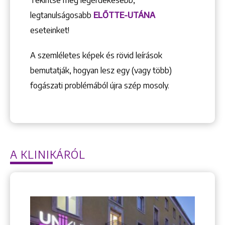
Tekintse meg legérdekesebb,
legtanulságosabb
ELŐTTE-UTÁNA
eseteinket!
A szemléletes képek és rövid leírások
bemutatják, hogyan lesz egy (vagy több)
fogászati problémából újra szép mosoly.
A KLINIKÁRÓL
Keresés