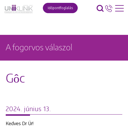
Időpontfoglalás
A fogorvos válaszol
Gôc
2024. június 13.
Kedves Dr Úr!