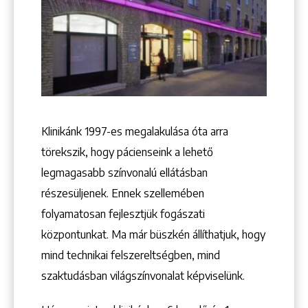
Klinikánk 1997-­es megalakulása óta arra
törekszik, hogy pácienseink a lehető
legmagasabb színvonalú ellátásban
részesüljenek. Ennek szellemében
folyamatosan fejlesztjük fogászati
központunkat. Ma már büszkén állíthatjuk, hogy
mind technikai felszereltségben, mind
szaktudásban világszínvonalat képviselünk.