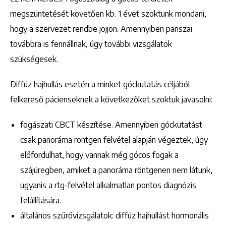
megszüntetését követően kb. 1 évet szoktunk mondani,
hogy a szervezet rendbe jöjjön. Amennyiben panszai
továbbra is fennállnak, úgy további vizsgálatok
szükségesek.
Diffúz hajhullás esetén a minket góckutatás céljából
felkereső pácienseknek a következőket szoktuk javasolni:
fogászati CBCT készítése. Amennyiben góckutatást
csak panoráma röntgen felvétel alapján végeztek, úgy
előfordulhat, hogy vannak még gócos fogak a
szájüregben, amiket a panoráma röntgenen nem látunk,
ugyanis a rtg-felvétel alkalmatlan pontos diagnózis
felállítására.
általános szűrővizsgálatok: diffúz hajhullást hormonális