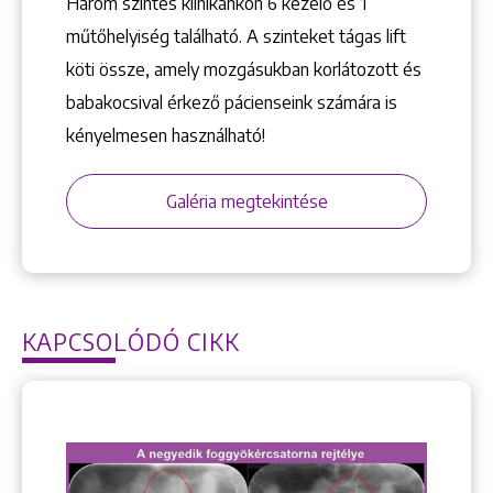
Három szintes klinikánkon 6 kezelő ­és 1
műtőhelyiség található. A szinteket tágas lift
köti össze, amely mozgásukban korlátozott és
babakocsival érkező pácienseink számára is
kényelmesen használható!
Galéria megtekintése
KAPCSOLÓDÓ CIKK