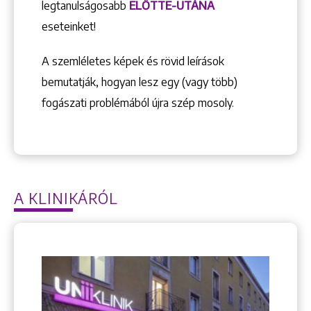
legtanulságosabb
ELŐTTE-UTÁNA
eseteinket!
A szemléletes képek és rövid leírások
bemutatják, hogyan lesz egy (vagy több)
Keresés
fogászati problémából újra szép mosoly.
A KLINIKÁRÓL
+36 1 222 9150
+36 1 222 7250
1148 Budapest, Örs vezér tere 2.