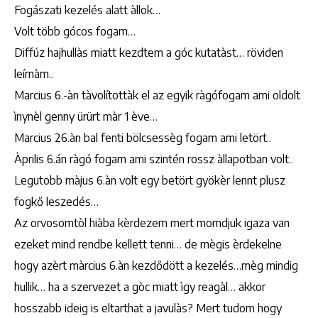
Fogászati kezelés alatt àllok…
Volt több gócos fogam…
Diffúz hajhullàs miatt kezdtem a góc kutatàst… röviden
leírnàm..
Marcius 6.-àn tàvolítottàk el az egyik ràgófogam ami oldolt
ìnynèl genny ürürt màr 1 ève…
Marcius 26.àn bal fenti bölcsessèg fogam ami letört..
Àprilis 6.án ràgó fogam ami szintén rossz àllapotban volt..
Legutobb màjus 6.àn volt egy betört gyökèr lennt plusz
fogkő leszedés…
Az orvosomtòl hiàba kèrdezem mert momdjuk igaza van
ezeket mind rendbe kellett tenni… de mègis èrdekelne
hogy azèrt màrcius 6.àn kezdődött a kezelés…mèg mindig
hullik… ha a szervezet a gòc miatt ìgy reagàl… akkor
hosszabb ideig is eltarthat a javulàs? Mert tudom hogy