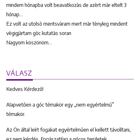
mindem hónapba volt beavatkozàs de azèrt màr eltelt 3
hónap…
Ez volt az utolsò mentsvàram mert màr tènyleg mindent
vègigjàrtam gòc kutatàs soran
Nagyom köszönöm…
VÁLASZ
Kedves Kérdező!
Alapvetően a góc témakör egy „nem egyértelmű”
témakör.
Az Ön által leírt fogakat egyértelműen el kellett távolítani,
ez nem kérdés. Fogászatilag a gócos területek