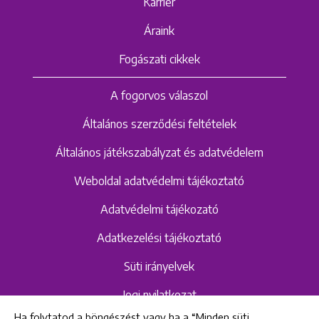
Karrier
Áraink
Fogászati cikkek
A fogorvos válaszol
Általános szerződési feltételek
Általános játékszabályzat és adatvédelem
Weboldal adatvédelmi tájékoztató
Adatvédelmi tájékozató
Adatkezelési tájékoztató
Süti irányelvek
Jogi nyilatkozat
Ha folytatod a böngészést vagy ha a “Minden süti