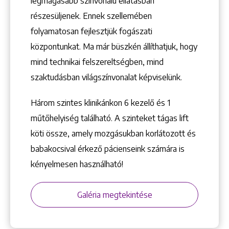
legmagasabb színvonalú ellátásban
Keresés
részesüljenek. Ennek szellemében
folyamatosan fejlesztjük fogászati
központunkat. Ma már büszkén állíthatjuk, hogy
mind technikai felszereltségben, mind
szaktudásban világszínvonalat képviselünk.
+36 1 222 9150
+36 1 222 7250
Három szintes klinikánkon 6 kezelő ­és 1
1148 Budapest, Örs vezér tere 2.
műtőhelyiség található. A szinteket tágas lift
köti össze, amely mozgásukban korlátozott és
babakocsival érkező pácienseink számára is
kényelmesen használható!
Galéria megtekintése