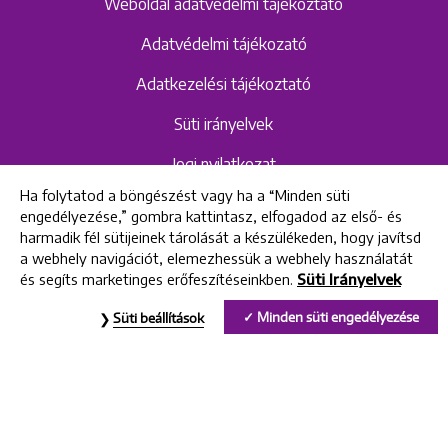
Weboldal adatvédelmi tájékoztató
Adatvédelmi tájékozató
Adatkezelési tájékoztató
Süti irányelvek
Jogi nyilatkozat
Ha folytatod a böngészést vagy ha a “Minden süti
Hangrögzítéshez kapcsolódó adatvédelmi
engedélyezése,” gombra kattintasz, elfogadod az első- és
szabályzat és tájékoztató
harmadik fél sütijeinek tárolását a készülékeden, hogy javítsd
a webhely navigációt, elemezhessük a webhely használatát
és segíts marketinges erőfeszítéseinkben.
Süti Irányelvek
All rights reserved © 2022 Uniklinik Dental and Implant Center
Minden süti engedélyezése
Süti beállítások
Uniklinik Fogászati és Implantációs Központ