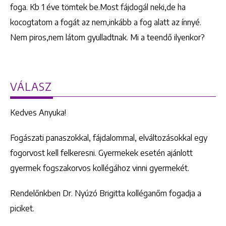
foga. Kb 1 éve tömtek be.Most fájdogál neki,de ha
kocogtatom a fogát az nem,inkább a fog alatt az ínnyé.
Nem piros,nem látom gyulladtnak. Mi a teendő ilyenkor?
VÁLASZ
Kedves Anyuka!
Fogászati panaszokkal, fájdalommal, elváltozásokkal egy
fogorvost kell felkeresni. Gyermekek esetén ajánlott
gyermek fogszakorvos kollégához vinni gyermekét.
Rendelőnkben Dr. Nyúzó Brigitta kolléganőm fogadja a
piciket.