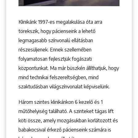
Klinikánk 1997-­es megalakulása óta arra
Keresés
törekszik, hogy pácienseink a lehető
legmagasabb színvonalú ellátásban
részesüljenek. Ennek szellemében
folyamatosan fejlesztjük fogászati
központunkat. Ma már büszkén állíthatjuk, hogy
+36 1 222 9150
mind technikai felszereltségben, mind
+36 1 222 7250
szaktudásban világszínvonalat képviselünk.
1148 Budapest, Örs vezér tere 2.
Három szintes klinikánkon 6 kezelő ­és 1
műtőhelyiség található. A szinteket tágas lift
köti össze, amely mozgásukban korlátozott és
babakocsival érkező pácienseink számára is