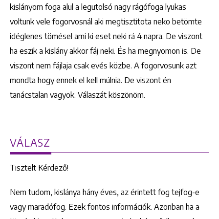
kislányom foga alul a legutolsó nagy rágófoga lyukas
voltunk vele fogorvosnál aki megtisztitota neko betömte
idéglenes tömésel ami ki eset neki rá 4 napra. De viszont
ha eszik a kislány akkor fáj neki. És ha megnyomon is. De
viszont nem fájlaja csak evés közbe. A fogorvosunk azt
mondta hogy ennek el kell múlnia. De viszont én
tanácstalan vagyok. Válaszát köszönöm.
VÁLASZ
Tisztelt Kérdező!
Nem tudom, kislánya hány éves, az érintett fog tejfog-e
vagy maradófog. Ezek fontos információk. Azonban ha a