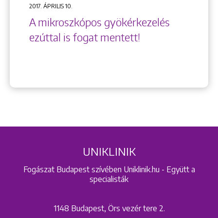
2017. ÁPRILIS 10.
A mikroszkópos gyökérkezelés
ezúttal is fogat mentett!
UNIKLINIK
Fogászat Budapest szívében Uniklinik.hu - Együtt a
specialisták
1148 Budapest, Örs vezér tere 2.