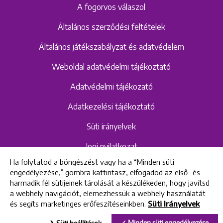
A fogorvos válaszol
Általános szerződési feltételek
Általános játékszabályzat és adatvédelem
Weboldal adatvédelmi tájékoztató
Adatvédelmi tájékozató
Adatkezelési tájékoztató
Süti irányelvek
Jogi nyilatkozat
Ha folytatod a böngészést vagy ha a “Minden süti
Hangrögzítéshez kapcsolódó adatvédelmi
engedélyezése,” gombra kattintasz, elfogadod az első- és
szabályzat és tájékoztató
harmadik fél sütijeinek tárolását a készülékeden, hogy javítsd
a webhely navigációt, elemezhessük a webhely használatát
és segíts marketinges erőfeszítéseinkben.
Süti Irányelvek
All rights reserved © 2022 Uniklinik Dental and Implant Center
Minden süti engedélyezése