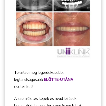
Tekintse meg legérdekesebb,
legtanulságosabb
ELŐTTE-UTÁNA
eseteinket!
A szemléletes képek és rövid leírások
bemutatják, hogyan lesz egy (vagy több)