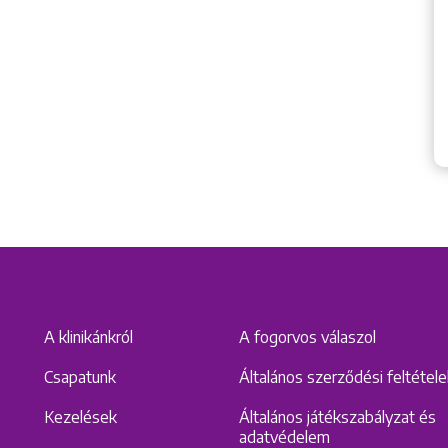
A klinikánkról
A fogorvos válaszol
Csapatunk
Általános szerződési feltétel
Kezelések
Általános játékszabályzat és
adatvédelem