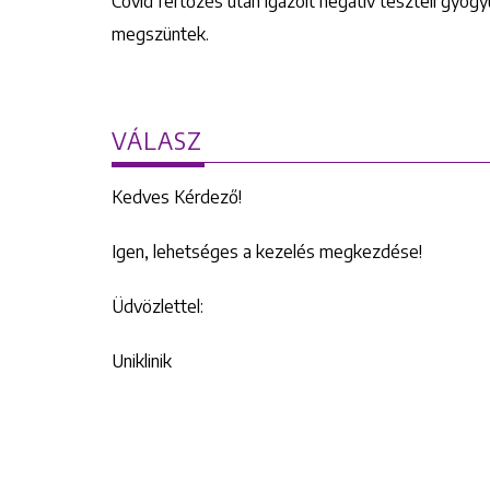
Covid fertőzés utan igazolt negatív teszteli gyóg
megszüntek.
VÁLASZ
Kedves Kérdező!
Igen, lehetséges a kezelés megkezdése!
Üdvözlettel:
Uniklinik