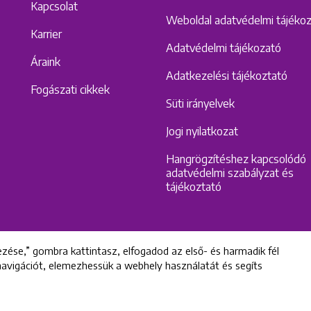
Kapcsolat
Weboldal adatvédelmi tájéko
Karrier
Adatvédelmi tájékozató
Áraink
Adatkezelési tájékoztató
Fogászati cikkek
Süti irányelvek
Jogi nyilatkozat
Hangrögzítéshez kapcsolódó
adatvédelmi szabályzat és
tájékoztató
zése,” gombra kattintasz, elfogadod az első- és harmadik fél
 navigációt, elemezhessük a webhely használatát és segíts
All rights reserved © 2022 Uniklinik Dental and Implant Center
Uniklinik Fogászati és Implantációs Központ