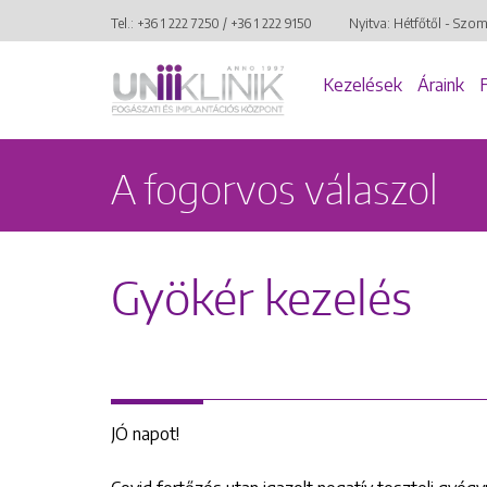
Tel.:
+36 1 222 7250
/
+36 1 222 9150
Nyitva: Hétfőtől - Szo
Kezelések
Áraink
A fogorvos válaszol
Gyökér kezelés
JÓ napot!