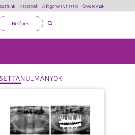
apatunk
Kapcsolat
A fogorvos válaszol
Orvosoknak
Belépés
ESETTANULMÁNYOK