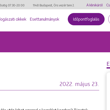
A klinikáról
Cs
mbatig
07:30-20:00
1148 Budapest, Örs vezér tere 2.
Fogászati cikkek
Esettanulmányok
Időpontfoglalás
2022. május 23.