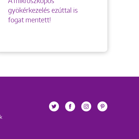
A mikroszkópos
gyökérkezelés ezúttal is
fogat mentett!
ek