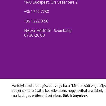
1148 Budapest, Örs vezér tere 2.
+36 1 222 7250
+36 1 222 9150
Nyitva: Hétfőtől - Szombatig
07:30-20:00
Ha folytatod a böngészést vagy ha a “Minden süti engedélye
sütijeinek tárolását a készülékeden, hogy javítsd a webhely
marketinges erőfeszítéseinkben.
Süti Irányelvek