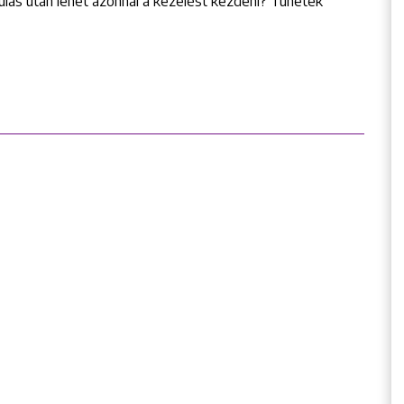
yulás után lehet azonnal a kezelést kezdeni? Tünetek