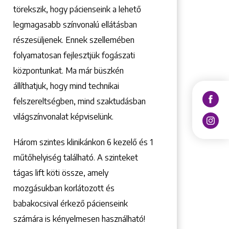
törekszik, hogy pácienseink a lehető
legmagasabb színvonalú ellátásban
részesüljenek. Ennek szellemében
folyamatosan fejlesztjük fogászati
központunkat. Ma már büszkén
állíthatjuk, hogy mind technikai
felszereltségben, mind szaktudásban
világszínvonalat képviselünk.
Három szintes klinikánkon 6 kezelő ­és 1
műtőhelyiség található. A szinteket
tágas lift köti össze, amely
mozgásukban korlátozott és
babakocsival érkező pácienseink
számára is kényelmesen használható!