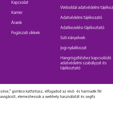
Kapcsolat
Weboldal adatvédelmi tájéko
Karrier
Adatvédelmi tájékozató
Áraink
Adatkezelési tájékoztató
Fogászati cikkek
Süti irányelvek
Jogi nyilatkozat
Hangrögzítéshez kapcsolódó
adatvédelmi szabályzat és
tájékoztató
zése,” gombra kattintasz, elfogadod az első- és harmadik fél
 navigációt, elemezhessük a webhely használatát és segíts
All rights reserved © 2022 Uniklinik Dental and Implant Center
Uniklinik Fogászati és Implantációs Központ