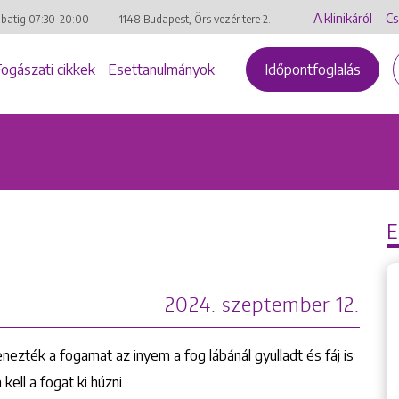
A klinikáról
Cs
mbatig
07:30-20:00
1148 Budapest, Örs vezér tere 2.
Fogászati cikkek
Esettanulmányok
Időpontfoglalás
2024. szeptember 12.
zték a fogamat az inyem a fog lábánál gyulladt és fáj is
ell a fogat ki húzni