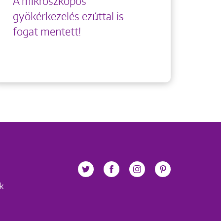
A mikroszkópos
gyökérkezelés ezúttal is
fogat mentett!
ek