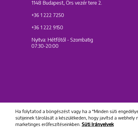
1148 Budapest, Örs vezér tere 2.
+36 1 222 7250
+36 1 222 9150
Nyitva: Hétfőtől - Szombatig
07:30-20:00
Ha folytatod a böngészést vagy ha a “Minden süti engedélye
sütijeinek tárolását a készülékeden, hogy javítsd a webhely
marketinges erőfeszítéseinkben.
Süti Irányelvek