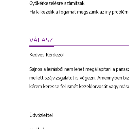
Gyökérkezelésre szàmitsak.
Ha ki kezelik a fogamat megszünik az íny problé
VÁLASZ
Kedves Kérdező!
Sajnos a leírásból nem lehet megállapítani a pan
mellett szájvizsgálatot is végezni. Amennyiben bi
kérem keresse fel ismét kezelőorvosát vagy máso
Üdvözlettel