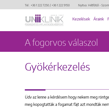
Tel.:
+36 1 222 7250
/
+36 1 222 9150
Nyitva: Hétfőtől - Szo
Kezelések
Áraink
A fogorvos válaszol
Gyökérkezelés
Üdv az lenne a kérdésem hogy nekem meg röntgene
meg kopogtattàk a fogamat fàjt azt mondtàk nem k