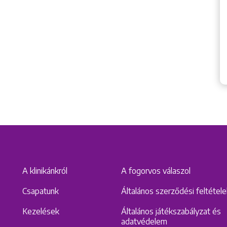
A klinikánkról
A fogorvos válaszol
Csapatunk
Általános szerződési feltétel
Kezelések
Általános játékszabályzat és
adatvédelem