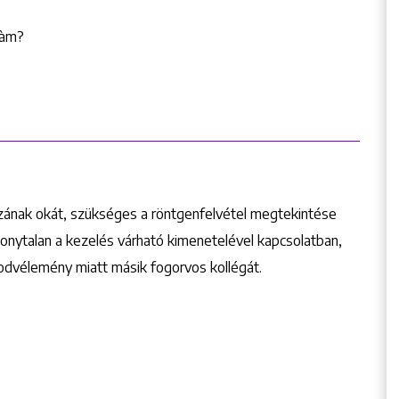
màm?
aszának okát, szükséges a röntgenfelvétel megtekintése
zonytalan a kezelés várható kimenetelével kapcsolatban,
dvélemény miatt másik fogorvos kollégát.