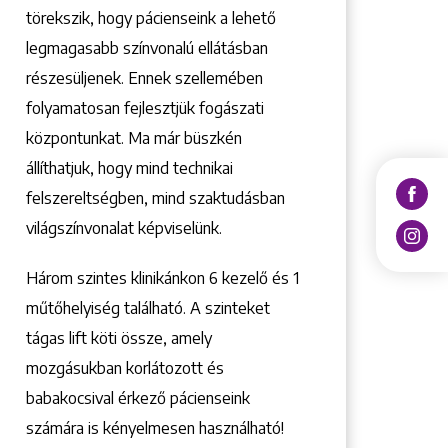
törekszik, hogy pácienseink a lehető
legmagasabb színvonalú ellátásban
részesüljenek. Ennek szellemében
folyamatosan fejlesztjük fogászati
központunkat. Ma már büszkén
állíthatjuk, hogy mind technikai
felszereltségben, mind szaktudásban
világszínvonalat képviselünk.
Három szintes klinikánkon 6 kezelő ­és 1
műtőhelyiség található. A szinteket
tágas lift köti össze, amely
mozgásukban korlátozott és
babakocsival érkező pácienseink
számára is kényelmesen használható!