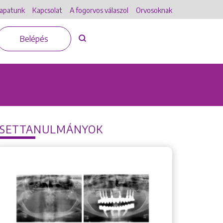
apatunk
Kapcsolat
A fogorvos válaszol
Orvosoknak
Belépés
ESETTANULMÁNYOK