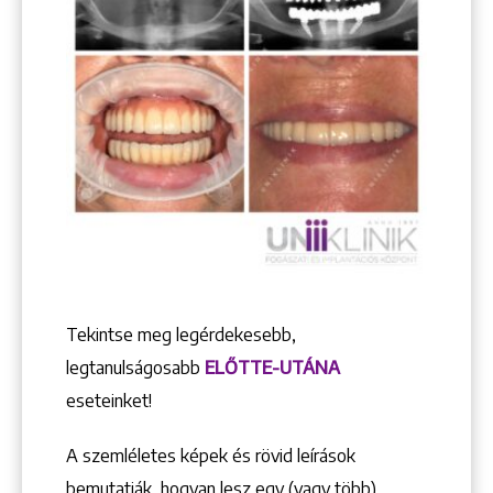
Tekintse meg legérdekesebb,
legtanulságosabb
ELŐTTE-UTÁNA
eseteinket!
A szemléletes képek és rövid leírások
bemutatják, hogyan lesz egy (vagy több)