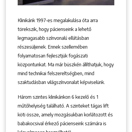
Klinikánk 1997-­es megalakulása óta arra
Keresés
törekszik, hogy pácienseink a lehető
legmagasabb színvonalú ellátásban
részesüljenek. Ennek szellemében
folyamatosan fejlesztjük fogászati
központunkat. Ma már büszkén állíthatjuk, hogy
+36 1 222 9150
mind technikai felszereltségben, mind
+36 1 222 7250
szaktudásban világszínvonalat képviselünk.
1148 Budapest, Örs vezér tere 2.
Három szintes klinikánkon 6 kezelő ­és 1
műtőhelyiség található. A szinteket tágas lift
köti össze, amely mozgásukban korlátozott és
babakocsival érkező pácienseink számára is