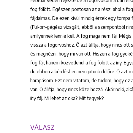
Február végén fejezte be a fogorvosom a bal fels
fog fölött. Egészen pontosan az a rész, ahol a fog
fájdalmas. De ezen kívül mindig érzek egy tompa fáj
(Fül-orr-gégész vizsgált, ebből a szempontból ninc
amilyennek lennie kell. A fog maga nem fáj. Mégi
vissza a fogorvoshoz. Ő azt állítja, hogy nincs ott
és megnézni, hogy mi van ott. Hiszen a fog gyöké
fog fáj, hanem közvetlenül a fog fölött az íny. E
de ebben a kérdésben nem jutunk dűlőre. Ő azt mo
harapásom. Ezt nem vitatom, de tudom, hogy ez a
van. Ő állítja, hogy nincs köze hozzá. Akár neki, a
íny fáj. Mi lehet az oka? Mit tegyek?
VÁLASZ