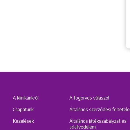
A klinikánkról
A fogorvos válaszol
Csapatunk
Általános szerződési feltétel
Kezelések
Általános játékszabályzat és
adatvédelem