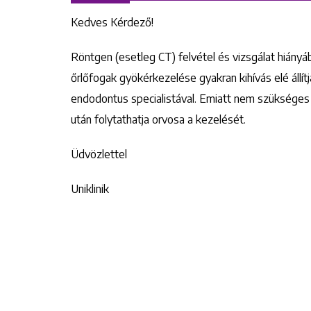
Kedves Kérdező!
Röntgen (esetleg CT) felvétel és vizsgálat hiányába
őrlőfogak gyökérkezelése gyakran kihívás elé állí
endodontus specialistával. Emiatt nem szükséges 
után folytathatja orvosa a kezelését.
Üdvözlettel
Uniklinik