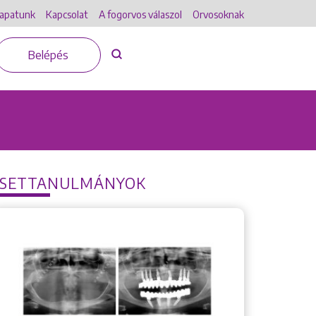
apatunk
Kapcsolat
A fogorvos válaszol
Orvosoknak
Belépés
ESETTANULMÁNYOK