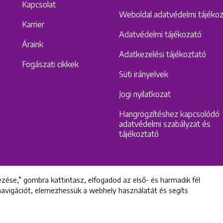
Kapcsolat
Weboldal adatvédelmi tájéko
Karrier
Adatvédelmi tájékozató
Áraink
Adatkezelési tájékoztató
Fogászati cikkek
Süti irányelvek
Jogi nyilatkozat
Hangrögzítéshez kapcsolódó
adatvédelmi szabályzat és
tájékoztató
zése,” gombra kattintasz, elfogadod az első- és harmadik fél
 navigációt, elemezhessük a webhely használatát és segíts
All rights reserved © 2022 Uniklinik Dental and Implant Center
Uniklinik Fogászati és Implantációs Központ