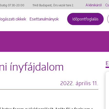
A klinikáról
Cs
mbatig
07:30-20:00
1148 Budapest, Örs vezér tere 2.
Fogászati cikkek
Esettanulmányok
Időpontfoglalás
ni ínyfájdalom
2022. április 11.