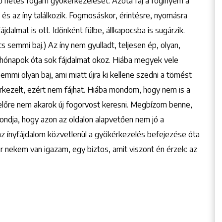
ő hetes fogam gyökérkezelését. Azóta fáj a fogínyem a
 és az íny találkozik. Fogmosáskor, érintésre, nyomásra
dalmat is ott. Időnként fülbe, állkapocsba is sugárzik.
s semmi baj.) Az íny nem gyulladt, teljesen ép, olyan,
s hónapok óta sok fájdalmat okoz. Hiába megyek vele
 semmi olyan baj, ami miatt újra ki kellene szedni a tömést
rkezelt, ezért nem fájhat. Hiába mondom, hogy nem is a
gyelőre nem akarok új fogorvost keresni. Megbízom benne,
ndja, hogy azon az oldalon alapvetően nem jó a
z ínyfájdalom közvetlenül a gyökérkezelés befejezése óta
kár nekem van igazam, egy biztos, amit viszont én érzek: az