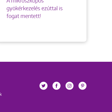
A mikroszkópos
gyökérkezelés ezúttal is
fogat mentett!
ek