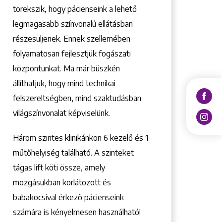
törekszik, hogy pácienseink a lehető
legmagasabb színvonalú ellátásban
részesüljenek. Ennek szellemében
folyamatosan fejlesztjük fogászati
központunkat. Ma már büszkén
állíthatjuk, hogy mind technikai
felszereltségben, mind szaktudásban
világszínvonalat képviselünk.
Három szintes klinikánkon 6 kezelő ­és 1
műtőhelyiség található. A szinteket
tágas lift köti össze, amely
mozgásukban korlátozott és
babakocsival érkező pácienseink
számára is kényelmesen használható!