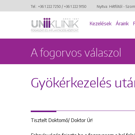
Tel.:
+36 1 222 7250
/
+36 1 222 9150
Nyitva: Hétfőtől - Szo
Kezelések
Áraink
A fogorvos válaszol
Gyökérkezelés utá
Tisztelt Doktornő/ Doktor Úr!