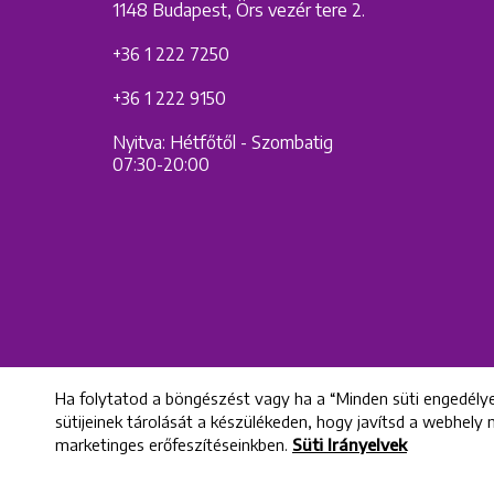
1148 Budapest, Örs vezér tere 2.
+36 1 222 7250
+36 1 222 9150
Nyitva: Hétfőtől - Szombatig
07:30-20:00
Ha folytatod a böngészést vagy ha a “Minden süti engedélye
sütijeinek tárolását a készülékeden, hogy javítsd a webhely
marketinges erőfeszítéseinkben.
Süti Irányelvek