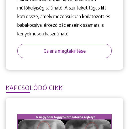
műtőhelyiség található. A szinteket tágas lift
köti össze, amely mozgásukban korlátozott és
babakocsival érkező pácienseink számára is
kényelmesen használható!
Galéria megtekintése
KAPCSOLÓDÓ CIKK