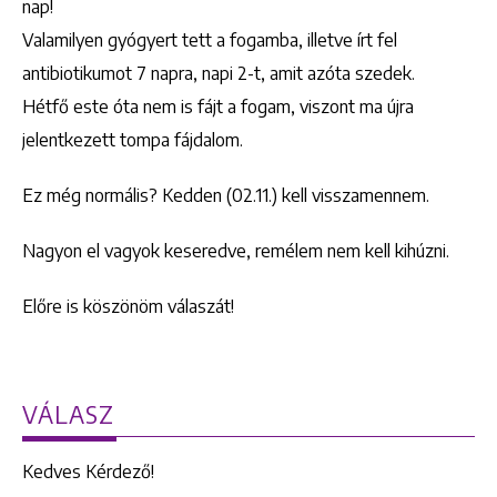
nap!
Valamilyen gyógyert tett a fogamba, illetve írt fel
antibiotikumot 7 napra, napi 2-t, amit azóta szedek.
Hétfő este óta nem is fájt a fogam, viszont ma újra
jelentkezett tompa fájdalom.
Ez még normális? Kedden (02.11.) kell visszamennem.
Nagyon el vagyok keseredve, remélem nem kell kihúzni.
Előre is köszönöm válaszát!
VÁLASZ
Kedves Kérdező!