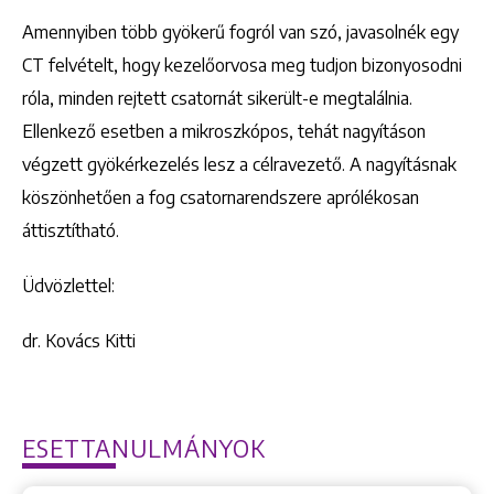
Amennyiben több gyökerű fogról van szó, javasolnék egy
CT felvételt, hogy kezelőorvosa meg tudjon bizonyosodni
róla, minden rejtett csatornát sikerült-e megtalálnia.
Ellenkező esetben a mikroszkópos, tehát nagyításon
végzett gyökérkezelés lesz a célravezető. A nagyításnak
köszönhetően a fog csatornarendszere aprólékosan
áttisztítható.
Üdvözlettel:
dr. Kovács Kitti
ESETTANULMÁNYOK