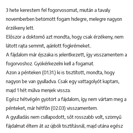
3 hete kerestem fel fogorvosomat, miután a tavaly
novemberben betömött fogam hidegre, melegre nagyon
érzékeny lett.
Először a doktornő azt mondta, hogy csak érzékeny, nem
látott rajta semmit, ajánlott fogkrémeket..
A fájdalom már éjszaka is jelentkezett, így visszamentem a
fogorvoshoz. Gyökérkezelni kell a fogamat.
Azon a pénteken (01.31.) ki is tisztított, mondta, hogy
nagyon be van gyulladva. Csak egy vattagolyót kaptam,
majd 1 hét múlva menjek vissza.
Egész hétvégén gyötört a fájdalom, így nem vártam meg a
pénteket, már hétfőn (02.03) visszamentem.
A gyulladás nem csillapodott, sőt rosszabb volt, szörnyű
fájdalmat éltem át az újbóli tisztításnál, majd utána egész