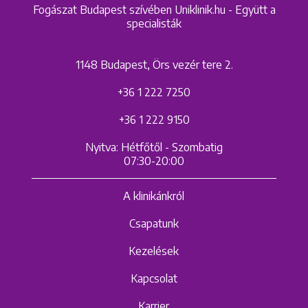
Fogászat Budapest szívében Uniklinik.hu - Együtt a
specialisták
1148 Budapest, Örs vezér tere 2.
+36 1 222 7250
+36 1 222 9150
Nyitva: Hétfőtől - Szombatig
07:30-20:00
A klinikánkról
Csapatunk
Kezelések
Kapcsolat
Karrier