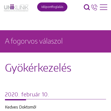
Időpontfoglalás
A fogorvos válaszol
Gyökérkezelés
2020. február 10.
Kedves Doktornő!