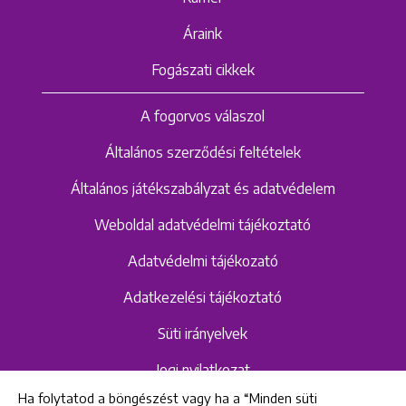
Áraink
Fogászati cikkek
A fogorvos válaszol
Általános szerződési feltételek
Általános játékszabályzat és adatvédelem
Weboldal adatvédelmi tájékoztató
Adatvédelmi tájékozató
Adatkezelési tájékoztató
Süti irányelvek
Jogi nyilatkozat
Ha folytatod a böngészést vagy ha a “Minden süti
Hangrögzítéshez kapcsolódó adatvédelmi