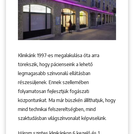
Klinikánk 1997-­es megalakulása óta arra
törekszik, hogy pácienseink a lehető
legmagasabb színvonalú ellátásban
részesüljenek. Ennek szellemében
folyamatosan fejlesztjük fogászati
központunkat. Ma már büszkén állíthatjuk, hogy
mind technikai felszereltségben, mind
szaktudásban világszínvonalat képviselünk.
Három szintes klinikánkon 6 kezelő ­és 1