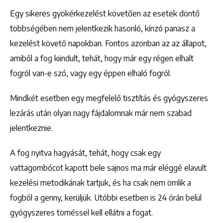
Egy sikeres gyökérkezelést követően az esetek döntő
többségében nem jelentkezik hasonló, kínzó panasz a
kezelést követő napokban. Fontos azonban az az állapot,
amiből a fog kiindult, tehát, hogy már egy régen elhalt
fogról van-e szó, vagy egy éppen elhaló fogról.
Mindkét esetben egy megfelelő tisztítás és gyógyszeres
lezárás után olyan nagy fájdalomnak már nem szabad
jelentkeznie.
A fog nyitva hagyását, tehát, hogy csak egy
vattagombócot kapott bele sajnos ma már eléggé elavult
kezelési metodikának tartjuk, és ha csak nem ömlik a
fogból a genny, kerüljük. Utóbbi esetben is 24 órán belül
gyógyszeres töméssel kell ellátni a fogat.