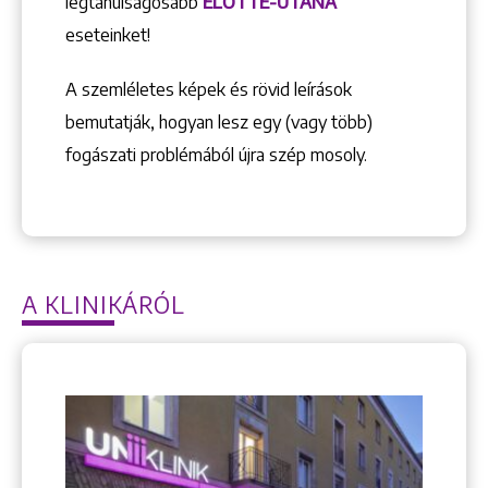
legtanulságosabb
ELŐTTE-UTÁNA
eseteinket!
A szemléletes képek és rövid leírások
bemutatják, hogyan lesz egy (vagy több)
Keresés
fogászati problémából újra szép mosoly.
A KLINIKÁRÓL
+36 1 222 9150
+36 1 222 7250
1148 Budapest, Örs vezér tere 2.