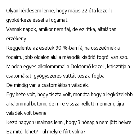
Olyan kérdésem lenne, hogy május 22 óta kezelik
gyökérkezeléssel a fogamat.
Vannak napok, amikor nem fáj, de ez ritka, általában
érzékeny.
Reggelente az esetek 90 %-ban fáj ha összeérnek a
fogaim. Jobb oldalon alul a második kisörlő fogról van szó.
Minden egyes alkalommmal a Doktornő kezeli, kitisztítja a
csatornákat, gyógyszeres vattát tesz a fogba.
De mindig van a csatornákban váladék.
Egy hete volt, hogy tiszta volt, mondta hogy a legközelebb
alkalommal betömi, de mire vissza kellett mennem, újra
váladék volt benne.
Kezd nagyon unalmas lenni, hogy 3 hónapja nem jött helyre.
Ez mitől lehet? Túl mélyre fúrt volna?