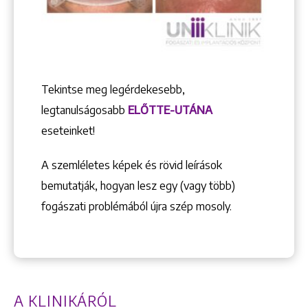
Tekintse meg legérdekesebb,
legtanulságosabb
ELŐTTE-UTÁNA
eseteinket!
A szemléletes képek és rövid leírások
bemutatják, hogyan lesz egy (vagy több)
fogászati problémából újra szép mosoly.
A KLINIKÁRÓL
Keresés