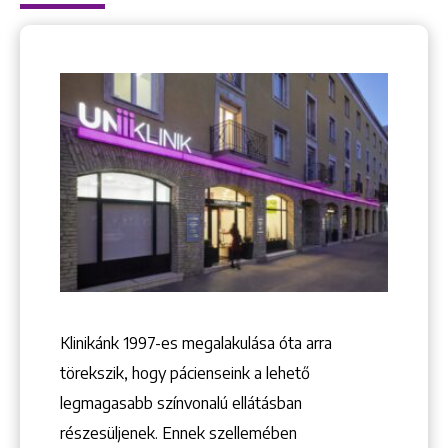
+36 1 222 9150
+36 1 222 7250
1148 Budapest, Örs vezér tere 2.
Klinikánk 1997-­es megalakulása óta arra
törekszik, hogy pácienseink a lehető
legmagasabb színvonalú ellátásban
részesüljenek. Ennek szellemében