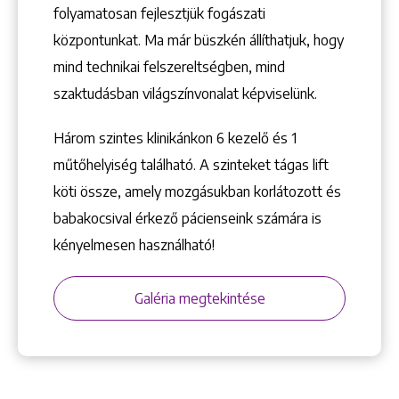
folyamatosan fejlesztjük fogászati
központunkat. Ma már büszkén állíthatjuk, hogy
mind technikai felszereltségben, mind
szaktudásban világszínvonalat képviselünk.
Három szintes klinikánkon 6 kezelő ­és 1
műtőhelyiség található. A szinteket tágas lift
köti össze, amely mozgásukban korlátozott és
babakocsival érkező pácienseink számára is
kényelmesen használható!
Galéria megtekintése