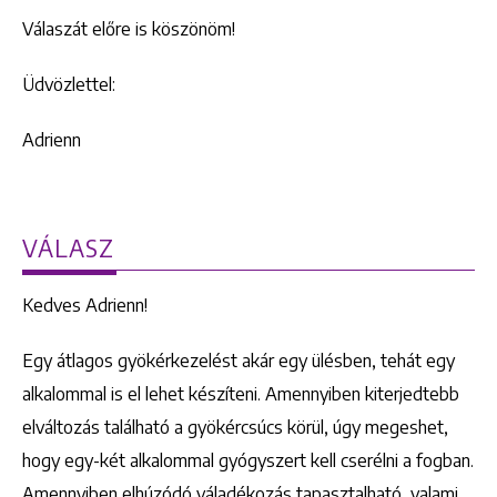
Válaszát előre is köszönöm!
Üdvözlettel:
Adrienn
VÁLASZ
Kedves Adrienn!
Egy átlagos gyökérkezelést akár egy ülésben, tehát egy
alkalommal is el lehet készíteni. Amennyiben kiterjedtebb
elváltozás található a gyökércsúcs körül, úgy megeshet,
hogy egy-két alkalommal gyógyszert kell cserélni a fogban.
Amennyiben elhúzódó váladékozás tapasztalható, valami