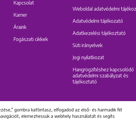
Kapcsolat
Weboldal adatvédelmi tájéko
Karrier
Adatvédelmi tájékozató
Áraink
Adatkezelési tájékoztató
Fogászati cikkek
Süti irányelvek
Jogi nyilatkozat
Hangrögzítéshez kapcsolódó
adatvédelmi szabályzat és
tájékoztató
zése,” gombra kattintasz, elfogadod az első- és harmadik fél
 navigációt, elemezhessük a webhely használatát és segíts
All rights reserved © 2022 Uniklinik Dental and Implant Center
Uniklinik Fogászati és Implantációs Központ