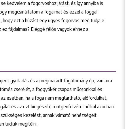
e kedvelem a fogorvoshoz járást, és így annyiba is
gy megcsináltatom a fogaimat és ezzel a foggal
, hogy ezt a húzást egy ügyes fogorvos meg tudja e
sz ez fájdalmas? Eléggé félős vagyok ehhez a
rjedt gyulladás és a megmaradt fogállomány ép, van arra
kértömés cseréjét, a foggyökér csapos műcsonkkal és
n az esetben, ha a foga nem megtartható, előfordulhat,
zsgálat és az ezt kiegészítő röntgenfelvétel nélkül azonban
A szükséges kezelést, annak várható nehézségeit,
n tudjuk megítélni.