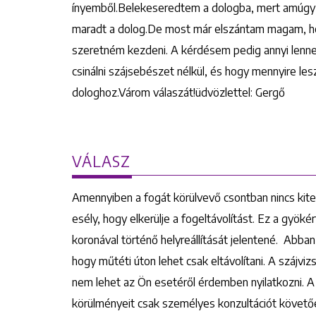
ínyemből.Belekeseredtem a dologba, mert amúgy s
maradt a dolog.De most már elszántam magam, ho
szeretném kezdeni. A kérdésem pedig annyi lenne
csinálni szájsebészet nélkül, és hogy mennyire le
dologhoz.Várom válaszát!üdvözlettel: Gergő
VÁLASZ
Amennyiben a fogát körülvevő csontban nincs kite
esély, hogy elkerülje a fogeltávolítást. Ez a gyö
koronával történő helyreállítását jelentené. Abba
hogy műtéti úton lehet csak eltávolítani. A szájvi
nem lehet az Ön esetéről érdemben nyilatkozni. 
körülményeit csak személyes konzultációt követőe