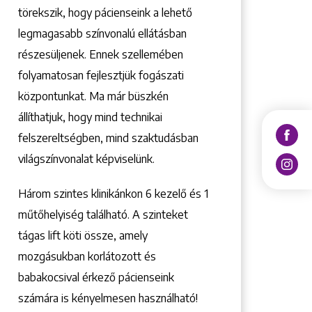
törekszik, hogy pácienseink a lehető
legmagasabb színvonalú ellátásban
részesüljenek. Ennek szellemében
folyamatosan fejlesztjük fogászati
központunkat. Ma már büszkén
állíthatjuk, hogy mind technikai
felszereltségben, mind szaktudásban
világszínvonalat képviselünk.
Három szintes klinikánkon 6 kezelő ­és 1
műtőhelyiség található. A szinteket
tágas lift köti össze, amely
mozgásukban korlátozott és
babakocsival érkező pácienseink
számára is kényelmesen használható!