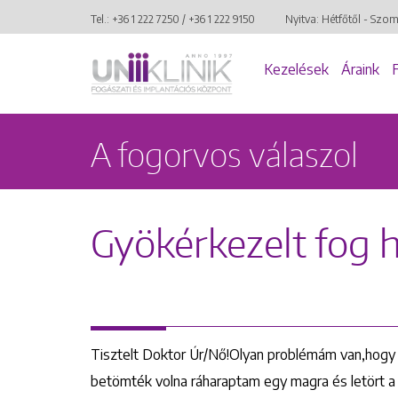
Tel.:
+36 1 222 7250
/
+36 1 222 9150
Nyitva: Hétfőtől - Szo
Kezelések
Áraink
A fogorvos válaszol
Gyökérkezelt fog 
Tisztelt Doktor Úr/Nő!Olyan problémám van,hogy
betömték volna ráharaptam egy magra és letört a