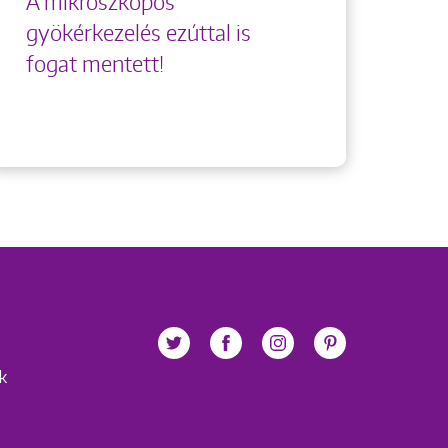
A mikroszkópos
gyökérkezelés ezúttal is
fogat mentett!
ek