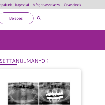
apatunk
Kapcsolat
A fogorvos válaszol
Orvosoknak
Belépés
ESETTANULMÁNYOK