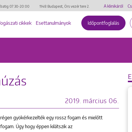
A klinikáról
Cs
mbatig
07:30-20:00
1148 Budapest, Örs vezér tere 2.
Fogászati cikkek
Esettanulmányok
Időpontfoglalás
húzás
2019. március 06.
 régen gyökérkezelték egy rossz fogam és mielőtt
 fogam. Úgy hogy éppen kilátszik az