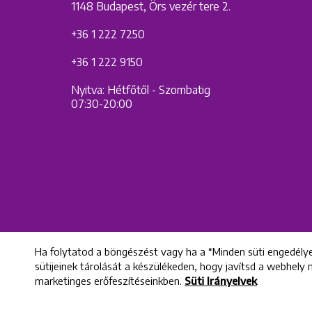
1148 Budapest, Örs vezér tere 2.
+36 1 222 7250
+36 1 222 9150
Nyitva: Hétfőtől - Szombatig
07:30-20:00
Ha folytatod a böngészést vagy ha a “Minden süti engedélye
sütijeinek tárolását a készülékeden, hogy javítsd a webhely
marketinges erőfeszítéseinkben.
Süti Irányelvek