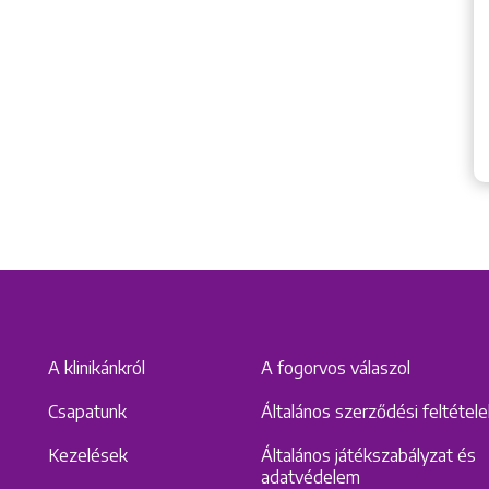
A klinikánkról
A fogorvos válaszol
Csapatunk
Általános szerződési feltétel
Kezelések
Általános játékszabályzat és
adatvédelem