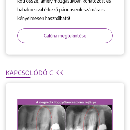
köti össze, amely mozgásukban korlátozott és
babakocsival érkező pácienseink számára is
kényelmesen használható!
Galéria megtekintése
KAPCSOLÓDÓ CIKK