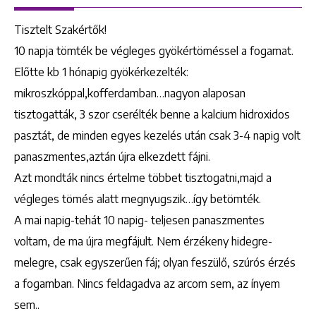
Tisztelt Szakértők!
10 napja tömték be végleges gyökértöméssel a fogamat.
Előtte kb 1 hónapig gyökérkezelték:
mikroszkóppal,kofferdamban…nagyon alaposan
tisztogatták, 3 szor cserélték benne a kalcium hidroxidos
pasztát, de minden egyes kezelés után csak 3-4 napig volt
panaszmentes,aztán újra elkezdett fájni.
Azt mondták nincs értelme többet tisztogatni,majd a
végleges tömés alatt megnyugszik…így betömték.
A mai napig-tehát 10 napig- teljesen panaszmentes
voltam, de ma újra megfájult. Nem érzékeny hidegre-
melegre, csak egyszerűen fáj; olyan feszülő, szúrós érzés
a fogamban. Nincs feldagadva az arcom sem, az ínyem
sem..