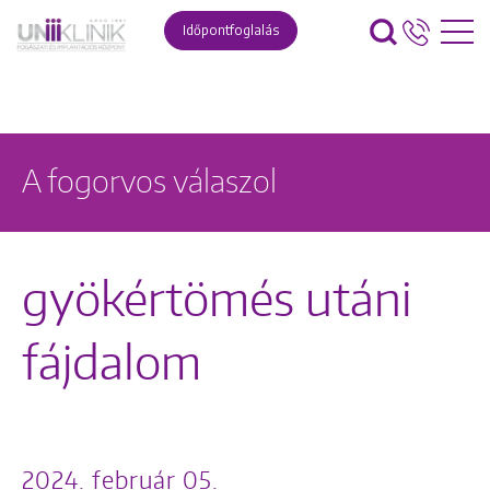
Időpontfoglalás
A fogorvos válaszol
gyökértömés utáni
fájdalom
2024. február 05.