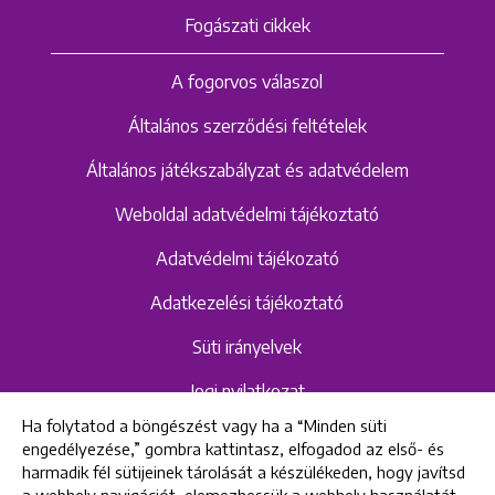
Fogászati cikkek
A fogorvos válaszol
Általános szerződési feltételek
Általános játékszabályzat és adatvédelem
Weboldal adatvédelmi tájékoztató
Adatvédelmi tájékozató
Adatkezelési tájékoztató
Süti irányelvek
Jogi nyilatkozat
Ha folytatod a böngészést vagy ha a “Minden süti
Hangrögzítéshez kapcsolódó adatvédelmi
engedélyezése,” gombra kattintasz, elfogadod az első- és
szabályzat és tájékoztató
harmadik fél sütijeinek tárolását a készülékeden, hogy javítsd