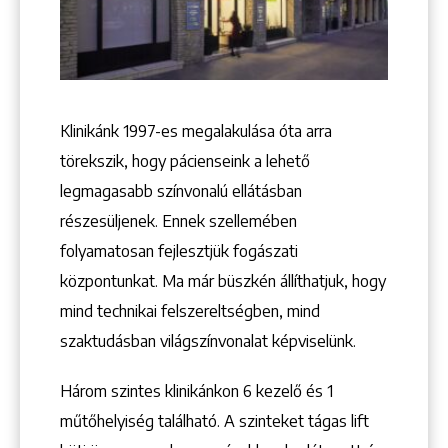
+36 1 222 9150
+36 1 222 7250
1148 Budapest, Örs vezér tere 2.
Klinikánk 1997-­es megalakulása óta arra
törekszik, hogy pácienseink a lehető
legmagasabb színvonalú ellátásban
részesüljenek. Ennek szellemében
folyamatosan fejlesztjük fogászati
központunkat. Ma már büszkén állíthatjuk, hogy
mind technikai felszereltségben, mind
szaktudásban világszínvonalat képviselünk.
Három szintes klinikánkon 6 kezelő ­és 1
műtőhelyiség található. A szinteket tágas lift