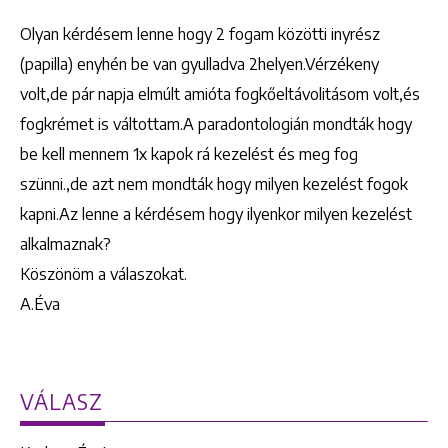
Olyan kérdésem lenne hogy 2 fogam közötti inyrész
(papilla) enyhén be van gyulladva 2helyen.Vérzékeny
volt,de pár napja elmúlt amióta fogkőeltávolitásom volt,és
fogkrémet is váltottam.A paradontologián mondták hogy
be kell mennem 1x kapok rá kezelést és meg fog
szünni.,de azt nem mondták hogy milyen kezelést fogok
kapni.Az lenne a kérdésem hogy ilyenkor milyen kezelést
alkalmaznak?
Köszönöm a válaszokat.
A.Éva
VÁLASZ