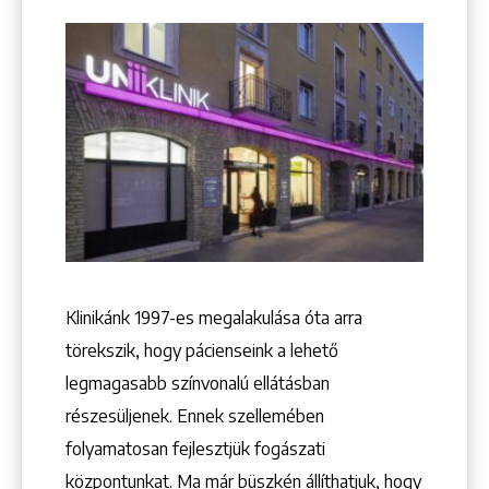
Keresés
Klinikánk 1997-­es megalakulása óta arra
törekszik, hogy pácienseink a lehető
legmagasabb színvonalú ellátásban
+36 1 222 9150
+36 1 222 7250
részesüljenek. Ennek szellemében
1148 Budapest, Örs vezér tere 2.
folyamatosan fejlesztjük fogászati
központunkat. Ma már büszkén állíthatjuk, hogy