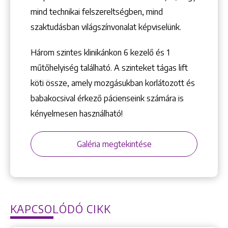
mind technikai felszereltségben, mind
szaktudásban világszínvonalat képviselünk.
Három szintes klinikánkon 6 kezelő ­és 1
műtőhelyiség található. A szinteket tágas lift
köti össze, amely mozgásukban korlátozott és
babakocsival érkező pácienseink számára is
kényelmesen használható!
Galéria megtekintése
KAPCSOLÓDÓ CIKK