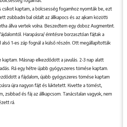
 bölcsesség fogaimat.
s csíkot kaptam, a bölcsesség fogamhoz nyomták be, ezt
ett zsibbadni bal oldalt az állkapocs és az ajkam közötti
 mintha állva vertek volna. Beszedtem egy doboz Augmentint.
ájdalomtól. Harapásra/ érintésre borzasztóan fájtak a
l alsó 1-es záp fognál a külső részén. Ott megállapították
kaptam. Másnap elkezdődött a javulás. 2-3 nap alatt
ibbadás. Rá egy hétre újabb gyógyszeres tömése kaptam.
lkezdődött a fájdalom, újabb gyógyszeres tömése kaptam
sra újra nagyon fájt és lüktetett. Kivette a tömést,
, zsibbad és fáj az állkapcsom. Tanácstalan vagyok, nem
zett rá.