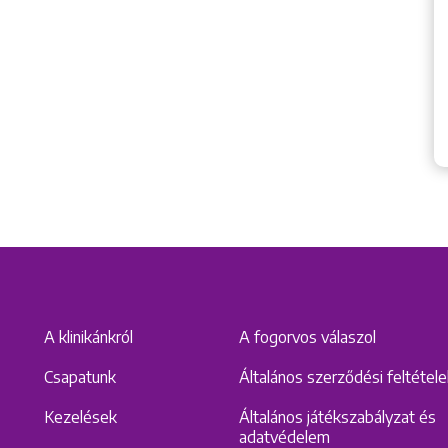
A klinikánkról
A fogorvos válaszol
Csapatunk
Általános szerződési feltétel
Kezelések
Általános játékszabályzat és
adatvédelem