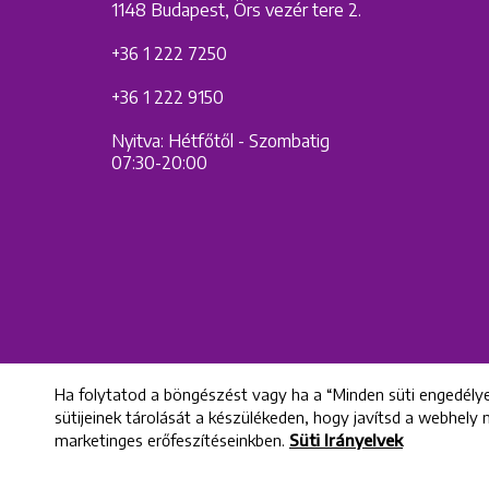
1148 Budapest, Örs vezér tere 2.
+36 1 222 7250
+36 1 222 9150
Nyitva: Hétfőtől - Szombatig
07:30-20:00
Ha folytatod a böngészést vagy ha a “Minden süti engedélye
sütijeinek tárolását a készülékeden, hogy javítsd a webhely
marketinges erőfeszítéseinkben.
Süti Irányelvek