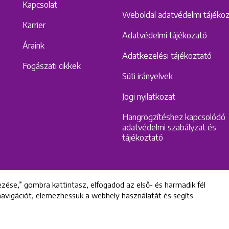
Kapcsolat
Weboldal adatvédelmi tájéko
Karrier
Adatvédelmi tájékozató
Áraink
Adatkezelési tájékoztató
Fogászati cikkek
Süti irányelvek
Jogi nyilatkozat
Hangrögzítéshez kapcsolódó
adatvédelmi szabályzat és
tájékoztató
zése,” gombra kattintasz, elfogadod az első- és harmadik fél
 navigációt, elemezhessük a webhely használatát és segíts
All rights reserved © 2022 Uniklinik Dental and Implant Center
Uniklinik Fogászati és Implantációs Központ