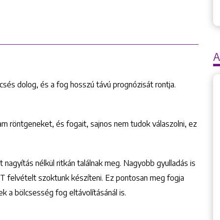
A
sés dolog, és a fog hosszú távú prognózisát rontja.
am röntgeneket, és fogait, sajnos nem tudok válaszolni, ez
t nagyítás nélkül ritkán találnak meg. Nagyobb gyulladás is
CT felvételt szoktunk készíteni. Ez pontosan meg fogja
nek a bölcsesség fog eltávolításánál is.