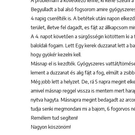
A problémám a következő lenne, ki kene szedni a
Begyulladt a bal alsó fogsorom amire gyógyszere
4 napig cserélték is. A betétek utáni napon elkezd
terület, illetve fel dagadt, es fájt az állkapcsom
A 4. napot követően a sürgősségin kötöttem ki a f
baloldali fogaim. Lett Egy kerek duzzanat lett a ba
hogy gyökér kezelni kell.
Másnap el is kezdték. Gyógyszeres vattát/tömése 
lement a duzzanat és alig fájt a fog, elmúlt a zs
Még jobb lett a helyzet. De, rá 5 napra megint e
amivel másnap reggel vissza is mentem mert harapá
nyitva hagyta. Másnapra megint bedagadt az arcom
tudja senki megmondani mi a bajom, 6 fogorvos né
Remélem tud segíteni!
Nagyon köszönöm!