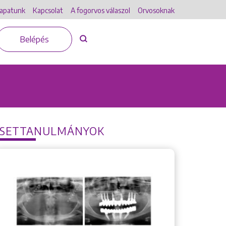
apatunk
Kapcsolat
A fogorvos válaszol
Orvosoknak
Belépés
ESETTANULMÁNYOK