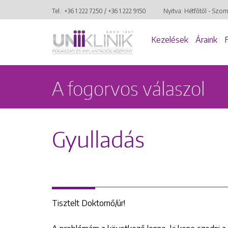
Tel.:
+36 1 222 7250
/
+36 1 222 9150
Nyitva: Hétfőtől - Szo
Kezelések
Áraink
A fogorvos válaszol
Gyulladás
Tisztelt Doktornő/úr!