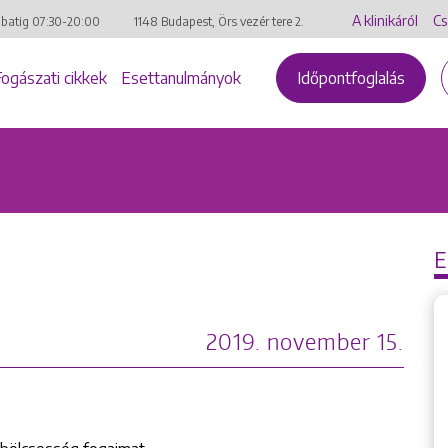
A klinikáról
Cs
mbatig
07:30-20:00
1148 Budapest, Örs vezér tere 2.
Fogászati cikkek
Esettanulmányok
Időpontfoglalás
2019. november 15.