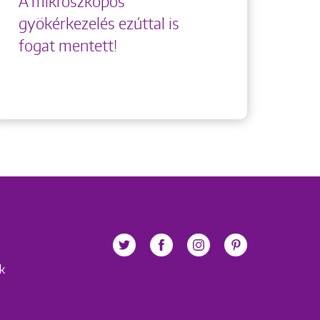
A mikroszkópos
gyökérkezelés ezúttal is
fogat mentett!
ek