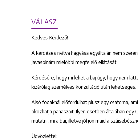
VÁLASZ
Kedves Kérdező!
A kérdéses nyitva hagyása egyáltalán nem szerenc
Javasolnám mielőbbi megfelelő ellátását.
Kérdésére, hogy mi lehet a baj úgy, hogy nem látt
kizárólag személyes konzultáció után lehetséges.
Alsó fogaknál előfordulhat plusz egy csatorna, ami
okozhatja panaszait. Ilyen esetben általában egy 
mutatni, mi a baj, illetve jól jön majd a szájsebész
Üdvözlettel: