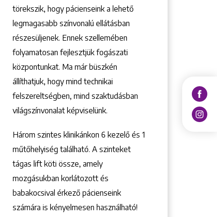
törekszik, hogy pácienseink a lehető
legmagasabb színvonalú ellátásban
részesüljenek. Ennek szellemében
folyamatosan fejlesztjük fogászati
központunkat. Ma már büszkén
állíthatjuk, hogy mind technikai
felszereltségben, mind szaktudásban
világszínvonalat képviselünk.
Három szintes klinikánkon 6 kezelő ­és 1
műtőhelyiség található. A szinteket
tágas lift köti össze, amely
mozgásukban korlátozott és
babakocsival érkező pácienseink
számára is kényelmesen használható!