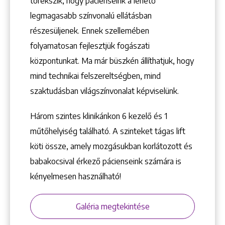
törekszik, hogy pácienseink a lehető
Keresés
legmagasabb színvonalú ellátásban
részesüljenek. Ennek szellemében
folyamatosan fejlesztjük fogászati
központunkat. Ma már büszkén állíthatjuk, hogy
mind technikai felszereltségben, mind
szaktudásban világszínvonalat képviselünk.
+36 1 222 9150
+36 1 222 7250
Három szintes klinikánkon 6 kezelő ­és 1
1148 Budapest, Örs vezér tere 2.
műtőhelyiség található. A szinteket tágas lift
köti össze, amely mozgásukban korlátozott és
babakocsival érkező pácienseink számára is
kényelmesen használható!
Galéria megtekintése