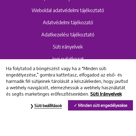
Weboldal adatvédelmi tájékoztató
Adatvédelmi tájékozató
Adatkezelési tájékoztató
Süti irányelvek
Jogi nyilatkozat
Ha folytatod a böngészést vagy ha a “Minden süti
Hangrögzítéshez kapcsolódó adatvédelmi
engedélyezése,” gombra kattintasz, elfogadod az első- és
szabályzat és tájékoztató
harmadik fél sütijeinek tárolását a készülékeden, hogy javítsd
a webhely navigációt, elemezhessük a webhely használatát
és segíts marketinges erőfeszítéseinkben.
Süti Irányelvek
All rights reserved © 2022 Uniklinik Dental and Implant Center
Minden süti engedélyezése
Süti beállítások
Uniklinik Fogászati és Implantációs Központ