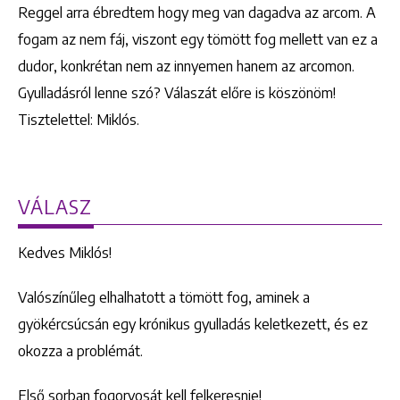
Reggel arra ébredtem hogy meg van dagadva az arcom. A
fogam az nem fáj, viszont egy tömött fog mellett van ez a
dudor, konkrétan nem az innyemen hanem az arcomon.
Gyulladásról lenne szó? Válaszát előre is köszönöm!
Tisztelettel: Miklós.
VÁLASZ
Kedves Miklós!
Valószínűleg elhalhatott a tömött fog, aminek a
gyökércsúcsán egy krónikus gyulladás keletkezett, és ez
okozza a problémát.
Első sorban fogorvosát kell felkeresnie!