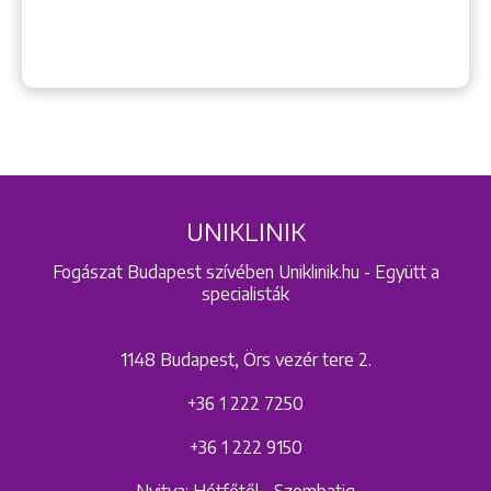
UNIKLINIK
Fogászat Budapest szívében Uniklinik.hu - Együtt a
specialisták
1148 Budapest, Örs vezér tere 2.
+36 1 222 7250
+36 1 222 9150
Nyitva: Hétfőtől - Szombatig