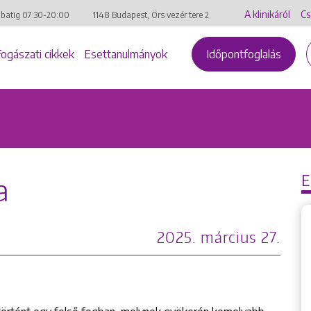
A klinikáról
Cs
mbatig
07:30-20:00
1148 Budapest, Örs vezér tere 2.
Fogászati cikkek
Esettanulmányok
Időpontfoglalás
a
2025. március 27.