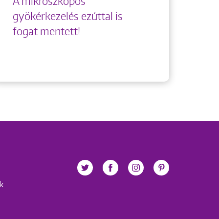
A mikroszkópos
gyökérkezelés ezúttal is
fogat mentett!
ek