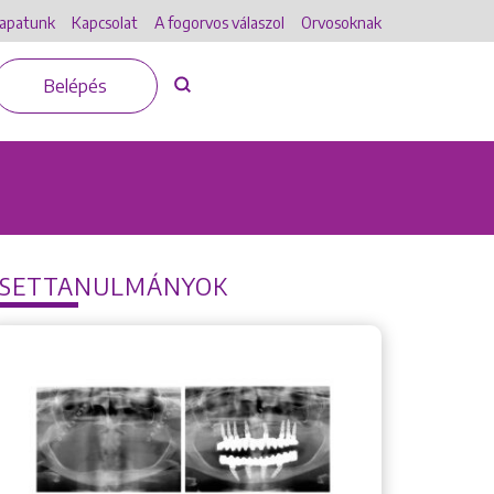
apatunk
Kapcsolat
A fogorvos válaszol
Orvosoknak
Belépés
ESETTANULMÁNYOK