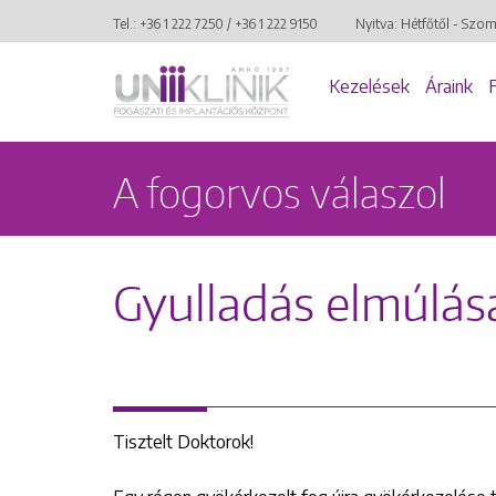
Tel.:
+36 1 222 7250
/
+36 1 222 9150
Nyitva: Hétfőtől - Szo
Kezelések
Áraink
A fogorvos válaszol
Gyulladás elmúlás
Tisztelt Doktorok!