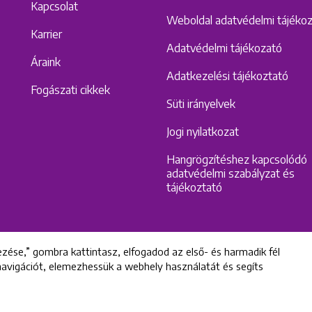
Kapcsolat
Weboldal adatvédelmi tájéko
Karrier
Adatvédelmi tájékozató
Áraink
Adatkezelési tájékoztató
Fogászati cikkek
Süti irányelvek
Jogi nyilatkozat
Hangrögzítéshez kapcsolódó
adatvédelmi szabályzat és
tájékoztató
zése,” gombra kattintasz, elfogadod az első- és harmadik fél
 navigációt, elemezhessük a webhely használatát és segíts
All rights reserved © 2022 Uniklinik Dental and Implant Center
Uniklinik Fogászati és Implantációs Központ