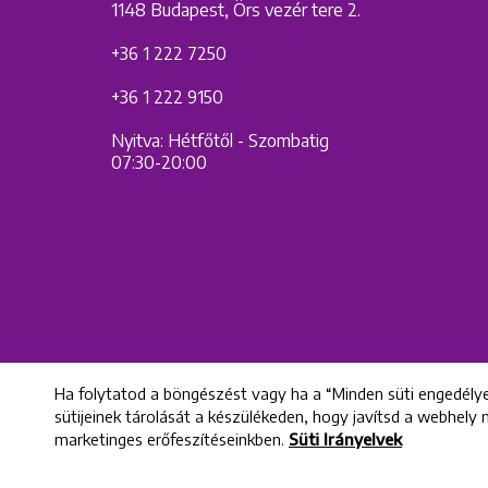
1148 Budapest, Örs vezér tere 2.
+36 1 222 7250
+36 1 222 9150
Nyitva: Hétfőtől - Szombatig
07:30-20:00
Ha folytatod a böngészést vagy ha a “Minden süti engedélye
sütijeinek tárolását a készülékeden, hogy javítsd a webhely
marketinges erőfeszítéseinkben.
Süti Irányelvek