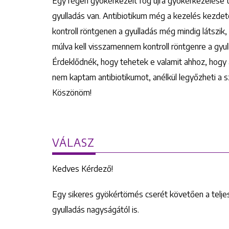
Egy régen gyökérkezelt fog újra gyökérkezelése 
gyulladás van. Antibiotikum még a kezelés kezde
kontroll röntgenen a gyulladás még mindig látszik
múlva kell visszamennem kontroll röntgenre a gyul
Érdeklődnék, hogy tehetek e valamit ahhoz, hogy
nem kaptam antibiotikumot, anélkül legyőzheti a s
Köszönöm!
VÁLASZ
Kedves Kérdező!
Egy sikeres gyökértömés cserét követően a teljes
gyulladás nagyságától is.