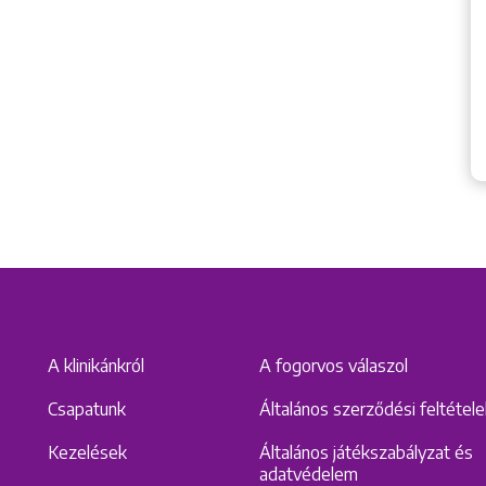
A klinikánkról
A fogorvos válaszol
Csapatunk
Általános szerződési feltétel
Kezelések
Általános játékszabályzat és
adatvédelem