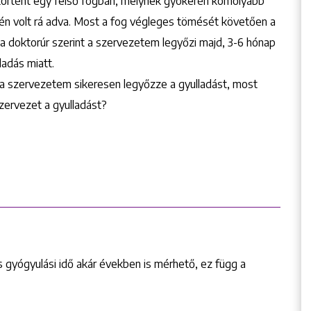
történt egy felső fogban, melynek gyökerén komolyabb
tén volt rá adva. Most a fog végleges tömését követően a
, a doktorúr szerint a szervezetem legyőzi majd, 3-6 hónap
ladás miatt.
 a szervezetem sikeresen legyőzze a gyulladást, most
zervezet a gyulladást?
 gyógyulási idő akár években is mérhető, ez függ a