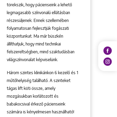
törekszik, hogy pácienseink a lehető
legmagasabb színvonalú ellátásban
részesüljenek. Ennek szellemében
folyamatosan fejlesztjük fogászati
központunkat. Ma már büszkén
állíthatjuk, hogy mind technikai
felszereltségben, mind szaktudásban
világszínvonalat képviselünk.
Három szintes klinikánkon 6 kezelő ­és 1
műtőhelyiség található. A szinteket
tágas lift köti össze, amely
mozgásukban korlátozott és
babakocsival érkező pácienseink
számára is kényelmesen használható!