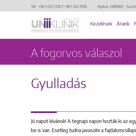
Tel.:
+36 1 222 7250
/
+36 1 222 9150
Nyitva: Hétfőtől - Szo
Kezelések
Áraink
A fogorvos válaszol
Gyulladás
Jó napot kívánok! A tegnapi napon hozták ki az eg
be is van. Esetleg tudna javasolni a fajdalomcsillap