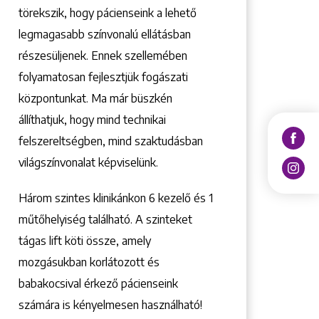
törekszik, hogy pácienseink a lehető
legmagasabb színvonalú ellátásban
részesüljenek. Ennek szellemében
folyamatosan fejlesztjük fogászati
központunkat. Ma már büszkén
állíthatjuk, hogy mind technikai
felszereltségben, mind szaktudásban
világszínvonalat képviselünk.
Három szintes klinikánkon 6 kezelő ­és 1
műtőhelyiség található. A szinteket
tágas lift köti össze, amely
mozgásukban korlátozott és
babakocsival érkező pácienseink
számára is kényelmesen használható!