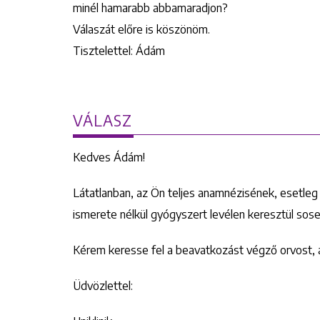
minél hamarabb abbamaradjon?
Válaszát előre is köszönöm.
Tisztelettel: Ádám
VÁLASZ
Kedves Ádám!
Látatlanban, az Ön teljes anamnézisének, esetl
ismerete nélkül gyógyszert levélen keresztül sose
Kérem keresse fel a beavatkozást végző orvost, a
Üdvözlettel: