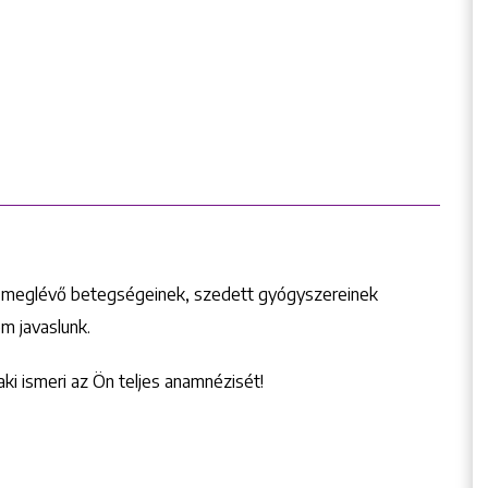
eg meglévő betegségeinek, szedett gyógyszereinek
m javaslunk.
ki ismeri az Ön teljes anamnézisét!