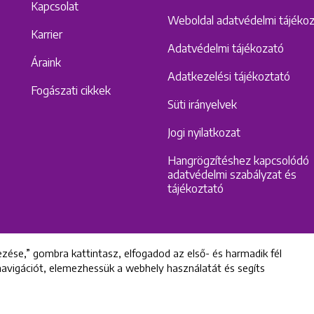
Kapcsolat
Weboldal adatvédelmi tájéko
Karrier
Adatvédelmi tájékozató
Áraink
Adatkezelési tájékoztató
Fogászati cikkek
Süti irányelvek
Jogi nyilatkozat
Hangrögzítéshez kapcsolódó
adatvédelmi szabályzat és
tájékoztató
zése,” gombra kattintasz, elfogadod az első- és harmadik fél
 navigációt, elemezhessük a webhely használatát és segíts
All rights reserved © 2022 Uniklinik Dental and Implant Center
Uniklinik Fogászati és Implantációs Központ