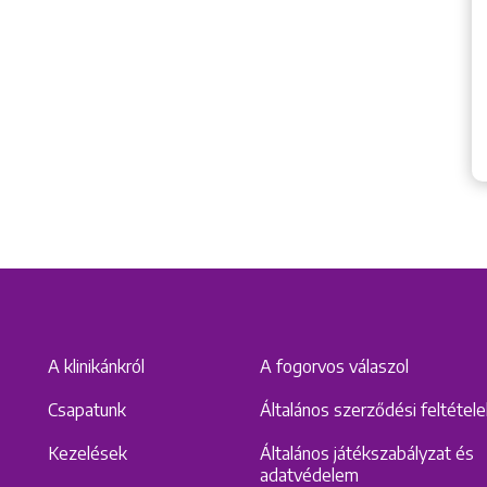
A klinikánkról
A fogorvos válaszol
Csapatunk
Általános szerződési feltétel
Kezelések
Általános játékszabályzat és
adatvédelem