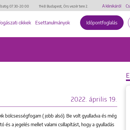
A klinikáról
Cs
mbatig
07:30-20:00
1148 Budapest, Örs vezér tere 2.
Fogászati cikkek
Esettanulmányok
Időpontfoglalás
2022. április 19.
yik bölcsességfogam ( jobb alsó). Be volt gyulladva és még
itó és a jegelés mellet valami csillapítást, hogy a gyulladás