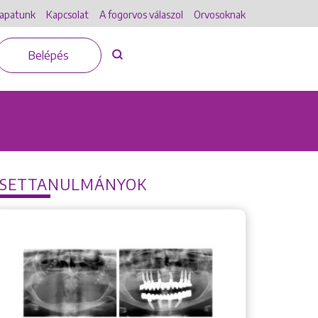
apatunk
Kapcsolat
A fogorvos válaszol
Orvosoknak
Belépés
ESETTANULMÁNYOK