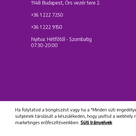
1148 Budapest, Örs vezér tere 2.
+36 1 222 7250
+36 1 222 9150
Nyitva: Hétfőtől - Szombatig
07:30-20:00
Ha folytatod a böngészést vagy ha a “Minden süti engedélye
sütijeinek tárolását a készülékeden, hogy javítsd a webhely
marketinges erőfeszítéseinkben.
Süti Irányelvek