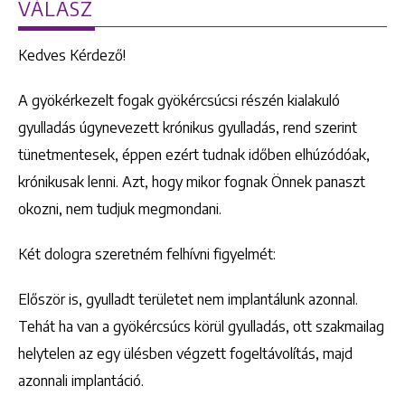
VÁLASZ
Kedves Kérdező!
A gyökérkezelt fogak gyökércsúcsi részén kialakuló
gyulladás úgynevezett krónikus gyulladás, rend szerint
tünetmentesek, éppen ezért tudnak időben elhúzódóak,
krónikusak lenni. Azt, hogy mikor fognak Önnek panaszt
okozni, nem tudjuk megmondani.
Két dologra szeretném felhívni figyelmét:
Először is, gyulladt területet nem implantálunk azonnal.
Tehát ha van a gyökércsúcs körül gyulladás, ott szakmailag
helytelen az egy ülésben végzett fogeltávolítás, majd
azonnali implantáció.