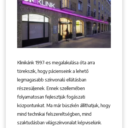
+36 1 222 9150
+36 1 222 7250
1148 Budapest, Örs vezér tere 2.
Klinikánk 1997-­es megalakulása óta arra
törekszik, hogy pácienseink a lehető
legmagasabb színvonalú ellátásban
részesüljenek. Ennek szellemében
folyamatosan fejlesztjük fogászati
központunkat. Ma már büszkén állíthatjuk, hogy
mind technikai felszereltségben, mind
szaktudásban világszínvonalat képviselünk.