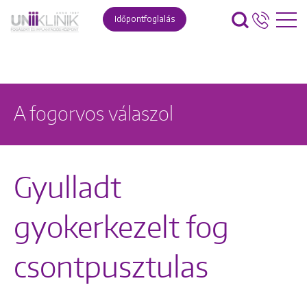
Időpontfoglalás
A fogorvos válaszol
Gyulladt
gyokerkezelt fog
csontpusztulas