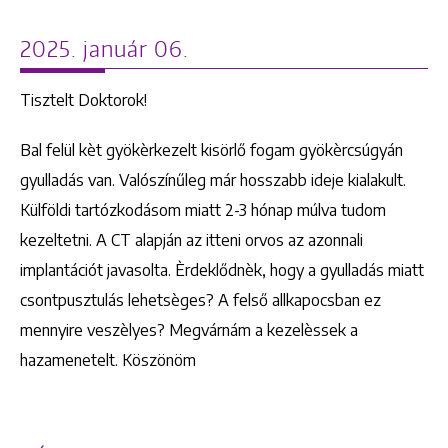
2025. január 06.
Tisztelt Doktorok!
Bal felül kèt gyökèrkezelt kisörlő fogam gyökèrcsúgyán
gyulladás van. Valószínűleg már hosszabb ideje kialakult.
Külföldi tartózkodásom miatt 2-3 hónap múlva tudom
kezeltetni. A CT alapján az itteni orvos az azonnali
implantációt javasolta. Èrdeklődnèk, hogy a gyulladás miatt
csontpusztulás lehetsèges? A felső allkapocsban ez
mennyire veszèlyes? Megvárnám a kezelèssek a
hazamenetelt. Köszönöm