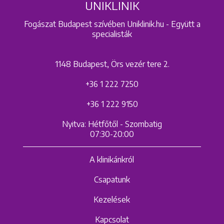
UNIKLINIK
Fogászat Budapest szívében Uniklinik.hu - Együtt a
specialisták
1148 Budapest, Örs vezér tere 2.
+36 1 222 7250
+36 1 222 9150
Nyitva: Hétfőtől - Szombatig
07:30-20:00
A klinikánkról
Csapatunk
Kezelések
Kapcsolat