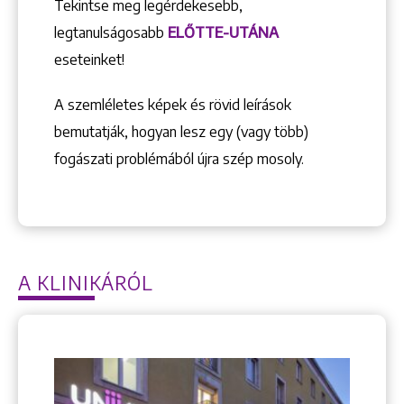
Tekintse meg legérdekesebb,
legtanulságosabb
ELŐTTE-UTÁNA
eseteinket!
A szemléletes képek és rövid leírások
bemutatják, hogyan lesz egy (vagy több)
fogászati problémából újra szép mosoly.
A KLINIKÁRÓL
Keresés