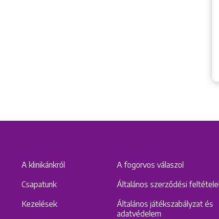
A klinikánkról
A fogorvos válaszol
Csapatunk
Általános szerződési feltétel
Kezelések
Általános játékszabályzat és
adatvédelem