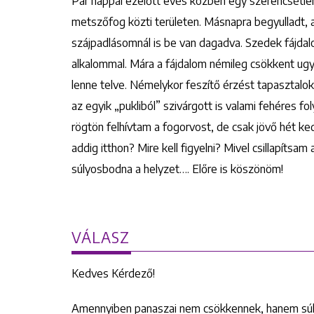
Pár nappal ezelőtt evés közben egy szerencsétlen 
metszőfog közti területen. Másnapra begyulladt, azóta
szájpadlásomnál is be van dagadva. Szedek fájdalo
alkalommal. Mára a fájdalom némileg csökkent ugya
lenne telve. Némelykor feszítő érzést tapasztalok
az egyik „pukliból” szivárgott is valami fehéres 
rögtön felhívtam a fogorvost, de csak jövő hét 
addig itthon? Mire kell figyelni? Mivel csillapít
súlyosbodna a helyzet…. Előre is köszönöm!
VÁLASZ
Kedves Kérdező!
Amennyiben panaszai nem csökkennek, hanem súly