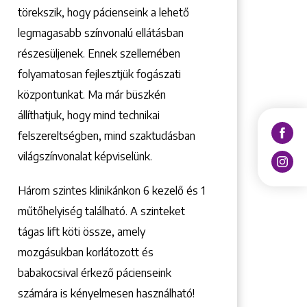
törekszik, hogy pácienseink a lehető
legmagasabb színvonalú ellátásban
részesüljenek. Ennek szellemében
folyamatosan fejlesztjük fogászati
központunkat. Ma már büszkén
állíthatjuk, hogy mind technikai
felszereltségben, mind szaktudásban
világszínvonalat képviselünk.
Három szintes klinikánkon 6 kezelő ­és 1
műtőhelyiség található. A szinteket
tágas lift köti össze, amely
mozgásukban korlátozott és
babakocsival érkező pácienseink
számára is kényelmesen használható!