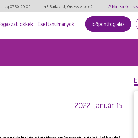
A klinikáról
Cs
mbatig
07:30-20:00
1148 Budapest, Örs vezér tere 2.
Fogászati cikkek
Esettanulmányok
Időpontfoglalás
2022. január 15.