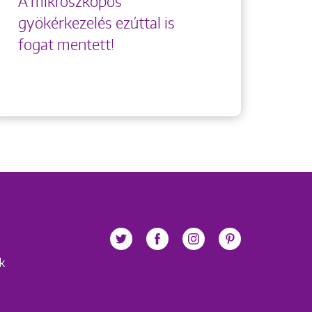
A mikroszkópos
gyökérkezelés ezúttal is
fogat mentett!
ek