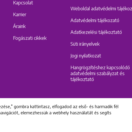
Kapcsolat
Weboldal adatvédelmi tájéko
Karrier
Adatvédelmi tájékozató
Áraink
Adatkezelési tájékoztató
Fogászati cikkek
Süti irányelvek
Jogi nyilatkozat
Hangrögzítéshez kapcsolódó
adatvédelmi szabályzat és
tájékoztató
zése,” gombra kattintasz, elfogadod az első- és harmadik fél
 navigációt, elemezhessük a webhely használatát és segíts
All rights reserved © 2022 Uniklinik Dental and Implant Center
Uniklinik Fogászati és Implantációs Központ