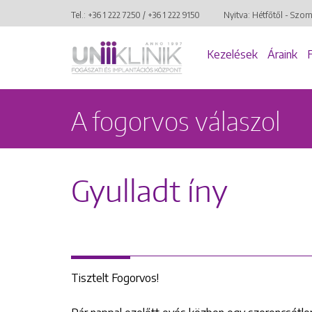
Tel.:
+36 1 222 7250
/
+36 1 222 9150
Nyitva: Hétfőtől - Szo
Kezelések
Áraink
A fogorvos válaszol
Gyulladt íny
Tisztelt Fogorvos!