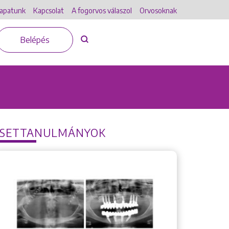
apatunk
Kapcsolat
A fogorvos válaszol
Orvosoknak
Belépés
ESETTANULMÁNYOK