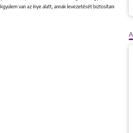
kgyülem van az ínye alatt, annak levezetését biztosítani
A