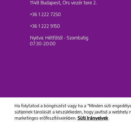
1148 Budapest, Örs vezér tere 2.
+36 1 222 7250
+36 1 222 9150
Nyitva: Hétfőtől - Szombatig
07:30-20:00
Ha folytatod a böngészést vagy ha a “Minden süti engedélye
sütijeinek tárolását a készülékeden, hogy javítsd a webhely
marketinges erőfeszítéseinkben.
Süti Irányelvek