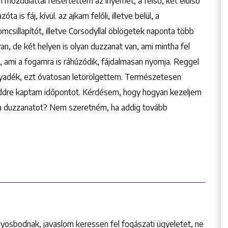
mozdulattal felsértettem az ínyemet, a felső, két elülső
 is fáj, kívül. az ajkam felőli, illetve belül, a
mcsillapítót, illetve Corsodyllal öblögetek naponta több
n, de két helyen is olyan duzzanat van, ami mintha fel
, ami a fogamra is ráhúzódik, fájdalmasan nyomja. Reggel
folyadék, ezt óvatosan letörölgettem. Természetesen
keddre kaptam időpontot. Kérdésem, hogy hogyan kezeljem
sam a duzzanatot? Nem szeretném, ha addig tovább
osbodnak, javaslom keressen fel fogászati ügyeletet, ne