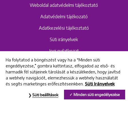
Weboldal adatvédelmi tájékoztató
Adatvédelmi tájékozató
Adatkezelési tájékoztató
Süti irányelvek
Jogi nyilatkozat
Ha folytatod a böngészést vagy ha a “Minden süti
Hangrögzítéshez kapcsolódó adatvédelmi
engedélyezése,” gombra kattintasz, elfogadod az első- és
szabályzat és tájékoztató
harmadik fél sütijeinek tárolását a készülékeden, hogy javítsd
a webhely navigációt, elemezhessük a webhely használatát
és segíts marketinges erőfeszítéseinkben.
Süti Irányelvek
All rights reserved © 2022 Uniklinik Dental and Implant Center
Minden süti engedélyezése
Süti beállítások
Uniklinik Fogászati és Implantációs Központ