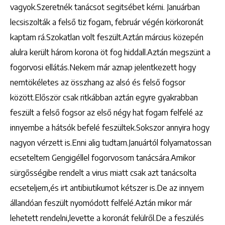
vagyok.Szeretnék tanácsot segitsébet kérni. Januárban
lecsiszolták a felső tiz fogam, február végén körkoronát
kaptam rá.Szokatlan volt feszült.Aztán március közepén
alulra került három korona öt fog hiddall.Aztán megszünt a
fogorvosi ellátás.Nekem már aznap jelentkezett hogy
nemtökéletes az összhang az alsó és felső fogsor
között.Először csak ritkábban aztán egyre gyakrabban
feszült a felső fogsor az első négy hat fogam felfelé az
innyembe a hátsók befelé feszültek.Sokszor annyira hogy
nagyon vérzett is.Enni alig tudtam.Januártól folyamatossan
ecseteltem Gengigéllel fogorvosom tanácsára.Amikor
sürgősségibe rendelt a virus miatt csak azt tanácsolta
ecseteljem,és irt antibiutikumot kétszer is.De az innyem
állandóan feszült nyomódott felfelé.Aztán mikor már
lehetett rendelni,levette a koronát felülről.De a feszülés