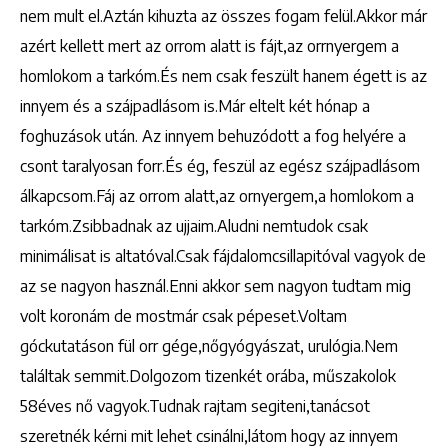
nem mult el.Aztán kihuzta az összes fogam felül.Akkor már
azért kellett mert az orrom alatt is fájt,az orrnyergem a
homlokom a tarkóm.És nem csak feszült hanem égett is az
innyem és a szájpadlásom is.Már eltelt két hónap a
foghuzások után. Az innyem behuzódott a fog helyére a
csont taralyosan forr.És ég, feszül az egész szájpadlásom
álkapcsom.Fáj az orrom alatt,az ornyergem,a homlokom a
tarkóm.Zsibbadnak az ujjaim.Aludni nemtudok csak
minimálisat is altatóval.Csak fájdalomcsillapitóval vagyok de
az se nagyon használ.Enni akkor sem nagyon tudtam mig
volt koronám de mostmár csak pépeset.Voltam
góckutatáson fül orr gége,nőgyógyászat, urulógia.Nem
találtak semmit.Dolgozom tizenkét orába, műszakolok
58éves nő vagyok.Tudnak rajtam segiteni,tanácsot
szeretnék kérni mit lehet csinálni,látom hogy az innyem