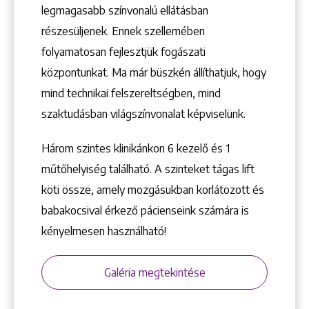
legmagasabb színvonalú ellátásban
részesüljenek. Ennek szellemében
folyamatosan fejlesztjük fogászati
központunkat. Ma már büszkén állíthatjuk, hogy
mind technikai felszereltségben, mind
szaktudásban világszínvonalat képviselünk.
Három szintes klinikánkon 6 kezelő ­és 1
műtőhelyiség található. A szinteket tágas lift
köti össze, amely mozgásukban korlátozott és
babakocsival érkező pácienseink számára is
kényelmesen használható!
Galéria megtekintése