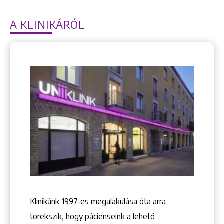
Keresés
A KLINIKÁRÓL
+36 1 222 9150
+36 1 222 7250
1148 Budapest, Örs vezér tere 2.
Klinikánk 1997-­es megalakulása óta arra
törekszik, hogy pácienseink a lehető