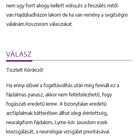
nem ugy forrt ahogy kellett volna,és a feszülés mitől
van.Hajdúhadházon lakom de ha van remény a segitségre
válalnám.Köszönöm válaszukat.
VÁLASZ
Tisztelt Kérdező!
Ha ennyi idővel a fogeltávolítás után még fennáll ez a
fájdalmas panasz, akkor nem feltételezhető, fogy
fogászati eredetű lenne. A bizonytalan eredetű
arcfájdalmak hátterében állhat idegi érintettség,
neuralgiform fájdalom, Lyme-kór. Javaslom ezek
kivizsgálását, a neurológiai vizsgálat prioritásával.