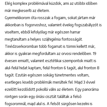
Elég komplex problémával küzdök, ami az utóbbi időben
már megkeseríti az életem.
Gyermekkorom óta rosszak a fogaim, sokat jártam már
akkoriban is fogorvoshoz, valamint évekig fogszabályzót is
viseltem, ebből kifolyólag már egészen hamar
megtanultam a helyes szájhigiénia fontosságát.
Tinédzserkoromban több fogamat is tömni kellett már,
akkor is gyakran megfordultam az orvosi rendelőben. 19
évesen emiatt, valamint esztétikai szempontok miatt is
alul-felül hidat kaptam, felül fronton 6 tagút, alul fronton 8
tagút. Ezután egészen sokáig tünetmentes voltam,
esetleges kisebb problémák merültek fel. Majd 3 évvel
ezelőtt kezdődött pokollá válni az életem. Egy panoráma
röntgen során egy óriási cisztát találtak a felső
fogsoromnál, majd alul is. A felsőt sürgősen kezelni is