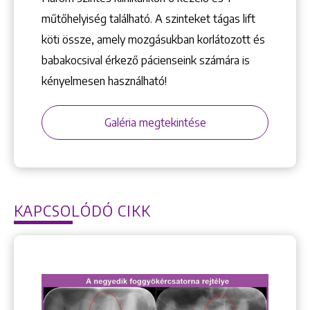
műtőhelyiség található. A szinteket tágas lift
köti össze, amely mozgásukban korlátozott és
babakocsival érkező pácienseink számára is
kényelmesen használható!
Galéria megtekintése
KAPCSOLÓDÓ CIKK