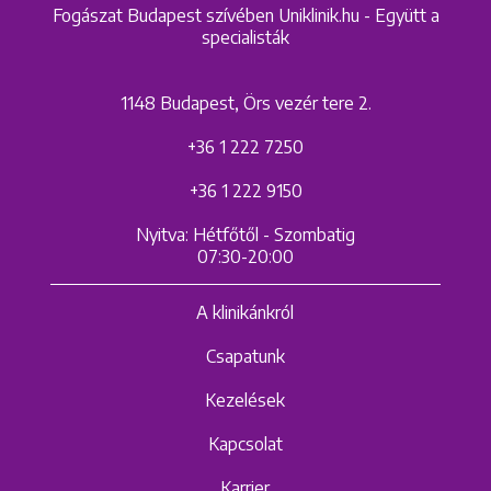
Fogászat Budapest szívében Uniklinik.hu - Együtt a
specialisták
1148 Budapest, Örs vezér tere 2.
+36 1 222 7250
+36 1 222 9150
Nyitva: Hétfőtől - Szombatig
07:30-20:00
A klinikánkról
Csapatunk
Kezelések
Kapcsolat
Karrier