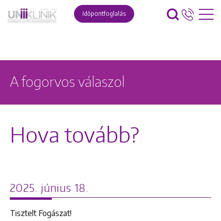
Időpontfoglalás
A fogorvos válaszol
Hova tovább?
2025. június 18.
Tisztelt Fogászat!