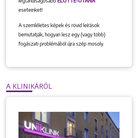
legtanulságosabb
ELŐTTE-UTÁNA
eseteinket!
A szemléletes képek és rövid leírások
bemutatják, hogyan lesz egy (vagy több)
Keresés
fogászati problémából újra szép mosoly.
A KLINIKÁRÓL
+36 1 222 9150
+36 1 222 7250
1148 Budapest, Örs vezér tere 2.