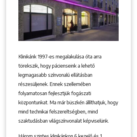
Klinikánk 1997-­es megalakulása óta arra
törekszik, hogy pácienseink a lehető
legmagasabb színvonalú ellátásban
részesüljenek. Ennek szellemében
folyamatosan fejlesztjük fogászati
központunkat. Ma már büszkén állíthatjuk, hogy
mind technikai felszereltségben, mind
szaktudásban világszínvonalat képviselünk.
Három szintes klinikánkon 6 kezelő ­és 1