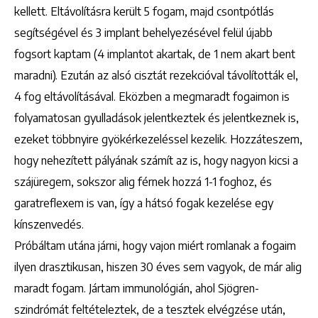
kellett. Eltávolításra került 5 fogam, majd csontpótlás
segítségével és 3 implant behelyezésével felül újabb
fogsort kaptam (4 implantot akartak, de 1 nem akart bent
maradni). Ezután az alsó cisztát rezekcióval távolították el,
4 fog eltávolításával. Eközben a megmaradt fogaimon is
folyamatosan gyulladások jelentkeztek és jelentkeznek is,
ezeket többnyire gyökérkezeléssel kezelik. Hozzáteszem,
hogy nehezített pályának számít az is, hogy nagyon kicsi a
szájüregem, sokszor alig férnek hozzá 1-1 foghoz, és
garatreflexem is van, így a hátsó fogak kezelése egy
kínszenvedés.
Próbáltam utána járni, hogy vajon miért romlanak a fogaim
ilyen drasztikusan, hiszen 30 éves sem vagyok, de már alig
maradt fogam. Jártam immunológián, ahol Sjögren-
szindrómát feltételeztek, de a tesztek elvégzése után,