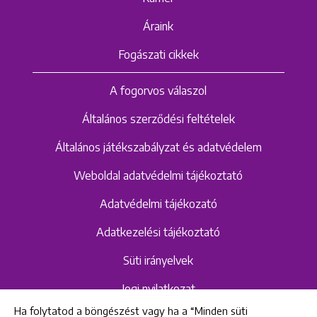
Áraink
Fogászati cikkek
A fogorvos válaszol
Általános szerződési feltételek
Általános játékszabályzat és adatvédelem
Weboldal adatvédelmi tájékoztató
Adatvédelmi tájékozató
Adatkezelési tájékoztató
Süti irányelvek
Jogi nyilatkozat
Ha folytatod a böngészést vagy ha a “Minden süti
Hangrögzítéshez kapcsolódó adatvédelmi